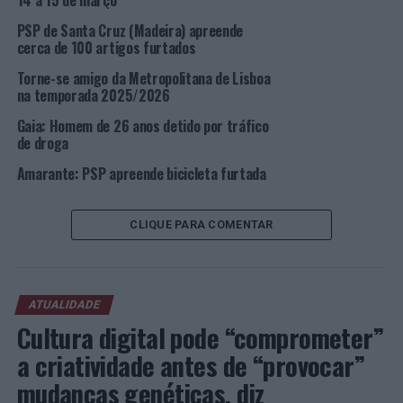
14 a 15 de março
medida de coação de prisão preventiva.
PSP de Santa Cruz (Madeira) apreende
cerca de 100 artigos furtados
Foto: DR.
Torne-se amigo da Metropolitana de Lisboa
na temporada 2025/2026
TÓPICOS RELACIONADOS:
CRIMINALIDADE
DESTAQUE
LISBOA
PSP
Gaia: Homem de 26 anos detido por tráfico
de droga
PRÓXIMO
Lisboa: Carteirista de 35 anos detido
Amarante: PSP apreende bicicleta furtada
NÃO PERCA
Lisboa: Prisão Preventiva para Ex-Companheiro por
Violência Doméstica
CLIQUE PARA COMENTAR
ATUALIDADE
Cultura digital pode “comprometer”
a criatividade antes de “provocar”
mudanças genéticas, diz