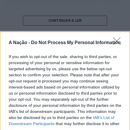
pré-frontal, responsável pelo planejamento e controle
executivo.
O pesquisador afirma que plataformas digitais também
CONTINUAR A LER
estimulam continuamente o sistema de recompensa do
cérebro, favorecendo a fadiga mental, a dificuldade de
manter a atenção e a procrastinação. Na sua visão,
A Nação -
Do Not Process My Personal Information
ATUALIDADE
tarefas inacabadas permanecem ativas na memória e
“Millennium Estoril Open 2026”
aumentam a sensação de sobrecarga, enquanto o stress
If you wish to opt-out of the sale, sharing to third parties, or
prolongado pode elevar os níveis de cortisol e
regressou ao circuito ATP com
processing of your personal or sensitive information for
targeted advertising by us, please use the below opt-out
prejudicar o desempenho cognitivo.
vitória do francês Luca Van Assche
section to confirm your selection. Please note that after your
opt-out request is processed you may continue seeing
Fabiano de Abreu Agrela Rodrigues ressalta que não há
interest-based ads based on personal information utilized by
Publicado
1 dia atrás
on
07/08/2026
evidências de que o ambiente digital provoque mudanças
Por
Ígor Lopes
us or personal information disclosed to third parties prior to
genéticas na espécie humana. A adaptação observada,
your opt-out. You may separately opt-out of the further
afirma, ocorre por meio da neuroplasticidade, processo
disclosure of your personal information by third parties on the
pelo qual os circuitos neurais se reorganizam em
IAB’s list of downstream participants. This information may
resposta às experiências.
O “Millennium Estoril Open 2026” decorreu entre os
also be disclosed by us to third parties on the
IAB’s List of
Downstream Participants
that may further disclose it to other
dias 18 e 26 de julho, no Clube de Ténis do Estoril, em
third parties.