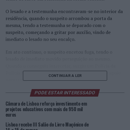
O lesado e a testemunha encontravam-se no interior da
residência, quando o suspeito arrombou a porta da
mesma, tendo a testemunha se deparado com o
suspeito, começando a gritar por auxílio, vindo de
imediato o lesado no seu encalço.
Em ato contínuo, o suspeito encetou fuga, tendo o
lesado de imediato movido perseguição ao mesmo.
Quando o conseguiu intercetar, surgiu um Polícia da
Polícia Municipal de Lisboa que acabou por dar o apoio
CONTINUAR A LER
necessário.
Uma vez que o lesado desejou procedimento criminal
PODE ESTAR INTERESSADO
contra o autor do ilícito, o mesmo foi entregue sob
Câmara de Lisboa reforça investimento em
detenção.
projetos educativos com mais de 950 mil
euros
O suspeito recolheu às salas de retenção do COMETLIS,
Lisboa recebe III Salão do Livro Maçónico de
para ser presente a tribunal, onde foi decretada a