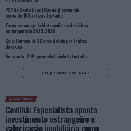
14 a 15 de março
Foto: DR.
PSP de Santa Cruz (Madeira) apreende
cerca de 100 artigos furtados
TÓPICOS RELACIONADOS:
CRIMINALIDADE
DESTAQUE
LISBOA
PSP
Torne-se amigo da Metropolitana de Lisboa
na temporada 2025/2026
PRÓXIMO
Lisboa: Homem de 30 anos detido por posse de arma
Gaia: Homem de 26 anos detido por tráfico
branca
de droga
Amarante: PSP apreende bicicleta furtada
NÃO PERCA
Lisboa: Homem de 27 anos detido por roubo por esticão
CLIQUE PARA COMENTAR
ATUALIDADE
Covilhã: Especialista aponta
investimento estrangeiro e
valorização imobiliária como