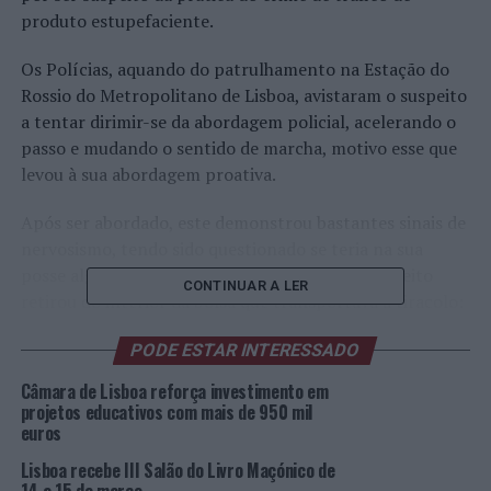
produto estupefaciente.
Os Polícias, aquando do patrulhamento na Estação do
Rossio do Metropolitano de Lisboa, avistaram o suspeito
a tentar dirimir-se da abordagem policial, acelerando o
passo e mudando o sentido de marcha, motivo esse que
levou à sua abordagem proativa.
Após ser abordado, este demonstrou bastantes sinais de
nervosismo, tendo sido questionado se teria na sua
posse algum produto ilícito. De imediato, o suspeito
CONTINUAR A LER
retirou do interior da bolsa que transportava a tiracolo:
15.24 doses individuais de haxixe; e 28 doses individuais
PODE ESTAR INTERESSADO
de
ecstasy
.
Câmara de Lisboa reforça investimento em
O detido foi notificado para comparecer na Instância
projetos educativos com mais de 950 mil
Local Criminal da Secção de Pequena Criminalidade de
euros
Lisboa.
Lisboa recebe III Salão do Livro Maçónico de