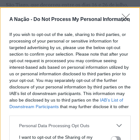
São Tiago, que decorreu entre os dias 16 e 26 de julho,
na Covilhã, sendo considerada um dos mais antigos
certames populares de Portugal. Com origens medievais
A Nação -
Do Not Process My Personal Information
e realizada anualmente na “Cidade Neve”, a feira conjuga
CONTINUAR A LER
tradição, atividade económica, comércio, gastronomia,
If you wish to opt-out of the sale, sharing to third parties, or
processing of your personal or sensitive information for
animação cultural e divulgação empresarial,
targeted advertising by us, please use the below opt-out
constituindo um dos principais momentos de promoção
section to confirm your selection. Please note that after your
do município e da Beira Interior.
ATUALIDADE
opt-out request is processed you may continue seeing
Rio de Janeiro: Governo do Estado
interest-based ads based on personal information utilized by
Para António Carlos, o crescimento alcançado ao longo
us or personal information disclosed to third parties prior to
propõe parceria com a FUNCEX para
dos últimos anos representa o cumprimento dos
your opt-out. You may separately opt-out of the further
objetivos que traçou quando iniciou o seu percurso no
“reforçar inteligência sobre
disclosure of your personal information by third parties on the
setor imobiliário. O empresário considera que o
IAB’s list of downstream participants. This information may
comércio exterior”
reconhecimento conquistado resulta da proximidade
also be disclosed by us to third parties on the
IAB’s List of
Downstream Participants
that may further disclose it to other
com a comunidade e da capacidade de apoiar não apenas
third parties.
Publicado
4 horas atrás
on
06/08/2026
compradores e vendedores, mas também iniciativas
Por
Ígor Lopes
locais e projetos de desenvolvimento regional. Segundo
Personal Data Processing Opt Outs
explicou, esse envolvimento tem permitido “consolidar a
I want to opt-out of the Sharing of my
sua presença em vários concelhos da Beira Interior e