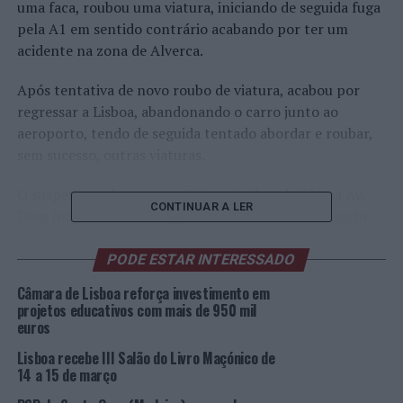
uma faca, roubou uma viatura, iniciando de seguida fuga
pela A1 em sentido contrário acabando por ter um
acidente na zona de Alverca.
Após tentativa de novo roubo de viatura, acabou por
regressar a Lisboa, abandonando o carro junto ao
aeroporto, tendo de seguida tentado abordar e roubar,
sem sucesso, outras viaturas.
O suspeito acabou por ser intercetado e detido na Av.
CONTINUAR A LER
Dom João II, em Lisboa, pelos Polícias da investigação
criminal, sendo apreendido dois cartões bancários
pertencentes ao proprietário da viatura roubada
PODE ESTAR INTERESSADO
inicialmente.
Câmara de Lisboa reforça investimento em
projetos educativos com mais de 950 mil
O arguido foi presente ao Juiz de Instrução Criminal de
euros
Lisboa tendo sido aplicada a medida de coação de mais
Lisboa recebe III Salão do Livro Maçónico de
gravosa, ficando a aguardar julgamento em prisão
14 a 15 de março
preventiva.