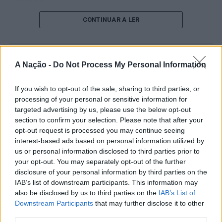
O pesquisador afirma que plataformas digitais também
CONTINUAR A LER
estimulam continuamente o sistema de recompensa do
cérebro, favorecendo a fadiga mental, a dificuldade de
manter a atenção e a procrastinação. Na sua visão,
ATUALIDADE
A Nação -
Do Not Process My Personal Information
tarefas inacabadas permanecem ativas na memória e
“Millennium Estoril Open 2026”
aumentam a sensação de sobrecarga, enquanto o stress
If you wish to opt-out of the sale, sharing to third parties, or
prolongado pode elevar os níveis de cortisol e
regressou ao circuito ATP com
processing of your personal or sensitive information for
prejudicar o desempenho cognitivo.
vitória do francês Luca Van Assche
targeted advertising by us, please use the below opt-out
section to confirm your selection. Please note that after your
Fabiano de Abreu Agrela Rodrigues ressalta que não há
opt-out request is processed you may continue seeing
Publicado
2 dias atrás
on
07/08/2026
evidências de que o ambiente digital provoque mudanças
interest-based ads based on personal information utilized by
Por
Ígor Lopes
genéticas na espécie humana. A adaptação observada,
us or personal information disclosed to third parties prior to
afirma, ocorre por meio da neuroplasticidade, processo
your opt-out. You may separately opt-out of the further
pelo qual os circuitos neurais se reorganizam em
disclosure of your personal information by third parties on the
IAB’s list of downstream participants. This information may
resposta às experiências.
O “Millennium Estoril Open 2026” decorreu entre os
also be disclosed by us to third parties on the
IAB’s List of
dias 18 e 26 de julho, no Clube de Ténis do Estoril, em
Downstream Participants
that may further disclose it to other
“O principal desafio é preservar a capacidade de reflexão
Cascais, a oeste de Lisboa, assinalando o regresso da
third parties.
profunda em um contexto marcado pela abundância de
competição ao circuito “ATP Tour” na categoria “ATP