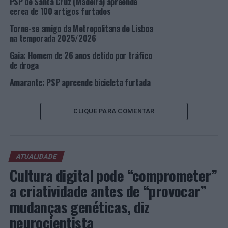
PSP de Santa Cruz (Madeira) apreende
cerca de 100 artigos furtados
Foto: DR.
Torne-se amigo da Metropolitana de Lisboa
na temporada 2025/2026
TÓPICOS RELACIONADOS:
CRIMINALIDADE
DESTAQUE
LISBOA
PSP
Gaia: Homem de 26 anos detido por tráfico
de droga
PRÓXIMO
Reciclagem cresce 38% em agosto nos municípios
Amarante: PSP apreende bicicleta furtada
servidos pela RESULIMA
NÃO PERCA
Lisboa: Detido por furto em interior de viatura na
CLIQUE PARA COMENTAR
freguesia do Parque das Nações
ATUALIDADE
Cultura digital pode “comprometer”
a criatividade antes de “provocar”
mudanças genéticas, diz
neurocientista