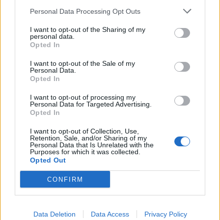
informações e pela rápida evolução tecnológica. O
250”, depois de, na edição anterior, ter integrado o
Personal Data Processing Opt Outs
potencial cognitivo humano permanece, mas o seu
circuito “Challenger”. O francês Luca Van Assche
I want to opt-out of the Sharing of my
desenvolvimento depende de como o cérebro é
conquistou o primeiro título ATP da carreira ao
personal data.
exercitado no cotidiano”, finalizou Fabiano de Abreu
Opted In
derrotar o belga Alexander Blockx na final, encerrando
Agrela Rodrigues.
uma edição marcada pela elevada competitividade, pela
I want to opt-out of the Sale of my
forte presença de tenistas portugueses e pela projeção
Personal Data.
Ígor Lopes
Opted In
internacional do evento.
I want to opt-out of processing my
O torneio arrancou com a fase de qualificação, nos dias
Personal Data for Targeted Advertising.
Opted In
18 e 19 de julho, reunindo dezenas de atletas em busca
de um lugar no quadro principal. A cerimónia de
I want to opt-out of Collection, Use,
CONTINUAR A LER
abertura contou com a presença do presidente da
Retention, Sale, and/or Sharing of my
Personal Data that Is Unrelated with the
Câmara Municipal de Cascais, Nuno Piteira Lopes,
Purposes for which it was collected.
Opted Out
acompanhado pelo executivo municipal, assinalando o
início de uma competição que voltou a colocar o
CONFIRM
ATUALIDADE
concelho no centro do calendário internacional do
Castelo Branco: “Bienal
ténis.
Internacional de Artes e Ofícios”
Data Deletion
Data Access
Privacy Policy
Apesar das desistências de última hora de jogadores