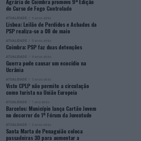
os vencedores de cada categoria, estando prevista a
secundário e reforçar as suas competências pessoais e
Agrária de Coimbra promove 9ª Edição
do Curso de Fogo Controlado
presença de mais de 500 participantes.
profissionais.
ATUALIDADE
4 anos atrás
Mais informações em:
Durante a cerimónia foi ainda reconhecido o trabalho
Lisboa: Leilão de Perdidos e Achados da
https://awards.innovationinpolitics.eu/
desenvolvido por toda a equipa de formadores e
PSP realiza-se a 08 de maio
colaboradores da ETG, cujo empenho foi determinante
ATUALIDADE
5 anos atrás
para o sucesso desta edição do Curso EFA.
Coimbra: PSP faz duas detenções
ATUALIDADE
4 anos atrás
A Escola de Tecnologia e Gestão de Barcelos continua a
Guerra pode causar um ecocídio na
afirmar-se como uma referência na formação
Ucrânia
profissional e na qualificação de adultos, contribuindo
ATUALIDADE
3 anos atrás
para o desenvolvimento de competências, o aumento da
Visto CPLP não permite a circulação
empregabilidade e a valorização do capital humano do
como turista na União Europeia
concelho e da região.
ATUALIDADE
1 ano atrás
Barcelos: Município lança Cartão Jovem
A Empresa Municipal de Educação e Cultura de Barcelos
no decorrer do 1º Fórum da Juventude
felicita todos os diplomados por esta importante
conquista, desejando-lhes os maiores sucessos pessoais,
ATUALIDADE
5 anos atrás
Santa Marta de Penaguião coloca
profissionais e académicos, convicta de que este diploma
passadeiras 3D para aumentar a
representa o início de novas oportunidades e novos