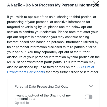
Nova de Milfontes e Ericeira.
A Nação -
Do Not Process My Personal Information
Estrutura Financiada pela DGArtes / Governo de
CONTINUAR A LER
A iniciativa pretende aproximar a prática dos desportos
Portugal.
If you wish to opt-out of the sale, sharing to third parties, or
de vento das comunidades costeiras, promovendo o
processing of your personal or sensitive information for
Imagem: LE.
território através do mar e das suas condições naturais.
targeted advertising by us, please use the below opt-out
ATUALIDADE
section to confirm your selection. Please note that after your
Nas palavras de Pedro Mota, De todas as etapas do
Cinco projetos de Cascais finalistas
opt-out request is processed you may continue seeing
Nortada Ocean Rides, este evento é o que mais precisa
TÓPICOS RELACIONADOS:
ALJUSTREL
BEJA
CUBA
interest-based ads based on personal information utilized by
DESTAQUE
LENDIAS D'ENCANTAR
TEATRO
da “nortada” como apoio, porque sem vento não há
em iniciativa europeia
us or personal information disclosed to third parties prior to
kitesurf.
your opt-out. You may separately opt-out of the further
PRÓXIMO
Universidade do Minho celebra o Dia Europeu do
disclosure of your personal information by third parties on the
Publicado
1 dia atrás
on
05/08/2026
A presença da Nortada vai mais uma vez, alem da
Património Académico
Por
Ígor Lopes
IAB’s list of downstream participants. This information may
competição. O que queremos é fazer parte deste
also be disclosed by us to third parties on the
IAB’s List of
NÃO PERCA
movimento que promove o encontro entre atletas,
Downstream Participants
that may further disclose it to other
Últimas exibições do LEFFEST para ver em Sintra
third parties.
visitantes e a comunidade local. Que a marca Nortada
Vencedores serão anunciados no “Innovation in Politics
esteja presente de uma forma natural e quase obvia,
Personal Data Processing Opt Outs
Awards,” a 30 de outubro de 2026, no Centro de
valorizando o património natural e a relação de
Congressos do Estoril.
Esposende com o vento e o mar, refere o CEO da
I want to opt-out of the Sharing of my
personal data.
Nortada.
Opted In
Participação cívica, Juventude, Educação, Emprego e