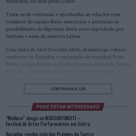
Municipal, em Beja pelas 21h00.
Trata-se de continuar e aprofundar as relações com
criadores do espaço ibero-americano e potenciar as
possibilidades de digressão deste novo espetáculo por
festivais e salas da América Latina.
Com texto de Abel González Melo, dramaturgo cubano
residente em Espanha, e encenação do espanhol Pepe
Bablé, antigo diretor do Festival Internacional de Teatro
de Cádiz, e as interpretações dos cubanos Yakelin
Morales e Rey Montesinos.
CONTINUAR A LER
“
Vuelve a Contármelo Todo
” estará em cena no Pax-Júlia
Teatro Municipal, em Beja, no dia 24 de novembro, pelas
21h00, e no Cine Oriental de Aljustrel, no dia 26 de
PODE ESTAR INTERESSADO
novembro, pelas 21h30.
“Méduse” chega ao MUSCARIUM#11 –
Festival de Artes Performativas em Sintra
Sinopse:
Barcelos recebe gala dos Prémios do Teatro