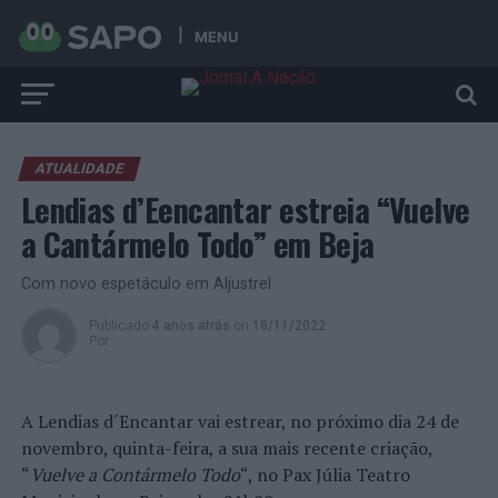
MENU
ATUALIDADE
Lendias d’Eencantar estreia “Vuelve
a Cantármelo Todo” em Beja
Com novo espetáculo em Aljustrel
Publicado
4 anos atrás
on
18/11/2022
Por
A Lendias d´Encantar vai estrear, no próximo dia 24 de
novembro, quinta-feira, a sua mais recente criação,
“
Vuelve a Contármelo Todo
“, no Pax Júlia Teatro