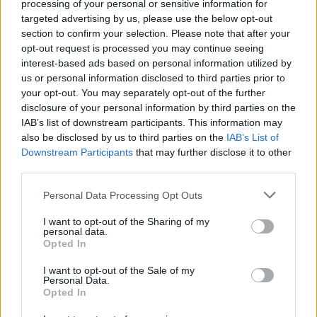
processing of your personal or sensitive information for
“Millennium Estoril Open 2026” regressou ao circuito ATP
com vitória do francês Luca Van Assche
targeted advertising by us, please use the below opt-out
section to confirm your selection. Please note that after your
opt-out request is processed you may continue seeing
Castelo Branco: “Bienal Internacional de Artes e Ofícios”
interest-based ads based on personal information utilized by
promete afirmar artesanato, património e inovação como
us or personal information disclosed to third parties prior to
“motores de desenvolvimento económico e cultural” do
your opt-out. You may separately opt-out of the further
município português
disclosure of your personal information by third parties on the
IAB’s list of downstream participants. This information may
Covilhã: Especialista aponta investimento estrangeiro e
also be disclosed by us to third parties on the
IAB’s List of
valorização imobiliária como motores do crescimento da
Downstream Participants
that may further disclose it to other
Beira Interior
third parties.
Personal Data Processing Opt Outs
Rio de Janeiro: Governo do Estado propõe parceria com a
FUNCEX para “reforçar inteligência sobre comércio
I want to opt-out of the Sharing of my
exterior”
personal data.
Opted In
Esposende acolhe festival de kitesurf
I want to opt-out of the Sale of my
Personal Data.
Opted In
COMENTÁRIOS RECENTES