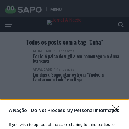
MENU
Todos os posts com a tag "Cuba"
ATUALIDADE
3 anos atrás
Porto é palco de vigília em homenagem a Anna
Ivankova
ATUALIDADE
4 anos atrás
Lendias d’Eencantar estreia “Vuelve a
Cantármelo Todo” em Beja
A Nação -
Do Not Process My Personal Information
ARTIGOS RECENTES
If you wish to opt-out of the sale, sharing to third parties, or