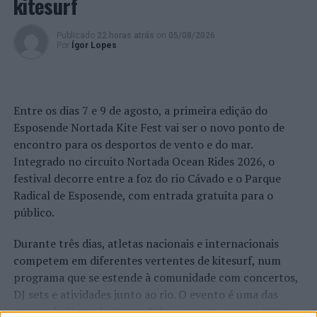
kitesurf
Publicado
22 horas atrás
on
05/08/2026
Por
Ígor Lopes
Entre os dias 7 e 9 de agosto, a primeira edição do
Esposende Nortada Kite Fest vai ser o novo ponto de
encontro para os desportos de vento e do mar.
Integrado no circuito Nortada Ocean Rides 2026, o
festival decorre entre a foz do rio Cávado e o Parque
Radical de Esposende, com entrada gratuita para o
público.
Durante três dias, atletas nacionais e internacionais
competem em diferentes vertentes de kitesurf, num
programa que se estende à comunidade com concertos,
DJ sets e atividades junto ao rio. O evento é uma das
etapas do Nortada Ocean Rides, circuito que em 2026