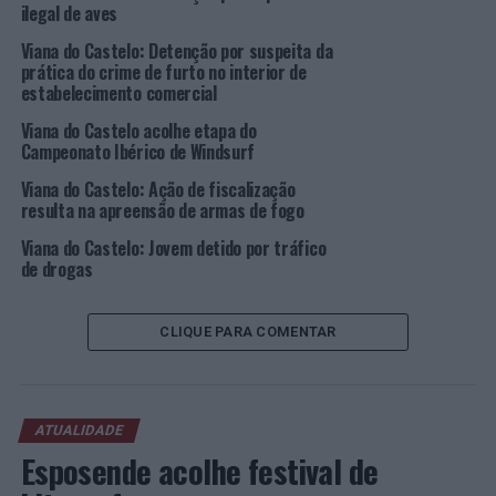
programa está ainda a ser marcado pela publicação de
ilegal de aves
conteúdos temáticos.
Viana do Castelo: Detenção por suspeita da
prática do crime de furto no interior de
Nas redes sociais do município foram já promovidas 30
estabelecimento comercial
publicações temáticas, que alcançaram um total de
Viana do Castelo acolhe etapa do
106.582 pessoas, entre vídeos, fotografias e curiosidades
Campeonato Ibérico de Windsurf
alusivas ao dia mais romântico do ano.
Viana do Castelo: Ação de fiscalização
Foto: CMVC.
resulta na apreensão de armas de fogo
Viana do Castelo: Jovem detido por tráfico
TÓPICOS RELACIONADOS:
de drogas
DESTAQUE
DIA DE SÃO VALENTIM
HOTELARIA
MÊS DO AMOR
VIANA DO CASTELO
PRÓXIMO
CLIQUE PARA COMENTAR
“Retratos do Galo no Comércio Tradicional Barcelense”
em destaque no Posto de Turismo e Torre Medieval de
Barcelos
NÃO PERCA
ATUALIDADE
Santa Marta de Penaguião recebe o “Toque – V
Esposende acolhe festival de
Encontro de Tunas Rurais do Marão e do Alvão”