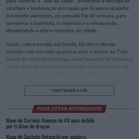
para celebrar o “Mês do Amor”, promoveu a entrega de
vouchers
e lembranças aos casais que ficassem alojados
nos hotéis aderentes, no passado fim de semana, para
incentivar a hotelaria, o comércio e a restauração,
dinamizando a oferta turística da cidade.
Assim, com a estadia nos hotéis, foi oferecido um
voucher
com entradas gratuitas para o Museu do Traje,
Museu de Artes Decorativas, navio-hospital Gil Eannes e,
ainda, dois bilhetes para o Funicular de Santa Luzia. Os
casais tiveram, ainda, direito a uma oferta romântica por
parte do Município, como recordação da visita a Viana
do Castelo.
CONTINUAR A LER
Esta campanha, que conta com uma imagem gráfica
PODE ESTAR INTERESSADO
apelativa, integra a política municipal de dinamização
do comércio tradicional e da hotelaria. O “Mês do Amor”
Viana do Castelo: Homem de 49 anos detido
foi divulgado na região Norte e através de campanhas
por tráfico de drogas
publicitárias nacionais. Nas redes sociais do município, o
Viana do Castelo: Detenção por captura