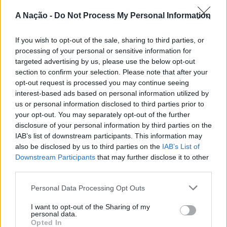
passa também por Sines, Peniche, Viana do Castelo, Vila
A Nação -
Do Not Process My Personal Information
Nova de Milfontes e Ericeira.
CONTINUAR A LER
If you wish to opt-out of the sale, sharing to third parties, or
A iniciativa pretende aproximar a prática dos desportos
processing of your personal or sensitive information for
de vento das comunidades costeiras, promovendo o
targeted advertising by us, please use the below opt-out
território através do mar e das suas condições naturais.
section to confirm your selection. Please note that after your
ATUALIDADE
Nas palavras de Pedro Mota, De todas as etapas do
opt-out request is processed you may continue seeing
Cinco projetos de Cascais finalistas
Nortada Ocean Rides, este evento é o que mais precisa
interest-based ads based on personal information utilized by
da “nortada” como apoio, porque sem vento não há
em iniciativa europeia
us or personal information disclosed to third parties prior to
kitesurf.
your opt-out. You may separately opt-out of the further
disclosure of your personal information by third parties on the
Publicado
23 horas atrás
on
05/08/2026
IAB’s list of downstream participants. This information may
A presença da Nortada vai mais uma vez, alem da
Por
Ígor Lopes
also be disclosed by us to third parties on the
IAB’s List of
competição. O que queremos é fazer parte deste
Downstream Participants
that may further disclose it to other
movimento que promove o encontro entre atletas,
third parties.
visitantes e a comunidade local. Que a marca Nortada
Vencedores serão anunciados no “Innovation in Politics
esteja presente de uma forma natural e quase obvia,
Personal Data Processing Opt Outs
Awards,” a 30 de outubro de 2026, no Centro de
valorizando o património natural e a relação de
Congressos do Estoril.
I want to opt-out of the Sharing of my
Esposende com o vento e o mar, refere o CEO da
personal data.
Nortada.
Opted In