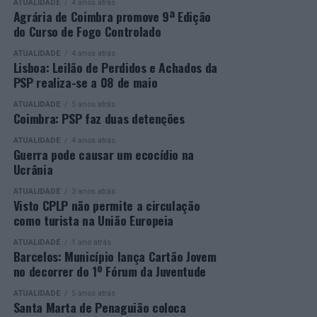
ATUALIDADE
4 anos atrás
os vencedores de cada categoria, estando prevista a
secundário e reforçar as suas competências pessoais e
Agrária de Coimbra promove 9ª Edição
do Curso de Fogo Controlado
presença de mais de 500 participantes.
profissionais.
ATUALIDADE
4 anos atrás
Mais informações em:
Durante a cerimónia foi ainda reconhecido o trabalho
Lisboa: Leilão de Perdidos e Achados da
https://awards.innovationinpolitics.eu/
desenvolvido por toda a equipa de formadores e
PSP realiza-se a 08 de maio
colaboradores da ETG, cujo empenho foi determinante
ATUALIDADE
5 anos atrás
para o sucesso desta edição do Curso EFA.
Coimbra: PSP faz duas detenções
ATUALIDADE
4 anos atrás
A Escola de Tecnologia e Gestão de Barcelos continua a
Guerra pode causar um ecocídio na
afirmar-se como uma referência na formação
Ucrânia
profissional e na qualificação de adultos, contribuindo
ATUALIDADE
3 anos atrás
para o desenvolvimento de competências, o aumento da
Visto CPLP não permite a circulação
empregabilidade e a valorização do capital humano do
como turista na União Europeia
concelho e da região.
ATUALIDADE
1 ano atrás
Barcelos: Município lança Cartão Jovem
A Empresa Municipal de Educação e Cultura de Barcelos
no decorrer do 1º Fórum da Juventude
felicita todos os diplomados por esta importante
conquista, desejando-lhes os maiores sucessos pessoais,
ATUALIDADE
5 anos atrás
Santa Marta de Penaguião coloca
profissionais e académicos, convicta de que este diploma