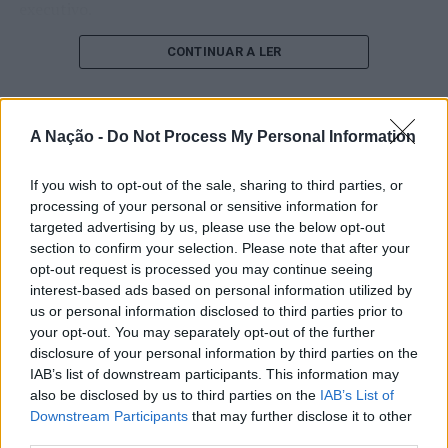
executivo.
O pesquisador afirma que plataformas digitais também
CONTINUAR A LER
estimulam continuamente o sistema de recompensa do
cérebro, favorecendo a fadiga mental, a dificuldade de
manter a atenção e a procrastinação. Na sua visão,
A Nação -
Do Not Process My Personal Information
ATUALIDADE
tarefas inacabadas permanecem ativas na memória e
“Millennium Estoril Open 2026”
aumentam a sensação de sobrecarga, enquanto o stress
If you wish to opt-out of the sale, sharing to third parties, or
prolongado pode elevar os níveis de cortisol e
regressou ao circuito ATP com
processing of your personal or sensitive information for
prejudicar o desempenho cognitivo.
vitória do francês Luca Van Assche
targeted advertising by us, please use the below opt-out
section to confirm your selection. Please note that after your
Fabiano de Abreu Agrela Rodrigues ressalta que não há
opt-out request is processed you may continue seeing
Publicado
1 dia atrás
on
07/08/2026
evidências de que o ambiente digital provoque mudanças
interest-based ads based on personal information utilized by
Por
Ígor Lopes
genéticas na espécie humana. A adaptação observada,
us or personal information disclosed to third parties prior to
your opt-out. You may separately opt-out of the further
afirma, ocorre por meio da neuroplasticidade, processo
disclosure of your personal information by third parties on the
pelo qual os circuitos neurais se reorganizam em
IAB’s list of downstream participants. This information may
resposta às experiências.
O “Millennium Estoril Open 2026” decorreu entre os
also be disclosed by us to third parties on the
IAB’s List of
dias 18 e 26 de julho, no Clube de Ténis do Estoril, em
Downstream Participants
that may further disclose it to other
“O principal desafio é preservar a capacidade de reflexão
Cascais, a oeste de Lisboa, assinalando o regresso da
third parties.