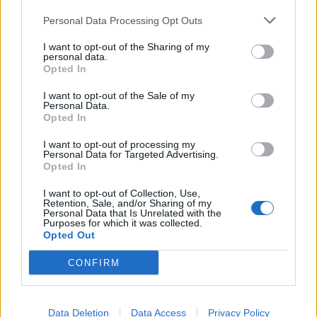
profunda em um contexto marcado pela abundância de
competição ao circuito “ATP Tour” na categoria “ATP
informações e pela rápida evolução tecnológica. O
Personal Data Processing Opt Outs
250”, depois de, na edição anterior, ter integrado o
potencial cognitivo humano permanece, mas o seu
circuito “Challenger”. O francês Luca Van Assche
I want to opt-out of the Sharing of my
desenvolvimento depende de como o cérebro é
conquistou o primeiro título ATP da carreira ao
personal data.
Opted In
exercitado no cotidiano”, finalizou Fabiano de Abreu
derrotar o belga Alexander Blockx na final, encerrando
Agrela Rodrigues.
uma edição marcada pela elevada competitividade, pela
I want to opt-out of the Sale of my
Personal Data.
forte presença de tenistas portugueses e pela projeção
Ígor Lopes
Opted In
internacional do evento.
I want to opt-out of processing my
Personal Data for Targeted Advertising.
O torneio arrancou com a fase de qualificação, nos dias
Opted In
18 e 19 de julho, reunindo dezenas de atletas em busca
de um lugar no quadro principal. A cerimónia de
I want to opt-out of Collection, Use,
Retention, Sale, and/or Sharing of my
CONTINUAR A LER
abertura contou com a presença do presidente da
Personal Data that Is Unrelated with the
Purposes for which it was collected.
Câmara Municipal de Cascais, Nuno Piteira Lopes,
Opted Out
acompanhado pelo executivo municipal, assinalando o
início de uma competição que voltou a colocar o
CONFIRM
ATUALIDADE
concelho no centro do calendário internacional do
Castelo Branco: “Bienal
ténis.
Internacional de Artes e Ofícios”
Data Deletion
Data Access
Privacy Policy