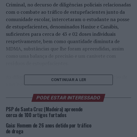
Criminal, no decurso de diligências policiais relacionadas
com o combate ao tráfico de estupefacientes junto da
comunidade escolar, intercetaram o estudante na posse
de estupefacientes, denominados Haxixe e Canábis,
suficientes para cerca de 43 e 02 doses individuais
respetivamente, bem como quantidade diminuta de
MDMA, substâncias que lhe foram apreendidas, assim
como uma balança de precisão e um canivete com
resíduos de estupefacientes.
As diligências policiais incluíram, ainda, a realização de
CONTINUAR A LER
uma busca domiciliária.
O detido foi notificado para comparecer junto das
PODE ESTAR INTERESSADO
Autoridades Judiciárias.
PSP de Santa Cruz (Madeira) apreende
cerca de 100 artigos furtados
Foto: PSP.
Gaia: Homem de 26 anos detido por tráfico
de droga
TÓPICOS RELACIONADOS:
CRIMINALIDADE
DESTAQUE