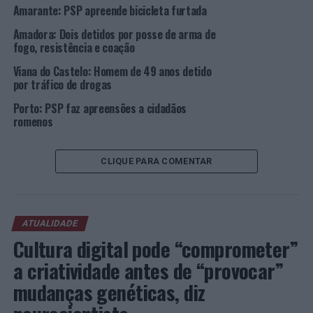
PONTE DE LIMA
PSP
VIANA DO CASTELO
Amarante: PSP apreende bicicleta furtada
Amadora: Dois detidos por posse de arma de
PRÓXIMO
Loures: Homem de 39 anos detido por tráfico de
fogo, resistência e coação
estupefacientes
Viana do Castelo: Homem de 49 anos detido
por tráfico de drogas
NÃO PERCA
Plataformas Digitais tramam suspeito de furto em
Porto: PSP faz apreensões a cidadãos
estabelecimento fabril em Leiria
romenos
CLIQUE PARA COMENTAR
ATUALIDADE
Cultura digital pode “comprometer”
a criatividade antes de “provocar”
mudanças genéticas, diz