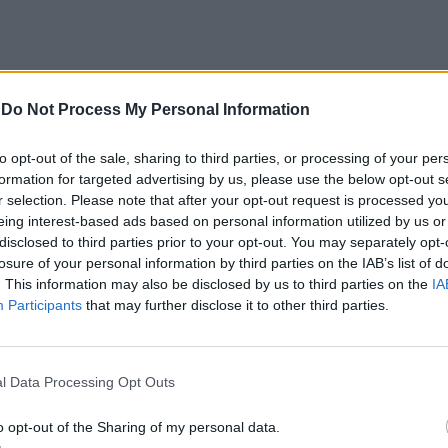
-
Do Not Process My Personal Information
os serve sabores de bacalhau
Barcelos vai ter um novo Pavilhão
to opt-out of the sale, sharing to third parties, or processing of your per
restaurantes num fim de
Multiusos
formation for targeted advertising by us, please use the below opt-out s
 gastronómico imperdível
r selection. Please note that after your opt-out request is processed y
eing interest-based ads based on personal information utilized by us or
disclosed to third parties prior to your opt-out. You may separately opt-
losure of your personal information by third parties on the IAB’s list of
. This information may also be disclosed by us to third parties on the
IA
Participants
that may further disclose it to other third parties.
l Data Processing Opt Outs
CLIQUE PARA COMENTAR
o opt-out of the Sharing of my personal data.