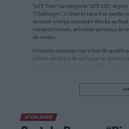
“ATP Tour” na categoria “ATP 250”, depois d
“Challenger”. O francês Luca Van Assche c
derrotar o belga Alexander Blockx na fina
competitividade, pela forte presença de t
do evento.
O torneio arrancou com a fase de qualifica
atletas em busca de um lugar no quadro pr
presença do presidente da Câmara Munici
pelo executivo municipal, assinalando o i
concelho no centro do calendário internaci
CON
Apesar das desistências de última hora d
Davidovich Fokina (Espanha) e Matteo Arna
competitivo de elevado nível, liderado pel
ATUALIDADE
pelo italiano Luciano Darderi, pelo chilen
Um dos momentos mais aguardados da sem