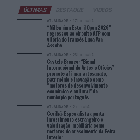
ÚLTIMAS
DESTAQUE
VIDEOS
ATUALIDADE
17 horas atrás
“Millennium Estoril Open 2026”
regressou ao circuito ATP com
vitória do francês Luca Van
Assche
ATUALIDADE
23 horas atrás
Castelo Branco: “Bienal
Internacional de Artes e Ofícios”
promete afirmar artesanato,
património e inovação como
“motores de desenvolvimento
económico e cultural” do
município português
ATUALIDADE
2 dias atrás
Covilhã: Especialista aponta
investimento estrangeiro e
valorização imobiliária como
motores do crescimento da Beira
Interior