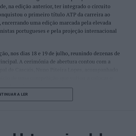
e, na edição anterior, ter integrado o circuito
onquistou o primeiro título ATP da carreira ao
l, encerrando uma edição marcada pela elevada
enistas portugueses e pela projeção internacional
ção, nos dias 18 e 19 de julho, reunindo dezenas de
incipal. A cerimónia de abertura contou com a
pal de Cascais, Nuno Piteira Lopes, acompanhado
nício de uma competição que voltou a colocar o
onal do ténis.
TINUAR A LER
e jogadores como Casper Ruud (Noruega), Alejandro
ldi (Itália), a prova apresentou um quadro
o russo Andrey Rublev, primeiro cabeça de série,
o Alejandro Tabilo e pelo belga Alexander Blockx.
ana foi também o regresso do suíço Stan