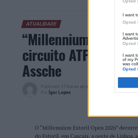
Opted 
I want t
Opted 
ATUALIDADE
“Millennium Estoril
I want 
Advertis
Opted 
circuito ATP com vit
I want t
of my P
Assche
was col
Opted 
Publicado
17 horas atrás
on
07/08/2026
Por
Ígor Lopes
O “Millennium Estoril Open 2026” decorreu 
do Estoril, em Cascais, a oeste de Lisboa,