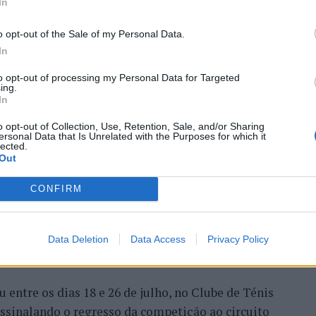
In
o opt-out of the Sale of my Personal Data.
In
 Open 2026” regressou ao
to opt-out of processing my Personal Data for Targeted
ing.
In
ória do francês Luca Van
o opt-out of Collection, Use, Retention, Sale, and/or Sharing
ersonal Data that Is Unrelated with the Purposes for which it
lected.
Out
CONFIRM
Data Deletion
Data Access
Privacy Policy
entre os dias 18 e 26 de julho, no Clube de Ténis
 assinalando o regresso da competição ao circuito