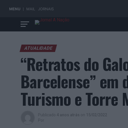
MENU
MAIL
JORNAIS
ATUALIDADE
“Retratos do Gal
Barcelense” em d
Turismo e Torre 
Publicado
4 anos atrás
on
15/02/2022
Por