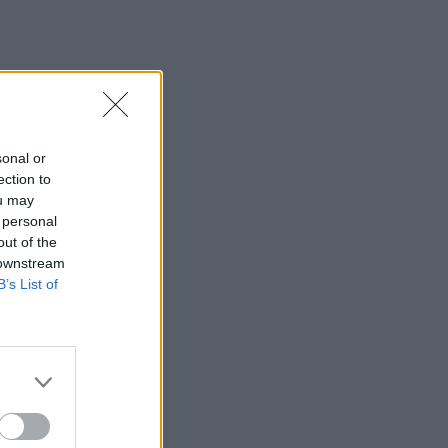
sonal or
ection to
ou may
 personal
out of the
 downstream
B’s List of