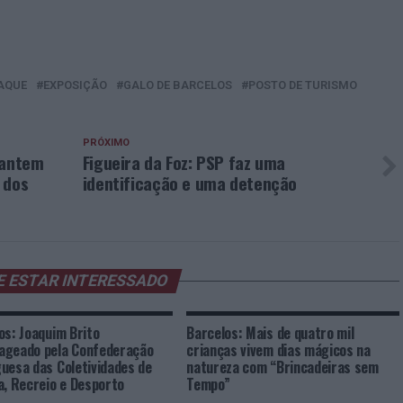
AQUE
EXPOSIÇÃO
GALO DE BARCELOS
POSTO DE TURISMO
PRÓXIMO
rantem
Figueira da Foz: PSP faz uma
 dos
identificação e uma detenção
E ESTAR INTERESSADO
os: Joaquim Brito
Barcelos: Mais de quatro mil
ageado pela Confederação
crianças vivem dias mágicos na
uesa das Coletividades de
natureza com “Brincadeiras sem
a, Recreio e Desporto
Tempo”