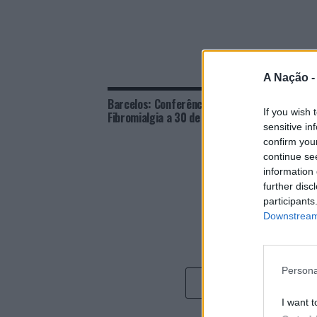
A Nação 
Barcelos: Conferência sobre
Barcel
If you wish 
Fibromialgia a 30 de maio no IPCA
em 41 
sensitive in
semana
confirm you
continue se
information 
further disc
participants
Downstream 
Persona
I want t