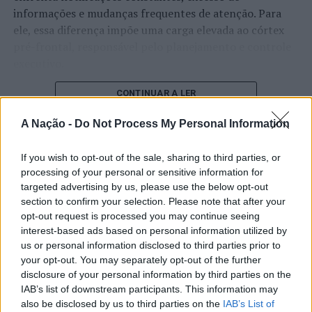
informações e mudanças frequentes de atenção. Para
PRÓXIMO
Uma declaração transfronteiriça para atravessar o
ele, essa diferença impõe uma carga elevada ao córtex
deserto demográfico
pré-frontal, responsável pelo planejamento e controle
executivo.
NÃO PERCA
Universidade do Minho organiza exposição sobre
Dostoiévski
O pesquisador afirma que plataformas digitais também
CONTINUAR A LER
estimulam continuamente o sistema de recompensa do
A Nação -
Do Not Process My Personal Information
cérebro, favorecendo a fadiga mental, a dificuldade de
manter a atenção e a procrastinação. Na sua visão,
ATUALIDADE
If you wish to opt-out of the sale, sharing to third parties, or
tarefas inacabadas permanecem ativas na memória e
“Millennium Estoril Open 2026”
processing of your personal or sensitive information for
aumentam a sensação de sobrecarga, enquanto o stress
targeted advertising by us, please use the below opt-out
prolongado pode elevar os níveis de cortisol e
regressou ao circuito ATP com
section to confirm your selection. Please note that after your
prejudicar o desempenho cognitivo.
vitória do francês Luca Van Assche
opt-out request is processed you may continue seeing
interest-based ads based on personal information utilized by
Fabiano de Abreu Agrela Rodrigues ressalta que não há
us or personal information disclosed to third parties prior to
Publicado
3 dias atrás
on
07/08/2026
evidências de que o ambiente digital provoque mudanças
your opt-out. You may separately opt-out of the further
Por
Ígor Lopes
genéticas na espécie humana. A adaptação observada,
disclosure of your personal information by third parties on the
IAB’s list of downstream participants. This information may
afirma, ocorre por meio da neuroplasticidade, processo
also be disclosed by us to third parties on the
IAB’s List of
pelo qual os circuitos neurais se reorganizam em