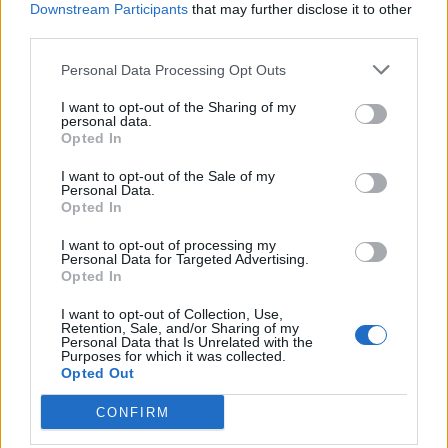
Downstream Participants
that may further disclose it to other
resposta às experiências.
O “Millennium Estoril Open 2026” decorreu entre os
third parties.
dias 18 e 26 de julho, no Clube de Ténis do Estoril, em
“O principal desafio é preservar a capacidade de reflexão
Cascais, a oeste de Lisboa, assinalando o regresso da
Personal Data Processing Opt Outs
profunda em um contexto marcado pela abundância de
competição ao circuito “ATP Tour” na categoria “ATP
I want to opt-out of the Sharing of my
informações e pela rápida evolução tecnológica. O
250”, depois de, na edição anterior, ter integrado o
personal data.
potencial cognitivo humano permanece, mas o seu
circuito “Challenger”. O francês Luca Van Assche
Opted In
desenvolvimento depende de como o cérebro é
conquistou o primeiro título ATP da carreira ao
I want to opt-out of the Sale of my
exercitado no cotidiano”, finalizou Fabiano de Abreu
derrotar o belga Alexander Blockx na final, encerrando
Personal Data.
Agrela Rodrigues.
Opted In
uma edição marcada pela elevada competitividade, pela
forte presença de tenistas portugueses e pela projeção
I want to opt-out of processing my
Ígor Lopes
internacional do evento.
Personal Data for Targeted Advertising.
Opted In
O torneio arrancou com a fase de qualificação, nos dias
I want to opt-out of Collection, Use,
18 e 19 de julho, reunindo dezenas de atletas em busca
Retention, Sale, and/or Sharing of my
Personal Data that Is Unrelated with the
de um lugar no quadro principal. A cerimónia de
Purposes for which it was collected.
CONTINUAR A LER
Opted Out
abertura contou com a presença do presidente da
Câmara Municipal de Cascais, Nuno Piteira Lopes,
CONFIRM
acompanhado pelo executivo municipal, assinalando o