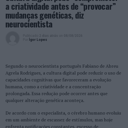
empresas) e, por outro lado, a disponibilidade que o
a criatividade antes de “provocar”
teletrabalho e os confinamentos acabaram por criar a
mudanças genéticas, diz
muitos proprietários.
neurocientista
No que se refere aos preços praticados por estes
especialistas em 2021, o preço médio localizava-se nos
Publicado
2 dias atrás
on
08/08/2026
Por
Ígor Lopes
€117/mês, sendo este um serviço que, neste momento,
se encontra a ser prestado num modelo híbrido, com
80% dos especialistas a providenciarem estas funções
remotamente.
Segundo o neurocientista português Fabiano de Abreu
Agrela Rodrigues, a cultura digital pode reduzir o uso de
“Em matéria de honorários, estimamos que os preços
capacidades cognitivas que favoreceram a evolução
praticados pelo setor se mantenham estáveis”, conclui a
humana, como a criatividade e a concentração
mesma responsável.
prolongada. Essa redução pode ocorrer antes que
qualquer alteração genética aconteça.
Foto: DR.
De acordo com o especialista, o cérebro humano evoluiu
TÓPICOS RELACIONADOS:
DESTAQUE
FIXANDO
em um ambiente de escassez de estímulos, mas hoje
GESTÃO DE CONDOMÍNIOS
enfrenta notificações constantes, excesso de