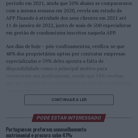
período em 2021, ainda que 30% abaixo se compararmos
com a mesma semana em 2020, revela um estudo da
APP Fixando à atividade dos seus clientes em 2021 até
11 de janeiro de 2022, junto de mais de 500 especialistas
em gestão de condomínios inscritos naquela APP.
Aos dias de hoje – pós-confinamentos, verifica-se que
48% dos proprietários optou por contratar empresas
especializadas e 59% deles aponta a falta de
disponibilidade como o principal motivo para
recorrerem aos profissionais, sendo que 38% revelou
não ter gostado da experiência de gestão do condomínio
dos seus prédios.
CONTINUAR A LER
Este aumento súbito de início de ano, diz a Fixando, a
APP que liga especialistas a clientes que procuram
PODE ESTAR INTERESSADO
serviços, deve-se ao retorno a um modelo de gestão de
condomínios predominante antes dos confinamentos
Portugueses preferem aconselhamento
onde o recurso a empresas especializadas prevalecia,
matrimonial e procura sobe 41%