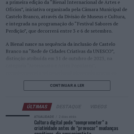
Faria, Henrique Rocha, Frederico Ferreira Silva, Tiago
a primeira edição da “Bienal Internacional de Artes e
Pereira e Tiago Torres integraram o quadro principal,
Ofícios”, iniciativa organizada pela Câmara Municipal de
beneficiando, de igual modo, da reorganização dos wild
Castelo Branco, através da Divisão de Museus e Cultura,
cards após as entradas diretas de alguns jogadores.
e integrada na programação do “Festival Sabores de
Perdição”, que decorrerá entre 3 e 6 de setembro.
Entre os portugueses, Tiago Torres e Jaime Faria
protagonizaram as melhores campanhas da edição,
A Bienal nasce na sequência da inclusão de Castelo
ambos alcançando os quartos de final. Torres assinou
Branco na “Rede de Cidades Criativas da UNESCO”,
um dos resultados mais marcantes do torneio ao
distinção atribuída em 31 de outubro de 2023, na
eliminar o chileno Alejandro Tabilo, terceiro cabeça de
categoria “Artesanato e Artes Populares”,
série e um dos principais favoritos à conquista do título,
reconhecimento internacional alcançado graças ao
antes de ser afastado pelo francês Hugo Gaston nos
“valor patrimonial, artístico e identitário” do “Bordado
quartos de final.
CONTINUAR A LER
de Castelo Branco”, uma das manifestações mais
emblemáticas da cultura portuguesa e elemento central
Já Jaime Faria venceu o peruano Gonzalo Bueno e o
da identidade albicastrense.
neerlandês Botic van de Zandschulp, alcançando
ÚLTIMAS
DESTAQUE
VIDEOS
também os quartos de final, onde acabou eliminado pelo
Ao longo de dois dias, especialistas nacionais e
ATUALIDADE
2 dias atrás
italiano Luciano Darderi, num encontro decidido em três
internacionais, investigadores, artesãos, representantes
Cultura digital pode “comprometer” a
sets.
criatividade antes de “provocar” mudanças
institucionais, organismos públicos, instituições de
genéticas, diz neurocientista