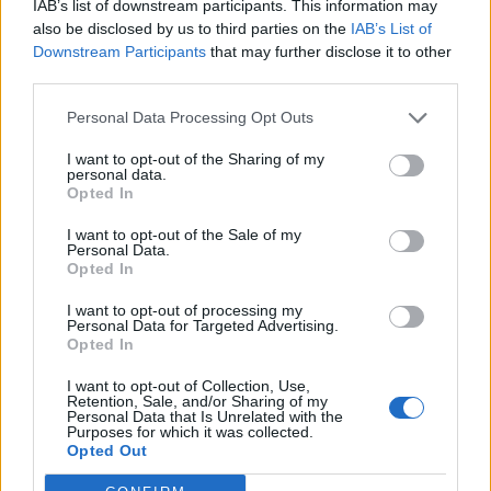
Comércio Internacional de Bens divulgadas a 9 de
IAB’s list of downstream participants. This information may
Por
Ígor Lopes
genéticas na espécie humana. A adaptação observada,
also be disclosed by us to third parties on the
IAB’s List of
agosto pelo INE – Instituto Nacional de Estatística.
afirma, ocorre por meio da neuroplasticidade, processo
Downstream Participants
that may further disclose it to other
pelo qual os circuitos neurais se reorganizam em
third parties.
Foto: DR.
resposta às experiências.
O “Millennium Estoril Open 2026” decorreu entre os
Personal Data Processing Opt Outs
dias 18 e 26 de julho, no Clube de Ténis do Estoril, em
TÓPICOS RELACIONADOS:
AFIA
COMPONENTES
“O principal desafio é preservar a capacidade de reflexão
Cascais, a oeste de Lisboa, assinalando o regresso da
DESTAQUE
EXPORTAÇÃO
I want to opt-out of the Sharing of my
personal data.
profunda em um contexto marcado pela abundância de
competição ao circuito “ATP Tour” na categoria “ATP
Opted In
PRÓXIMO
informações e pela rápida evolução tecnológica. O
250”, depois de, na edição anterior, ter integrado o
PSP presta esclarecimentos sobre acidente com viatura
potencial cognitivo humano permanece, mas o seu
circuito “Challenger”. O francês Luca Van Assche
I want to opt-out of the Sale of my
policial em Sacavém
Personal Data.
desenvolvimento depende de como o cérebro é
conquistou o primeiro título ATP da carreira ao
Opted In
NÃO PERCA
exercitado no cotidiano”, finalizou Fabiano de Abreu
derrotar o belga Alexander Blockx na final, encerrando
Lagos revive a tradição do Banho 29 com muita festa
Agrela Rodrigues.
I want to opt-out of processing my
uma edição marcada pela elevada competitividade, pela
Personal Data for Targeted Advertising.
forte presença de tenistas portugueses e pela projeção
Opted In
Ígor Lopes
internacional do evento.
I want to opt-out of Collection, Use,
Retention, Sale, and/or Sharing of my
O torneio arrancou com a fase de qualificação, nos dias
Personal Data that Is Unrelated with the
Purposes for which it was collected.
18 e 19 de julho, reunindo dezenas de atletas em busca
Opted Out
de um lugar no quadro principal. A cerimónia de
CONTINUAR A LER