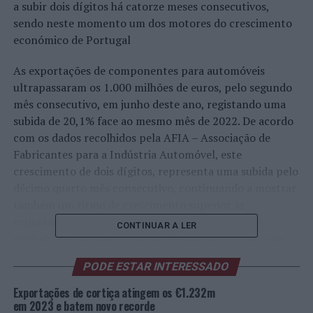
a subir dois dígitos há catorze meses consecutivos,
sendo neste momento um dos motores do crescimento
económico de Portugal
As exportações de componentes para automóveis
ultrapassaram os 1.000 milhões de euros, pelo segundo
mês consecutivo, em junho deste ano, registando uma
subida de 20,1% face ao mesmo mês de 2022. De acordo
com os dados recolhidos pela AFIA – Associação de
Fabricantes para a Indústria Automóvel, este
crescimento de dois dígitos, representa uma subida pelo
décimo quarto mês consecutivo, continuando a mostrar
também um ritmo de crescimento superior às
exportações nacionais de bens, que neste mesmo
CONTINUAR A LER
período diminuíram 3,4%, apresentando-se como um
dos motores do crescimento económico de Portugal.
PODE ESTAR INTERESSADO
Comparando os valores das exportações de
Exportações de cortiça atingem os €1.232m
componentes automóveis no segundo trimestre de 2023
em 2023 e batem novo recorde