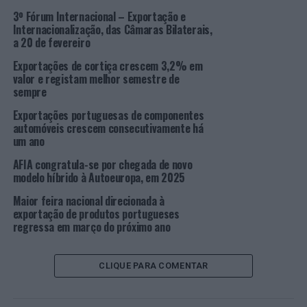
com os do período homólogo de 2022 podemos,
3º Fórum Internacional – Exportação e
também, observar um aumento de 21,9%, rondando os
Internacionalização, das Câmaras Bilaterais,
3000 milhões de euros. Assim, no que se refere ao
a 20 de fevereiro
acumulado até junho as exportações de componentes
Exportações de cortiça crescem 3,2% em
automóveis ultrapassaram os 6000 milhões de euros, o
valor e registam melhor semestre de
que se traduz num acréscimo de 21,2% face ao primeiro
sempre
semestre de 2022.
Exportações portuguesas de componentes
automóveis crescem consecutivamente há
Importante realçar que, em 2023, 70% das exportações
um ano
portuguesas de componentes automóveis continuam a
AFIA congratula-se por chegada de novo
pertencer a 5 países principais – Espanha, Alemanha,
modelo híbrido à Autoeuropa, em 2025
França e Eslováquia e, agora também o Reino Unido,
Maior feira nacional direcionada à
substituindo os Estados Unidos da América neste
top
5.
exportação de produtos portugueses
regressa em março do próximo ano
Espanha lidera a listagem de países, continuando a ser o
principal cliente dos componentes fabricados em
Portugal, com vendas de 1714 milhões de euros. Segue-
CLIQUE PARA COMENTAR
se a Alemanha com 1332 milhões de euros, na terceira
posição encontramos a França, com 662 milhões de