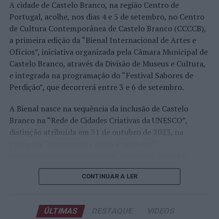
A edição de 2026 ficou igualmente marcada pela maior
A cidade de Castelo Branco, na região Centro de
representação portuguesa de sempre num torneio ATP
Portugal, acolhe, nos dias 4 e 5 de setembro, no Centro
realizado em território nacional. Nuno Borges, Jaime
de Cultura Contemporânea de Castelo Branco (CCCCB),
Faria, Henrique Rocha, Frederico Ferreira Silva, Tiago
a primeira edição da “Bienal Internacional de Artes e
Pereira e Tiago Torres integraram o quadro principal,
Ofícios”, iniciativa organizada pela Câmara Municipal de
beneficiando, de igual modo, da reorganização dos wild
Castelo Branco, através da Divisão de Museus e Cultura,
cards após as entradas diretas de alguns jogadores.
e integrada na programação do “Festival Sabores de
Perdição”, que decorrerá entre 3 e 6 de setembro.
Entre os portugueses, Tiago Torres e Jaime Faria
protagonizaram as melhores campanhas da edição,
A Bienal nasce na sequência da inclusão de Castelo
ambos alcançando os quartos de final. Torres assinou
Branco na “Rede de Cidades Criativas da UNESCO”,
um dos resultados mais marcantes do torneio ao
distinção atribuída em 31 de outubro de 2023, na
eliminar o chileno Alejandro Tabilo, terceiro cabeça de
categoria “Artesanato e Artes Populares”,
série e um dos principais favoritos à conquista do título,
reconhecimento internacional alcançado graças ao
antes de ser afastado pelo francês Hugo Gaston nos
“valor patrimonial, artístico e identitário” do “Bordado
quartos de final.
CONTINUAR A LER
de Castelo Branco”, uma das manifestações mais
emblemáticas da cultura portuguesa e elemento central
Já Jaime Faria venceu o peruano Gonzalo Bueno e o
da identidade albicastrense.
neerlandês Botic van de Zandschulp, alcançando
ÚLTIMAS
DESTAQUE
VIDEOS