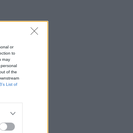
sonal or
ection to
ou may
 personal
out of the
 downstream
B’s List of