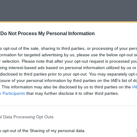
-
Do Not Process My Personal Information
sidade do Minho recebe a
Inovação da Universidade do Minho
ência Nacional de Observação
melhora a avaliação de doentes
to opt-out of the sale, sharing to third parties, or processing of your per
ra
cardíacos
formation for targeted advertising by us, please use the below opt-out s
r selection. Please note that after your opt-out request is processed y
eing interest-based ads based on personal information utilized by us or
disclosed to third parties prior to your opt-out. You may separately opt-
losure of your personal information by third parties on the IAB’s list of
. This information may also be disclosed by us to third parties on the
IA
Participants
that may further disclose it to other third parties.
l Data Processing Opt Outs
CLIQUE PARA COMENTAR
o opt-out of the Sharing of my personal data.