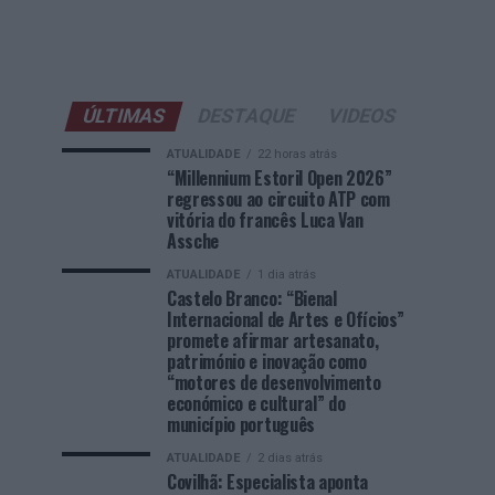
ÚLTIMAS
DESTAQUE
VIDEOS
ATUALIDADE
22 horas atrás
“Millennium Estoril Open 2026”
regressou ao circuito ATP com
vitória do francês Luca Van
Assche
ATUALIDADE
1 dia atrás
Castelo Branco: “Bienal
Internacional de Artes e Ofícios”
promete afirmar artesanato,
património e inovação como
“motores de desenvolvimento
económico e cultural” do
município português
ATUALIDADE
2 dias atrás
Covilhã: Especialista aponta