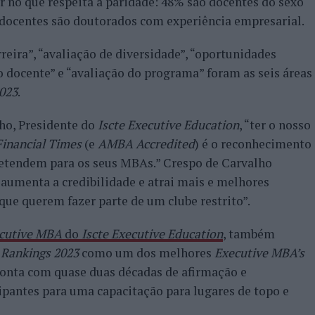
r no que respeita a paridade: 48% são docentes do sexo
 docentes são doutorados com experiência empresarial.
rreira”, “avaliação de diversidade”, “oportunidades
o docente” e “avaliação do programa” foram as seis áreas
023
.
ho, Presidente do
Iscte Executive Education
, “ter o nosso
Financial Times
(e
AMBA Accredited
) é o reconhecimento
pretendem para os seus MBAs.” Crespo de Carvalho
aumenta a credibilidade e atrai mais e melhores
que querem fazer parte de um clube restrito”.
cutive MBA
do
Iscte Executive Education
, também
 Rankings 2023
como um dos melhores
Executive MBA’s
 conta com quase duas décadas de afirmação e
ipantes para uma capacitação para lugares de topo e