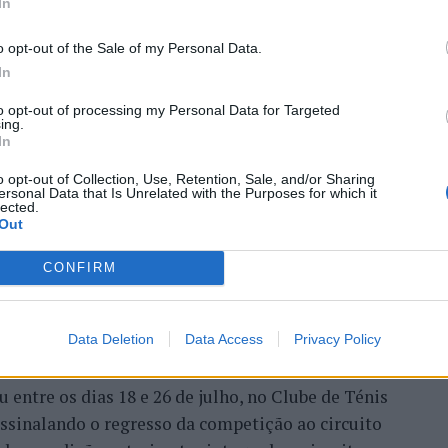
In
o opt-out of the Sale of my Personal Data.
In
 Open 2026” regressou ao
to opt-out of processing my Personal Data for Targeted
ing.
ória do francês Luca Van
In
o opt-out of Collection, Use, Retention, Sale, and/or Sharing
ersonal Data that Is Unrelated with the Purposes for which it
lected.
Out
CONFIRM
Data Deletion
Data Access
Privacy Policy
entre os dias 18 e 26 de julho, no Clube de Ténis
 assinalando o regresso da competição ao circuito