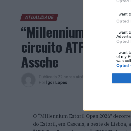
Opted 
I want t
ATUALIDADE
Opted 
“Millennium Estoril
I want 
Advertis
circuito ATP com vit
Opted 
I want t
Assche
of my P
was col
Opted 
Publicado
22 horas atrás
on
07/08/2026
Por
Ígor Lopes
O “Millennium Estoril Open 2026” decorreu 
do Estoril, em Cascais, a oeste de Lisboa,