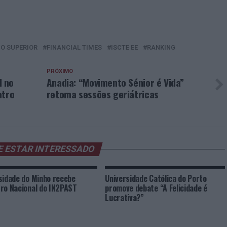
NO SUPERIOR
FINANCIAL TIMES
ISCTE EE
RANKING
PRÓXIMO
l no
Anadia: “Movimento Sénior é Vida”
atro
retoma sessões geriátricas
E ESTAR INTERESSADO
sidade do Minho recebe
Universidade Católica do Porto
ro Nacional do IN2PAST
promove debate “A Felicidade é
Lucrativa?”