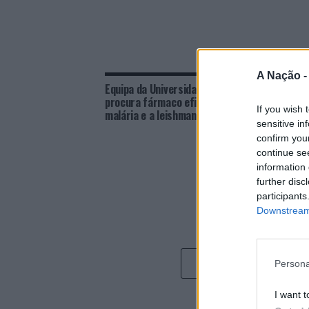
A Nação 
Equipa da Universidade do Minho
Univer
procura fármaco eficaz contra a
Confer
If you wish 
malária e a leishmaniose
da Ter
sensitive in
confirm you
continue se
information 
further disc
participants
Downstream 
Persona
I want t