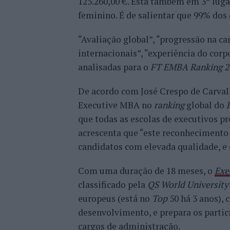
125.260,00 €. Está também em 3º luga
feminino. É de salientar que 99% dos
“Avaliação global”, “progressão na ca
internacionais”, “experiência do corp
analisadas para o
FT EMBA Ranking 2
De acordo com José Crespo de Carval
Executive MBA no
ranking
global do
que todas as escolas de executivos 
acrescenta que “este reconhecimento 
candidatos com elevada qualidade, e 
Com uma duração de 18 meses, o
Exe
classificado pela
QS World University
europeus (está no
Top
50 há 3 anos),
desenvolvimento, e prepara os partic
cargos de administração.