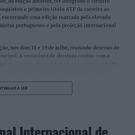
e, na edição anterior, ter integrado o circuito
onquistou o primeiro título ATP da carreira ao
l, encerrando uma edição marcada pela elevada
enistas portugueses e pela projeção internacional
ção, nos dias 18 e 19 de julho, reunindo dezenas de
incipal. A cerimónia de abertura contou com a
pal de Cascais, Nuno Piteira Lopes, acompanhado
nício de uma competição que voltou a colocar o
onal do ténis.
TINUAR A LER
e jogadores como Casper Ruud (Noruega), Alejandro
ldi (Itália), a prova apresentou um quadro
o russo Andrey Rublev, primeiro cabeça de série,
o Alejandro Tabilo e pelo belga Alexander Blockx.
nal Internacional de
ana foi também o regresso do suíço Stan
ão de despedida do antigo vencedor de três