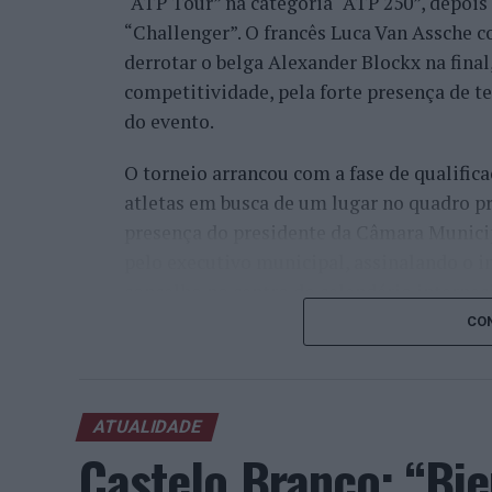
“ATP Tour” na categoria “ATP 250”, depois d
“Challenger”. O francês Luca Van Assche c
derrotar o belga Alexander Blockx na fina
competitividade, pela forte presença de t
do evento.
O torneio arrancou com a fase de qualifica
atletas em busca de um lugar no quadro pr
presença do presidente da Câmara Munici
pelo executivo municipal, assinalando o i
concelho no centro do calendário internaci
CON
Apesar das desistências de última hora d
Davidovich Fokina (Espanha) e Matteo Arna
competitivo de elevado nível, liderado pel
ATUALIDADE
pelo italiano Luciano Darderi, pelo chilen
Castelo Branco: “Bie
Um dos momentos mais aguardados da sem
Wawrinka ao Estoril, integrado na digress