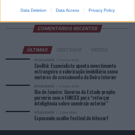
Educação e Formação de Adultos na Escola de Tecnologia
e Gestão de Barcelos
Data Deletion
Data Access
Privacy Policy
COMENTÁRIOS RECENTES
ÚLTIMAS
DESTAQUE
VIDEOS
ATUALIDADE
6 horas atrás
Covilhã: Especialista aponta investimento
estrangeiro e valorização imobiliária como
motores do crescimento da Beira Interior
ATUALIDADE
6 horas atrás
Rio de Janeiro: Governo do Estado propõe
parceria com a FUNCEX para “reforçar
inteligência sobre comércio exterior”
ATUALIDADE
2 dias atrás
Esposende acolhe festival de kitesurf