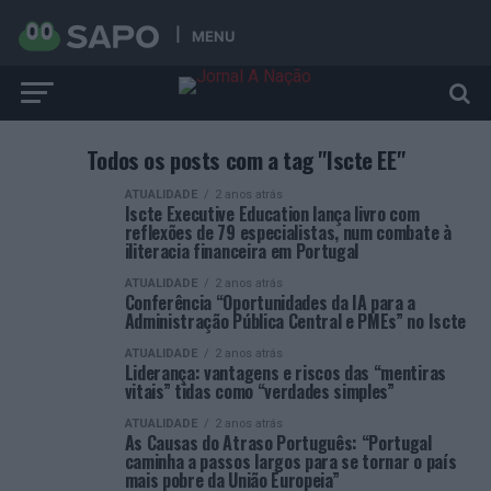
MENU
Todos os posts com a tag "Iscte EE"
ATUALIDADE
2 anos atrás
Iscte Executive Education lança livro com
reflexões de 79 especialistas, num combate à
iliteracia financeira em Portugal
ATUALIDADE
2 anos atrás
Conferência “Oportunidades da IA para a
Administração Pública Central e PMEs” no Iscte
ATUALIDADE
2 anos atrás
Liderança: vantagens e riscos das “mentiras
vitais” tidas como “verdades simples”
ATUALIDADE
2 anos atrás
As Causas do Atraso Português: “Portugal
caminha a passos largos para se tornar o país
mais pobre da União Europeia”