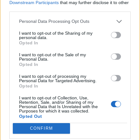
Downstream Participants
that may further disclose it to other
third parties.
Personal Data Processing Opt Outs
I want to opt-out of the Sharing of my
ARTIGOS RECENTES
personal data.
Opted In
Covilhã: Especialista aponta investimento estrangeiro e
I want to opt-out of the Sale of my
valorização imobiliária como motores do crescimento da
Personal Data.
Beira Interior
Opted In
I want to opt-out of processing my
Rio de Janeiro: Governo do Estado propõe parceria com a
Personal Data for Targeted Advertising.
FUNCEX para “reforçar inteligência sobre comércio
Opted In
exterior”
I want to opt-out of Collection, Use,
Retention, Sale, and/or Sharing of my
Esposende acolhe festival de kitesurf
Personal Data that Is Unrelated with the
Purposes for which it was collected.
Opted Out
Cinco projetos de Cascais finalistas em iniciativa europeia
CONFIRM
EMEC celebra a conclusão de mais um Curso de