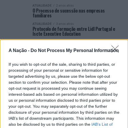
ATUALIDADE
2 anos atrás
O Processo de sucessão nas empresas
familiares
ATUALIDADE
3 anos atrás
Protocolo de formação entre Lidl Portugal e
Iscte Executive Education
ATUALIDADE
3 anos atrás
Internacionalização explicada por cinco
A Nação -
Do Not Process My Personal Information
enólogos nacionais
ATUALIDADE
3 anos atrás
If you wish to opt-out of the sale, sharing to third parties, or
Placebrand e Place Marketing: A nova pós-
graduação do Iscte Executive Education
processing of your personal or sensitive information for
targeted advertising by us, please use the below opt-out
ATUALIDADE
3 anos atrás
section to confirm your selection. Please note that after your
Executive MBA do Iscte Executive Education em
34º lugar na Europa e no Top 100 do mundo
opt-out request is processed you may continue seeing
interest-based ads based on personal information utilized by
ATUALIDADE
3 anos atrás
us or personal information disclosed to third parties prior to
“88 Vozes sobre Inteligência Artificial”: um livro
Iscte Executive Education, nas livrarias a 10 de
your opt-out. You may separately opt-out of the further
outubro
disclosure of your personal information by third parties on the
IAB’s list of downstream participants. This information may
also be disclosed by us to third parties on the
IAB’s List of
VER MAIS