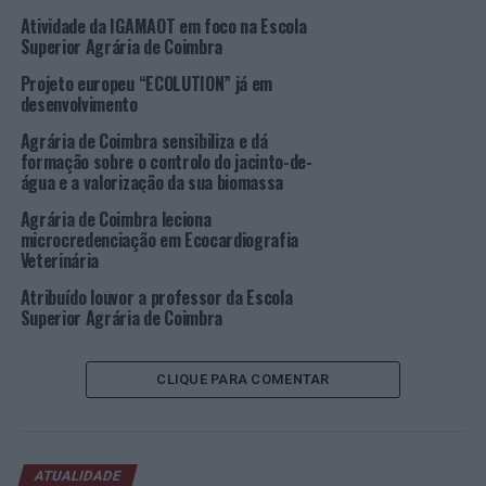
PEDRO FÉLIX
Atividade da IGAMAOT em foco na Escola
Superior Agrária de Coimbra
PRÓXIMO
Anadia: Município promove “Encontro com a Educação”
Projeto europeu “ECOLUTION” já em
desenvolvimento
NÃO PERCA
Funchal: Homem de 32 anos detido por furto em
Agrária de Coimbra sensibiliza e dá
estabelecimento comercial
formação sobre o controlo do jacinto-de-
água e a valorização da sua biomassa
Agrária de Coimbra leciona
microcredenciação em Ecocardiografia
Veterinária
Atribuído louvor a professor da Escola
Superior Agrária de Coimbra
CLIQUE PARA COMENTAR
ATUALIDADE