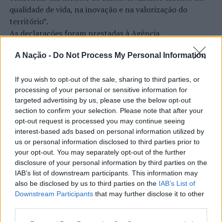
qualidade de vida, na inovação e na valorização do
território”.
As declarações foram prestadas à Agência
Incomparáveis no âmbito de mais uma edição da Feira de
A Nação -
Do Not Process My Personal Information
São Tiago, que decorreu entre os dias 16 e 26 de julho,
na Covilhã, sendo considerada um dos mais antigos
certames populares de Portugal. Com origens medievais
If you wish to opt-out of the sale, sharing to third parties, or
processing of your personal or sensitive information for
e realizada anualmente na “Cidade Neve”, a feira conjuga
targeted advertising by us, please use the below opt-out
CONTINUAR A LER
tradição, atividade económica, comércio, gastronomia,
section to confirm your selection. Please note that after your
animação cultural e divulgação empresarial,
opt-out request is processed you may continue seeing
constituindo um dos principais momentos de promoção
interest-based ads based on personal information utilized by
do município e da Beira Interior.
us or personal information disclosed to third parties prior to
ATUALIDADE
your opt-out. You may separately opt-out of the further
Rio de Janeiro: Governo do Estado
Para António Carlos, o crescimento alcançado ao longo
disclosure of your personal information by third parties on the
propõe parceria com a FUNCEX para
dos últimos anos representa o cumprimento dos
IAB’s list of downstream participants. This information may
also be disclosed by us to third parties on the
IAB’s List of
objetivos que traçou quando iniciou o seu percurso no
“reforçar inteligência sobre
Downstream Participants
that may further disclose it to other
setor imobiliário. O empresário considera que o
comércio exterior”
third parties.
reconhecimento conquistado resulta da proximidade
com a comunidade e da capacidade de apoiar não apenas