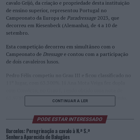
cavalo Grijó, da criação e propriedade desta instituição
de ensino superior, representou Portugal no
Campeonato da Europa de
Paradressage
2023, que
decorreu em Riesenbeck (Alemanha), de 4 a 10 de
setembro.
Esta competição decorreu em simultâneo com o
Campeonato de
Dressage
e contou com a participação
de dois cavaleiros lusos.
Pedro Félix competiu no Grau III e ficou classificado no
11º lugar, com 63.300%. Já Ana Mota Veiga fez dupla
com Convicto, no Grau I, tendo obtido uma nota de
65.978%, que lhe valeu o 12º lugar no Grande Prémio.
CONTINUAR A LER
Foto: DR.
PODE ESTAR INTERESSADO
TÓPICOS RELACIONADOS:
ANA MOTA VEIGA
DESTAQUE
Barcelos: Peregrinação a cavalo à N.ª S.ª
ESCOLA SUPERIOR AGRÁRIA
HIPISMO
Senhora Aparecida de Balugães
INSTITUTO POLITÉCNICO DE COIMBRA
PARADRESSAGE