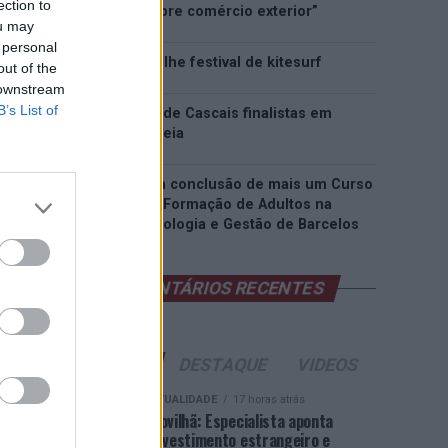
ection to
inteligência sobre comércio exterior”
ou may
 personal
Esposende acolhe festival de kitesurf
out of the
 downstream
B’s List of
Cinco projetos de Cascais finalistas em
iniciativa europeia
EMEC celebra a conclusão de mais um Curso
de Educação e Formação de Adultos na
Escola de Tecnologia e Gestão de Barcelos
COMENTÁRIOS RECENTES
ÚLTIMAS
DESTAQUE
VIDEOS
ATUALIDADE
17 horas atrás
Covilhã: Especialista aponta
investimento estrangeiro e