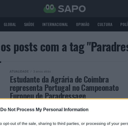
GLOBAL
SAÚDE
INTERNACIONAL
OPINIÃO
CULTURA
POLÍ
 os posts com a tag "Paradre
ATUALIDADE
3 anos atrás
Estudante da Agrária de Coimbra
representa Portugal no Campeonato
Europeu de Paradressage
O estudante da Escola Superior Agrária do
-
Do Not Process My Personal Information
Politécnico de Coimbra (ESAC-IPC), Pedro Félix,
juntamente com o cavalo Grijó, da criação e
to opt-out of the sale, sharing to third parties, or processing of your per
propriedade desta instituição de ensino...