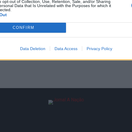
o opt-out of Collection, Use, Retention, Sale, and/or Sharing
ersonal Data that Is Unrelated with the Purposes for which it
lected.
Out
CONFIRM
Data Deletion
Data Access
Privacy Policy