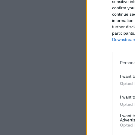
sensitive in
confirm you
continue se
information 
further disc
participants
Downstream 
Persona
I want t
Opted 
I want t
Opted 
I want 
Advertis
Opted 