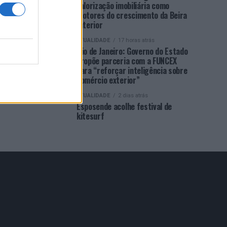
valorização imobiliária como
motores do crescimento da Beira
Interior
ATUALIDADE
17 horas atrás
Rio de Janeiro: Governo do Estado
propõe parceria com a FUNCEX
para “reforçar inteligência sobre
comércio exterior”
ATUALIDADE
2 dias atrás
Esposende acolhe festival de
kitesurf