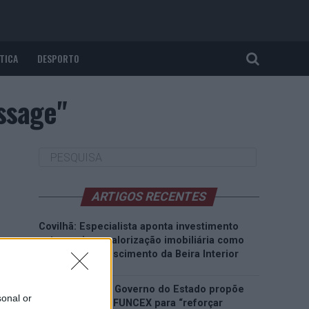
TICA
DESPORTO
ssage"
ARTIGOS RECENTES
Covilhã: Especialista aponta investimento
estrangeiro e valorização imobiliária como
motores do crescimento da Beira Interior
Rio de Janeiro: Governo do Estado propõe
sonal or
parceria com a FUNCEX para “reforçar