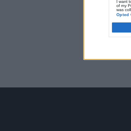
I want t
of my P
was col
Opted 