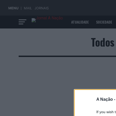
MENU
MAIL
JORNAIS
ATUALIDADE
SOCIEDADE
ECONOMIA
Todos
A Nação 
If you wish 