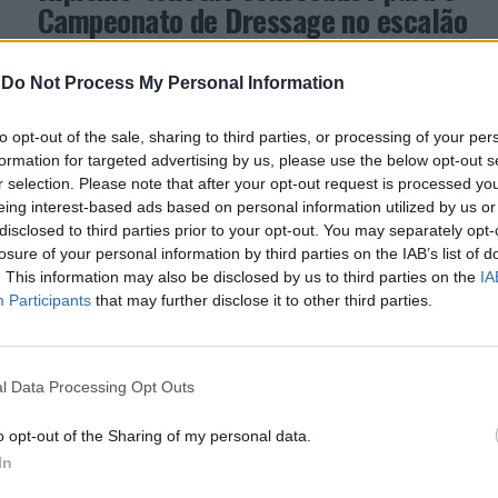
Campeonato de Dressage no escalão
Children
-
Do Not Process My Personal Information
Campeonato Europeu vai ter lugar em Budapeste,
na Hungria
to opt-out of the sale, sharing to third parties, or processing of your per
formation for targeted advertising by us, please use the below opt-out s
r selection. Please note that after your opt-out request is processed y
ATUALIDADE
4 anos atrás
eing interest-based ads based on personal information utilized by us or
Hipismo: Cavaleiros portugueses no
disclosed to third parties prior to your opt-out. You may separately opt-
CSIO Madrid
losure of your personal information by third parties on the IAB’s list of
. This information may also be disclosed by us to third parties on the
IA
Entre os dias 3 e 5 de junho, está a decorrer o CSIO
Participants
that may further disclose it to other third parties.
de Madrid, onde Portugal está representado pela
seleção nacional – Mandy Mendes Costa,...
l Data Processing Opt Outs
ATUALIDADE
4 anos atrás
o opt-out of the Sharing of my personal data.
Viana do Castelo: “Uma Aventura com
In
o Garrano” a 19 de junho com