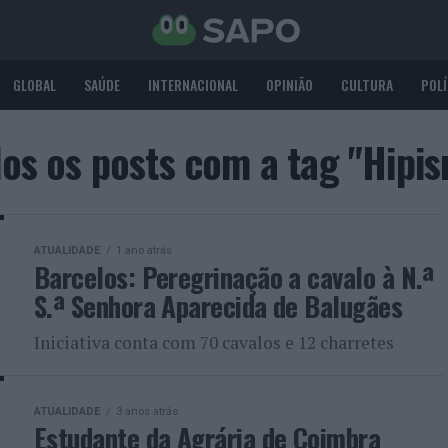
GLOBAL
SAÚDE
INTERNACIONAL
OPINIÃO
CULTURA
POLÍ
os os posts com a tag "Hipi
ATUALIDADE
1 ano atrás
Barcelos: Peregrinação a cavalo à N.ª
S.ª Senhora Aparecida de Balugães
Iniciativa conta com 70 cavalos e 12 charretes
ATUALIDADE
3 anos atrás
Estudante da Agrária de Coimbra