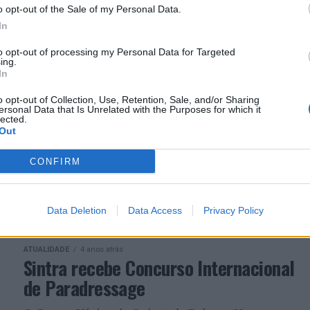
atividades para crianças e jovens
o opt-out of the Sale of my Personal Data.
In
No dia 19 de junho, domingo, a Câmara Municipal
to opt-out of processing my Personal Data for Targeted
de Viana do Castelo vai promover a atividade “Uma
ing.
Aventura com o Garrano”, destinada a crianças e
In
jovens...
o opt-out of Collection, Use, Retention, Sale, and/or Sharing
ersonal Data that Is Unrelated with the Purposes for which it
lected.
Out
ATUALIDADE
4 anos atrás
Corridas de Passo Travado com um
CONFIRM
prémio global de 1500 euros
Grandiosa Feira de Santa Cruz
Data Deletion
Data Access
Privacy Policy
ATUALIDADE
4 anos atrás
Sintra recebe Concurso Internacional
de Paradressage