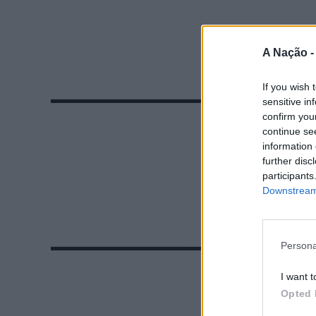
A Nação 
If you wish 
sensitive in
confirm you
continue se
information 
further disc
participants
Downstream 
Persona
I want t
Opted 