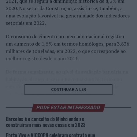
2021, que se seguiu à diminuição histórica de 8,3% em
2020. No setor da Construção, assistiu-se, também, a
uma evolução favorável na generalidade dos indicadores
setoriais em 2022.
O consumo de cimento no mercado nacional registou
um aumento de 1,5% em termos homólogos, para 3.836
milhares de toneladas, em 2022, o que corresponde ao
melhor registo desde o ano 2011.
De forma semelhante, ao nível da avaliação bancária na
habitação alcançou-se um novo máximo histórico no
mês de dezembro de 2022, com uma valorização de
CONTINUAR A LER
13,5% face a igual mês do ano anterior.
No que concerne ao licenciamento pelas Câmaras
PODE ESTAR INTERESSADO
Municipais, o qual constitui um indicador da atividade
Barcelos é o concelho do Minho onde se
futura no segmento de construção de edifícios, e de
construíram mais novas casas em 2023
acordo com a informação disponível até ao final do mês
Porto Vivo e AICCOPN celebram contrato que
de novembro de 2022, constata-se que, apesar de um