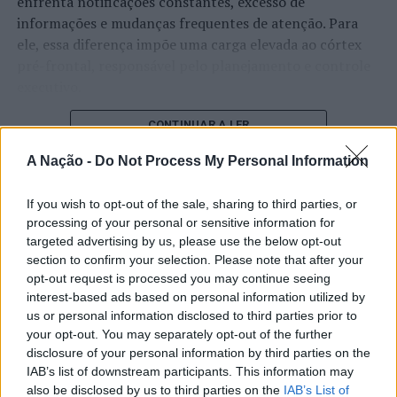
enfrenta notificações constantes, excesso de
informações e mudanças frequentes de atenção. Para
ele, essa diferença impõe uma carga elevada ao córtex
pré-frontal, responsável pelo planejamento e controle
executivo.
O pesquisador afirma que plataformas digitais também
CONTINUAR A LER
estimulam continuamente o sistema de recompensa do
A Nação -
Do Not Process My Personal Information
cérebro, favorecendo a fadiga mental, a dificuldade de
manter a atenção e a procrastinação. Na sua visão,
If you wish to opt-out of the sale, sharing to third parties, or
ATUALIDADE
tarefas inacabadas permanecem ativas na memória e
processing of your personal or sensitive information for
“Millennium Estoril Open 2026”
aumentam a sensação de sobrecarga, enquanto o stress
targeted advertising by us, please use the below opt-out
prolongado pode elevar os níveis de cortisol e
regressou ao circuito ATP com
section to confirm your selection. Please note that after your
prejudicar o desempenho cognitivo.
opt-out request is processed you may continue seeing
vitória do francês Luca Van Assche
interest-based ads based on personal information utilized by
Fabiano de Abreu Agrela Rodrigues ressalta que não há
us or personal information disclosed to third parties prior to
Publicado
1 dia atrás
on
07/08/2026
evidências de que o ambiente digital provoque mudanças
your opt-out. You may separately opt-out of the further
Por
Ígor Lopes
disclosure of your personal information by third parties on the
genéticas na espécie humana. A adaptação observada,
IAB’s list of downstream participants. This information may
afirma, ocorre por meio da neuroplasticidade, processo
also be disclosed by us to third parties on the
IAB’s List of