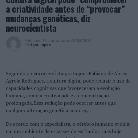
a criatividade antes de “provocar”
públicas objeto de celebração e registo no Portal Base,
observa-se uma redução de 28,8%, em termos de
mudanças genéticas, diz
variação homóloga temporalmente comparável.
neurocientista
Foto: DR.
Publicado
2 horas atrás
on
08/08/2026
Por
Ígor Lopes
TÓPICOS RELACIONADOS:
AICCOPN
CONSTRUÇÃO
DESTAQUE
INE
PRÓXIMO
Segundo o neurocientista português Fabiano de Abreu
Workshop de Artes Documentais em Castro Marim
Agrela Rodrigues, a cultura digital pode reduzir o uso de
NÃO PERCA
capacidades cognitivas que favoreceram a evolução
Braga com evento de Carnaval no Mercado Municipal
humana, como a criatividade e a concentração
prolongada. Essa redução pode ocorrer antes que
qualquer alteração genética aconteça.
De acordo com o especialista, o cérebro humano evoluiu
em um ambiente de escassez de estímulos, mas hoje