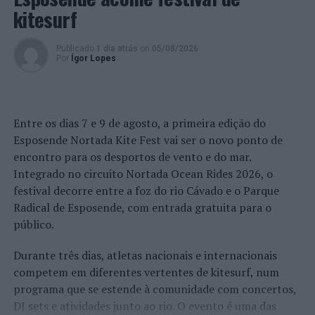
a educação de crianças e jovens refugiados
kitesurf
NÃO PERCA
Rally ACP Clássicos espalha charme com 85 equipas
Publicado
1 dia atrás
on
05/08/2026
Por
Ígor Lopes
Entre os dias 7 e 9 de agosto, a primeira edição do
Esposende Nortada Kite Fest vai ser o novo ponto de
encontro para os desportos de vento e do mar.
Integrado no circuito Nortada Ocean Rides 2026, o
festival decorre entre a foz do rio Cávado e o Parque
Radical de Esposende, com entrada gratuita para o
público.
Durante três dias, atletas nacionais e internacionais
competem em diferentes vertentes de kitesurf, num
programa que se estende à comunidade com concertos,
DJ sets e atividades junto ao rio. O evento é uma das