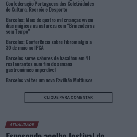
Confederação Portuguesa das Coletividades
de Cultura, Recreio e Desporto
Vencedora
Barcelos: Mais de quatro mil crianças vivem
dias mágicos na natureza com “Brincadeiras
do Prémio
sem Tempo”
do Público
(Foto:
Barcelos: Conferência sobre Fibromialgia a
30 de maio no IPCA
CMB)
“Esta iniciativa tem como objetivo consciencializar e
Barcelos serve sabores de bacalhau em 41
sensibilizar a população para a defesa e valorização do
restaurantes num fim de semana
património natural do concelho e promover o ambiente,
gastronómico imperdível
divulgando a sua fauna, flora, paisagens únicas e lugares
Barcelos vai ter um novo Pavilhão Multiusos
desconhecidos”, afirma o Município.
Fotos: CMB.
CLIQUE PARA COMENTAR
TÓPICOS RELACIONADOS:
AMBIENTE
BARCELOS
CONCURSO
DESTAQUE
FOTOGRAFIA
ATUALIDADE
PRÓXIMO
Esposende acolhe festival de
Portugal com ACNUR procura unir esforços para apoiar