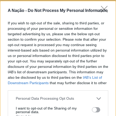
etapas do Nortada Ocean Rides, circuito que em 2026
passa também por Sines, Peniche, Viana do Castelo, Vila
A Nação -
Do Not Process My Personal Information
Nova de Milfontes e Ericeira.
CONTINUAR A LER
If you wish to opt-out of the sale, sharing to third parties, or
A iniciativa pretende aproximar a prática dos desportos
processing of your personal or sensitive information for
de vento das comunidades costeiras, promovendo o
targeted advertising by us, please use the below opt-out
território através do mar e das suas condições naturais.
section to confirm your selection. Please note that after your
ATUALIDADE
Nas palavras de Pedro Mota, De todas as etapas do
opt-out request is processed you may continue seeing
Cinco projetos de Cascais finalistas
interest-based ads based on personal information utilized by
Nortada Ocean Rides, este evento é o que mais precisa
us or personal information disclosed to third parties prior to
da “nortada” como apoio, porque sem vento não há
em iniciativa europeia
your opt-out. You may separately opt-out of the further
kitesurf.
disclosure of your personal information by third parties on the
Publicado
1 dia atrás
on
05/08/2026
IAB’s list of downstream participants. This information may
A presença da Nortada vai mais uma vez, alem da
Por
Ígor Lopes
also be disclosed by us to third parties on the
IAB’s List of
competição. O que queremos é fazer parte deste
Downstream Participants
that may further disclose it to other
movimento que promove o encontro entre atletas,
third parties.
visitantes e a comunidade local. Que a marca Nortada
Vencedores serão anunciados no “Innovation in Politics
Personal Data Processing Opt Outs
esteja presente de uma forma natural e quase obvia,
Awards,” a 30 de outubro de 2026, no Centro de
valorizando o património natural e a relação de
I want to opt-out of the Sharing of my
Congressos do Estoril.
personal data.
Esposende com o vento e o mar, refere o CEO da