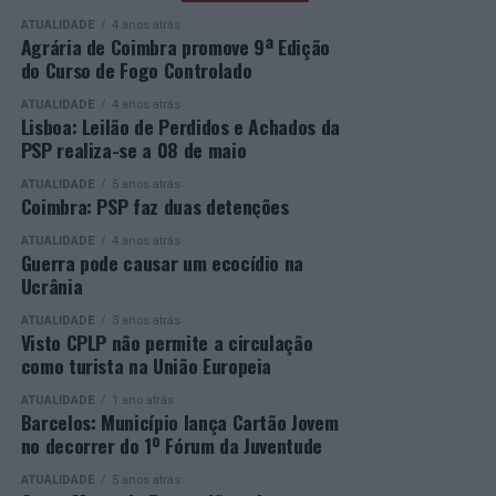
Entrega dos Prémios, durante a qual serão anunciados
oportunidade a quem pretende concluir o ensino
ATUALIDADE
4 anos atrás
os vencedores de cada categoria, estando prevista a
secundário e reforçar as suas competências pessoais e
Agrária de Coimbra promove 9ª Edição
do Curso de Fogo Controlado
presença de mais de 500 participantes.
profissionais.
ATUALIDADE
4 anos atrás
Mais informações em:
Durante a cerimónia foi ainda reconhecido o trabalho
Lisboa: Leilão de Perdidos e Achados da
https://awards.innovationinpolitics.eu/
desenvolvido por toda a equipa de formadores e
PSP realiza-se a 08 de maio
colaboradores da ETG, cujo empenho foi determinante
ATUALIDADE
5 anos atrás
para o sucesso desta edição do Curso EFA.
Coimbra: PSP faz duas detenções
ATUALIDADE
4 anos atrás
A Escola de Tecnologia e Gestão de Barcelos continua a
Guerra pode causar um ecocídio na
afirmar-se como uma referência na formação
Ucrânia
profissional e na qualificação de adultos, contribuindo
ATUALIDADE
3 anos atrás
para o desenvolvimento de competências, o aumento da
Visto CPLP não permite a circulação
empregabilidade e a valorização do capital humano do
como turista na União Europeia
concelho e da região.
ATUALIDADE
1 ano atrás
Barcelos: Município lança Cartão Jovem
A Empresa Municipal de Educação e Cultura de Barcelos
no decorrer do 1º Fórum da Juventude
felicita todos os diplomados por esta importante
conquista, desejando-lhes os maiores sucessos pessoais,
ATUALIDADE
5 anos atrás