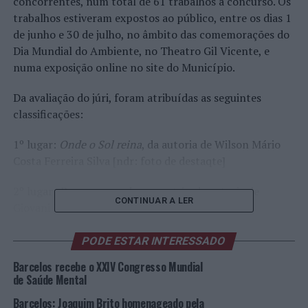
concorrentes, num total de 61 trabalhos a concurso. Os
trabalhos estiveram expostos ao público, entre os dias 1
de junho e 30 de julho, no âmbito das comemorações do
Dia Mundial do Ambiente, no Theatro Gil Vicente, e
numa exposição online no site do Município.
Da avaliação do júri, foram atribuídas as seguintes
classificações:
1º lugar:
Onde o Sol reina
, da autoria de Wilson Mário
Costa Ferreira Silva [ndr: foto de destaqte]
2º lugar:
Por menores da geometria,
da autoria de
CONTINUAR A LER
Giovani Fernandes Oliveira
3.º lugar:
Magia no açude
, da autoria de Marco António
PODE ESTAR INTERESSADO
Portela Alves
Barcelos recebe o XXIV Congresso Mundial
de Saúde Mental
Prémio do público (
online
) –
Paz,
da autoria de Aydana
Sarmiento.
Barcelos: Joaquim Brito homenageado pela