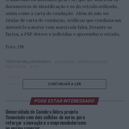
documentos de identificação e os do veículo utilizado,
assim como a carta de condução. Além de não ser
titular de carta de condução, verificou que conduzia um
motociclo a motor com matrícula falsa. Perante os
factos, a PSP deteve o indivíduo e apreendeu o veículo.
Foto: DR.
TÓPICOS RELACIONADOS:
COIMBRA
CRIMINALIDADE
DESTAQUE
PSP
PRÓXIMO
Município de Barcelos promove férias de verão para
CONTINUAR A LER
alunos do concelho
NÃO PERCA
PODE ESTAR INTERESSADO
Autarquia de Sintra investe na requalificação de
equipamentos desportivos
Universidade de Coimbra lidera projeto
financiado com dois milhões de euros para
reforçar a inovação e o empreendedorismo
no ensino superior