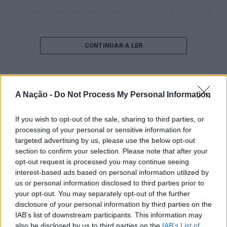
O torneio arrancou com a fase de qualificação, nos dias
18 e 19 de julho, reunindo dezenas de atletas em busca
de um lugar no quadro principal. A cerimónia de
CONTINUAR A LER
abertura contou com a presença do presidente da
Câmara Municipal de Cascais, Nuno Piteira Lopes,
acompanhado pelo executivo municipal, assinalando o
início de uma competição que voltou a colocar o
ATUALIDADE
A Nação -
Do Not Process My Personal Information
concelho no centro do calendário internacional do
Castelo Branco: “Bienal
ténis.
Internacional de Artes e Ofícios”
If you wish to opt-out of the sale, sharing to third parties, or
Apesar das desistências de última hora de jogadores
processing of your personal or sensitive information for
promete afirmar artesanato,
targeted advertising by us, please use the below opt-out
como Casper Ruud (Noruega), Alejandro Davidovich
património e inovação como
section to confirm your selection. Please note that after your
Fokina (Espanha) e Matteo Arnaldi (Itália), a prova
opt-out request is processed you may continue seeing
“motores de desenvolvimento
apresentou um quadro competitivo de elevado nível,
interest-based ads based on personal information utilized by
liderado pelo russo Andrey Rublev, primeiro cabeça de
económico e cultural” do município
us or personal information disclosed to third parties prior to
série, pelo italiano Luciano Darderi, pelo chileno
your opt-out. You may separately opt-out of the further
português
Alejandro Tabilo e pelo belga Alexander Blockx.
disclosure of your personal information by third parties on the
Um dos momentos mais aguardados da semana foi
IAB’s list of downstream participants. This information may
Publicado
7 horas atrás
on
07/08/2026
also be disclosed by us to third parties on the
IAB’s List of