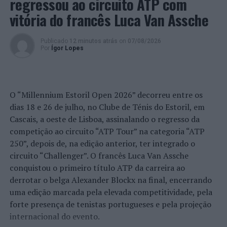
regressou ao circuito ATP com
vitória do francês Luca Van Assche
Publicado
12 minutos atrás
on
07/08/2026
Por
Ígor Lopes
O “Millennium Estoril Open 2026” decorreu entre os
dias 18 e 26 de julho, no Clube de Ténis do Estoril, em
Cascais, a oeste de Lisboa, assinalando o regresso da
competição ao circuito “ATP Tour” na categoria “ATP
250”, depois de, na edição anterior, ter integrado o
circuito “Challenger”. O francês Luca Van Assche
conquistou o primeiro título ATP da carreira ao
derrotar o belga Alexander Blockx na final, encerrando
uma edição marcada pela elevada competitividade, pela
forte presença de tenistas portugueses e pela projeção
internacional do evento.