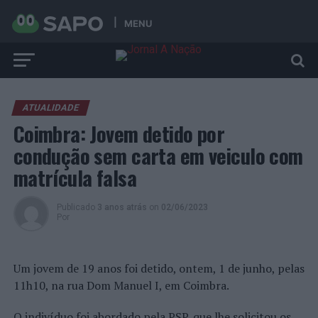
MENU
ATUALIDADE
Coimbra: Jovem detido por
condução sem carta em veiculo com
matrícula falsa
Publicado
3 anos atrás
on
02/06/2023
Por
Um jovem de 19 anos foi detido, ontem, 1 de junho, pelas
11h10, na rua Dom Manuel I, em Coimbra.
O indivíduo foi abordado pela PSP, que lhe solicitou os