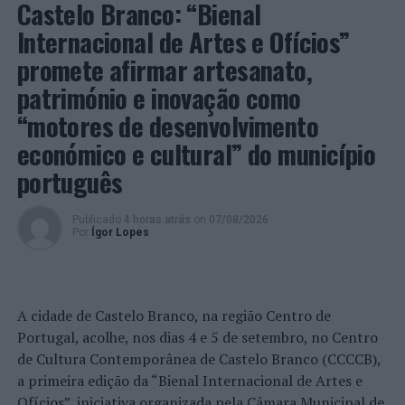
Castelo Branco: “Bienal
ecológica do município.
Internacional de Artes e Ofícios”
Foto: CMS.
promete afirmar artesanato,
património e inovação como
TÓPICOS RELACIONADOS:
BASÍLIO HORTA
DESTAQUE
“motores de desenvolvimento
OBRAS
SINTRA
económico e cultural” do município
PRÓXIMO
Coimbra: Jovem detido por condução sem carta em
português
veiculo com matrícula falsa
Publicado
4 horas atrás
on
07/08/2026
NÃO PERCA
Por
Ígor Lopes
Sintra continua a investir na recuperação de escolas
A cidade de Castelo Branco, na região Centro de
Portugal, acolhe, nos dias 4 e 5 de setembro, no Centro
de Cultura Contemporânea de Castelo Branco (CCCCB),
a primeira edição da “Bienal Internacional de Artes e
Ofícios”, iniciativa organizada pela Câmara Municipal de