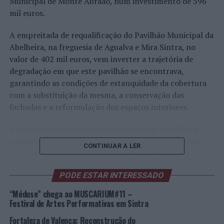
Municipal de Monte Abraão, num investimento de 596
mil euros.
A empreitada de requalificação do Pavilhão Municipal da
Abelheira, na freguesia de Agualva e Mira Sintra, no
valor de 402 mil euros, vem inverter a trajetória de
degradação em que este pavilhão se encontrava,
garantindo as condições de estanquidade da cobertura
com a substituição da mesma, a conservação das
fachadas e a reformulação dos espaços interiores.
A intervenção contempla a ampliação do pavilhão, a
substituição da totalidade da cobertura e consequente
CONTINUAR A LER
drenagem pluvial, a reformulação das instalações
sanitárias e dos três balneários, a criação de novos
PODE ESTAR INTERESSADO
espaços, a reabilitação da zona do polidesportivo, com
criação de bancadas, bem como do espaço exterior,
“Méduse” chega ao MUSCARIUM#11 –
garantindo a acessibilidade a pessoas de mobilidade
Festival de Artes Performativas em Sintra
reduzida.
Fortaleza de Valença: Reconstrução do