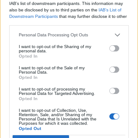
motores do crescimento da Beira
IAB’s list of downstream participants. This information may
públicas, inovação, empreendedorismo,
also be disclosed by us to third parties on the
IAB’s List of
Interior
internacionalização, cooperação entre territórios,
Downstream Participants
that may further disclose it to other
preservação dos saberes tradicionais, renovação
third parties.
geracional e o papel das artes e dos ofícios enquanto
Publicado
21 horas atrás
on
06/08/2026
Por
Ígor Lopes
Personal Data Processing Opt Outs
“instrumentos de desenvolvimento económico,
turístico e cultural”.
I want to opt-out of the Sharing of my
personal data.
Opted In
Além dos debates e conferências, a programação
O consultor imobiliário português, António Carlos,
integrará visitas ao Museu dos Têxteis, ao Centro de
I want to opt-out of the Sale of my
defende que a Beira Interior, localizada na Região
Interpretação do Bordado de Castelo Branco, a
Personal Data.
Centro de Portugal, atravessa um período de “forte
Opted In
exposição “O Mundo Bordado à Mão” e iniciativas de
crescimento económico e imobiliário”, sustentando que
demonstração artesanal ao vivo.
I want to opt-out of processing my
a região reúne atualmente “condições para atrair novos
Personal Data for Targeted Advertising.
investidores nacionais e estrangeiros, fixar população e
Opted In
Uma Bienal que “consolida a estratégia de
consolidar um modelo de desenvolvimento assente na
crescimento internacional” de Castelo Branco
I want to opt-out of Collection, Use,
qualidade de vida, na inovação e na valorização do
Retention, Sale, and/or Sharing of my
Personal Data that Is Unrelated with the
Em entrevista exclusiva à Agência Incomparáveis, Sónia
território”.
Purposes for which it was collected.
Abreu, chefe da Divisão de Museus e Cultura da Câmara
As declarações foram prestadas à Agência
Opted Out
Municipal de Castelo Branco, considera que a Bienal
Incomparáveis no âmbito de mais uma edição da Feira de