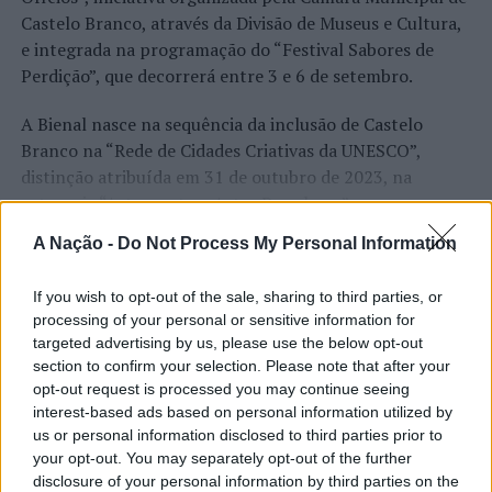
Castelo Branco, através da Divisão de Museus e Cultura,
e integrada na programação do “Festival Sabores de
Perdição”, que decorrerá entre 3 e 6 de setembro.
A Bienal nasce na sequência da inclusão de Castelo
Branco na “Rede de Cidades Criativas da UNESCO”,
distinção atribuída em 31 de outubro de 2023, na
categoria “Artesanato e Artes Populares”,
reconhecimento internacional alcançado graças ao
A Nação -
Do Not Process My Personal Information
“valor patrimonial, artístico e identitário” do “Bordado
CONTINUAR A LER
de Castelo Branco”, uma das manifestações mais
If you wish to opt-out of the sale, sharing to third parties, or
emblemáticas da cultura portuguesa e elemento central
processing of your personal or sensitive information for
da identidade albicastrense.
targeted advertising by us, please use the below opt-out
section to confirm your selection. Please note that after your
ATUALIDADE
Ao longo de dois dias, especialistas nacionais e
opt-out request is processed you may continue seeing
Covilhã: Especialista aponta
internacionais, investigadores, artesãos, representantes
interest-based ads based on personal information utilized by
institucionais, organismos públicos, instituições de
investimento estrangeiro e
us or personal information disclosed to third parties prior to
your opt-out. You may separately opt-out of the further
ensino superior e cidades pertencentes à “Rede de
valorização imobiliária como
disclosure of your personal information by third parties on the
Cidades Criativas da UNESCO” discutirão políticas