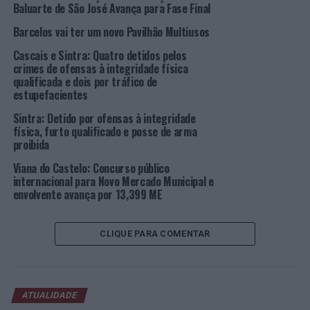
Baluarte de São José Avança para Fase Final
Para o presidente da autarquia de Sintra, Basílio Horta,
Barcelos vai ter um novo Pavilhão Multiusos
de visita ao local esta quinta-feira, “este investimento
vai ao encontro das nossas prioridades. Queremos que a
Cascais e Sintra: Quatro detidos pelos
prática desportiva seja um veículo o bem-estar e para o
crimes de ofensas à integridade física
qualificada e dois por tráfico de
desenvolvimento do concelho”.
estupefacientes
Já a empreitada de transição energética do Complexo
Sintra: Detido por ofensas à integridade
Desportivo Municipal de Monte Abraão, no valor de 194
física, furto qualificado e posse de arma
proibida
mil euros, contempla a instalação de caldeira de
biomassa e respetiva infraestrutura, para aquecimento
Viana do Castelo: Concurso público
da água da piscina, promovendo a transição energética
internacional para Novo Mercado Municipal e
envolvente avança por 13,399 ME
dos combustíveis fosseis (gás natural) para uma energia
de carbono nulo, indo ao encontro da ideia de uma
economia circular e da valorização dos resíduos
CLIQUE PARA COMENTAR
endógenos.
A intervenção tem por objetivo reduzir as emissões de
carbono e promover a independência energética,
ATUALIDADE
contribuindo assim para a diminuição da pegada