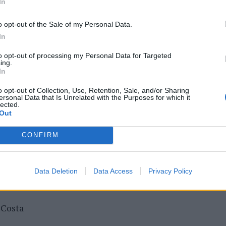
In
o opt-out of the Sale of my Personal Data.
In
a do Douro (15 outubro)
to opt-out of processing my Personal Data for Targeted
ing.
In
ha e Degustação com
Chef
Renato Cunha
o opt-out of Collection, Use, Retention, Sale, and/or Sharing
ersonal Data that Is Unrelated with the Purposes for which it
lected.
o
Out
 Alfândega da Fé (22 outubro)
CONFIRM
Data Deletion
Data Access
Privacy Policy
ha e Degustação com António Vieira
 Costa