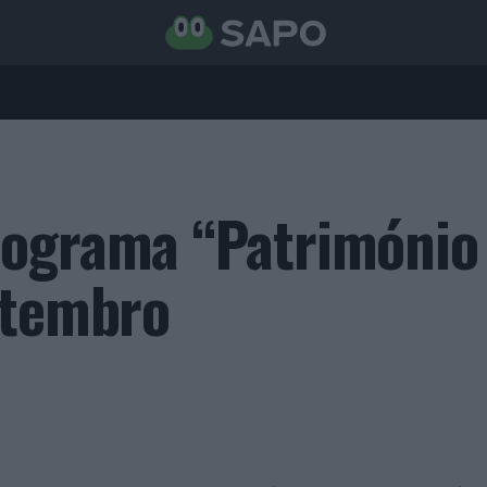
rograma “Património
etembro