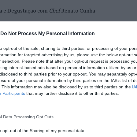
ha e Degustação com
Chef
Renato Cunha
abral
-
Do Not Process My Personal Information
s – Tarouca (1 outubro)
to opt-out of the sale, sharing to third parties, or processing of your per
formation for targeted advertising by us, please use the below opt-out s
r selection. Please note that after your opt-out request is processed y
ha e Degustação com
Chef
Renato Cunha
eing interest-based ads based on personal information utilized by us or
disclosed to third parties prior to your opt-out. You may separately opt-
losure of your personal information by third parties on the IAB’s list of
o
. This information may also be disclosed by us to third parties on the
IA
Participants
that may further disclose it to other third parties.
(8 outubro)
l Data Processing Opt Outs
ha e Degustação com
Chefs
Lígia Santos e Margarida
o opt-out of the Sharing of my personal data.