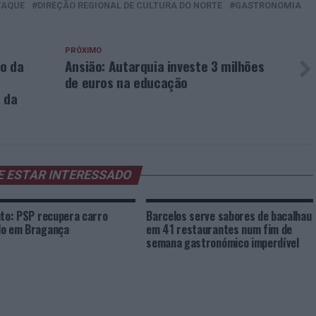
TAQUE
DIREÇÃO REGIONAL DE CULTURA DO NORTE
GASTRONOMIA
PRÓXIMO
o da
Ansião: Autarquia investe 3 milhões
o
de euros na educação
 da
E ESTAR INTERESSADO
nto: PSP recupera carro
Barcelos serve sabores de bacalhau
do em Bragança
em 41 restaurantes num fim de
semana gastronómico imperdível