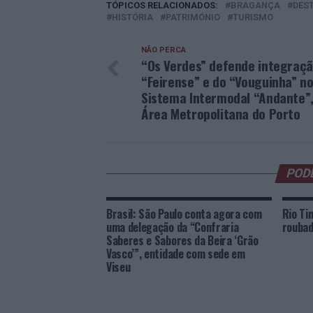
TÓPICOS RELACIONADOS:
BRAGANÇA
DES
HISTÓRIA
PATRIMÓNIO
TURISMO
NÃO PERCA
“Os Verdes” defende integraçã
“Feirense” e do “Vouguinha” n
Sistema Intermodal “Andante”,
Área Metropolitana do Porto
POD
Brasil: São Paulo conta agora com
Rio Ti
uma delegação da “Confraria
rouba
Saberes e Sabores da Beira ‘Grão
Vasco’”, entidade com sede em
Viseu