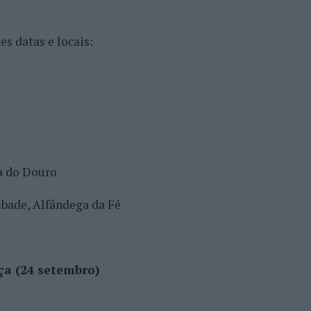
s datas e locais:
a do Douro
mbade, Alfândega da Fé
ça (24 setembro)