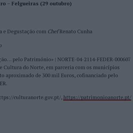
o – Felgueiras (29 outubro)
ha e Degustação com
Chef
Renato Cunha
o
lação… pelo Património» | NORTE-04-2114-FEDER-000607
e Cultura do Norte, em parceria com os municípios
to aproximado de 300 mil Euros, cofinanciado pelo
ER.
ttps://culturanorte.gov.pt/,
https://patrimonioanorte.pt/