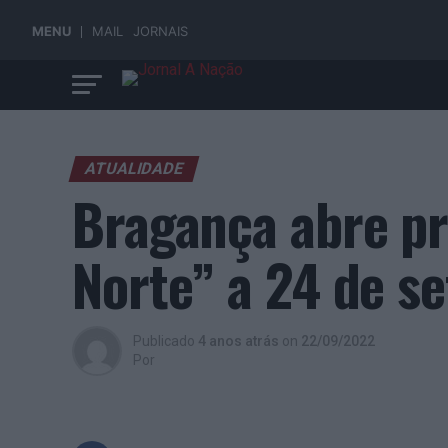
MENU
MAIL
JORNAIS
ATUALIDADE
Bragança abre p
Norte” a 24 de s
Publicado
4 anos atrás
on
22/09/2022
Por