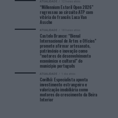
ATUALIDADE
12 horas atrás
“Millennium Estoril Open 2026”
regressou ao circuito ATP com
vitória do francês Luca Van
Assche
ATUALIDADE
18 horas atrás
Castelo Branco: “Bienal
Internacional de Artes e Ofícios”
promete afirmar artesanato,
património e inovação como
“motores de desenvolvimento
económico e cultural” do
município português
ATUALIDADE
1 dia atrás
Covilhã: Especialista aponta
investimento estrangeiro e
valorização imobiliária como
motores do crescimento da Beira
Interior