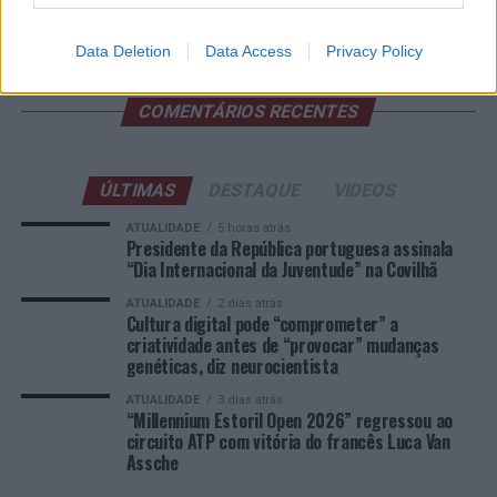
valorização imobiliária como motores do crescimento da
Beira Interior
Data Deletion
Data Access
Privacy Policy
COMENTÁRIOS RECENTES
ÚLTIMAS
DESTAQUE
VIDEOS
ATUALIDADE
5 horas atrás
Presidente da República portuguesa assinala
“Dia Internacional da Juventude” na Covilhã
ATUALIDADE
2 dias atrás
Cultura digital pode “comprometer” a
criatividade antes de “provocar” mudanças
genéticas, diz neurocientista
ATUALIDADE
3 dias atrás
“Millennium Estoril Open 2026” regressou ao
circuito ATP com vitória do francês Luca Van
Assche