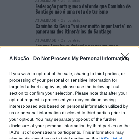
ATUALIDADE
2 anos atrás
Federação portuguesa defende que Caminho de
Santiago não é uma rota de turismo
ATUALIDADE
2 anos atrás
Caminho da Geira “vai ser muito importante” no
panorama dos itinerários de Santiago
ATUALIDADE
2 anos atrás
Espaço Jacobeus defende parcerias para
valorizar Caminho de Santiago
A Nação -
Do Not Process My Personal Information
ATUALIDADE
2 anos atrás
Santa Marta de Penaguião: Requalificação do
Albergue de Bertelo
If you wish to opt-out of the sale, sharing to third parties, or
processing of your personal or sensitive information for
ATUALIDADE
3 anos atrás
Caminho da Geira decisivo para Braga garantir
targeted advertising by us, please use the below opt-out
mil peregrinos de Santiago
section to confirm your selection. Please note that after your
opt-out request is processed you may continue seeing
ATUALIDADE
3 anos atrás
Valença: Caminho Português de Santiago
interest-based ads based on personal information utilized by
Central certificado
us or personal information disclosed to third parties prior to
your opt-out. You may separately opt-out of the further
VER MAIS
disclosure of your personal information by third parties on the
IAB’s list of downstream participants. This information may
also be disclosed by us to third parties on the
IAB’s List of