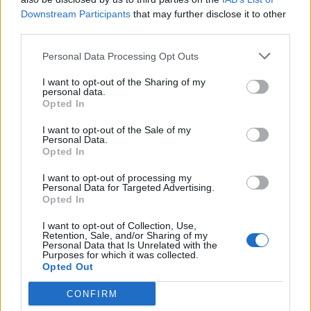
Downstream Participants
that may further disclose it to other
third parties.
Personal Data Processing Opt Outs
ARTIGOS RECENTES
I want to opt-out of the Sharing of my
Presidente da República portuguesa assinala “Dia
personal data.
Internacional da Juventude” na Covilhã
Opted In
I want to opt-out of the Sale of my
Cultura digital pode “comprometer” a criatividade antes
Personal Data.
de “provocar” mudanças genéticas, diz neurocientista
Opted In
I want to opt-out of processing my
“Millennium Estoril Open 2026” regressou ao circuito ATP
Personal Data for Targeted Advertising.
com vitória do francês Luca Van Assche
Opted In
I want to opt-out of Collection, Use,
Castelo Branco: “Bienal Internacional de Artes e Ofícios”
Retention, Sale, and/or Sharing of my
Personal Data that Is Unrelated with the
promete afirmar artesanato, património e inovação como
Purposes for which it was collected.
“motores de desenvolvimento económico e cultural” do
Opted Out
município português
CONFIRM
Covilhã: Especialista aponta investimento estrangeiro e