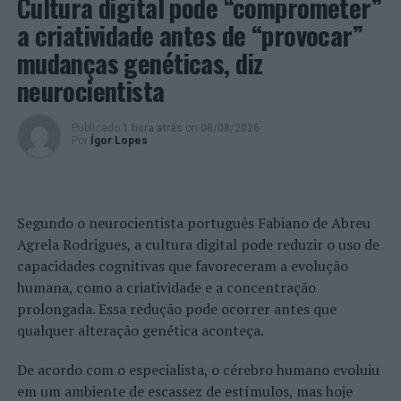
Cultura digital pode “comprometer”
Foto: CMVC.
a criatividade antes de “provocar”
mudanças genéticas, diz
TÓPICOS RELACIONADOS:
CCDRN
DESTAQUE
FÓRUM
neurocientista
LUÍS NOBRE
REGIONALIZAÇÃO
VIANA DO CASTELO
PRÓXIMO
Publicado
1 hora atrás
on
08/08/2026
Barcelos assinala Dia Internacional e promove Jornadas
Por
Ígor Lopes
do Voluntariado
NÃO PERCA
Investigação: Portugal é o primeiro país na Europa a
estudar os “Desertos de Notícias”
Segundo o neurocientista português Fabiano de Abreu
Agrela Rodrigues, a cultura digital pode reduzir o uso de
capacidades cognitivas que favoreceram a evolução
humana, como a criatividade e a concentração
prolongada. Essa redução pode ocorrer antes que
qualquer alteração genética aconteça.
De acordo com o especialista, o cérebro humano evoluiu
em um ambiente de escassez de estímulos, mas hoje