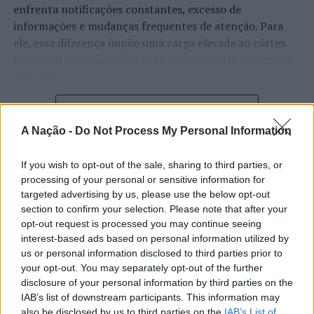
enfrenta notificações constantes, excesso de
informações e mudanças frequentes de atenção. Para
ele, essa diferença impõe uma carga elevada ao córtex
pré-frontal, responsável pelo planejamento e controle
executivo.
O pesquisador afirma que plataformas digitais também
CONTINUAR A LER
estimulam continuamente o sistema de recompensa do
A Nação -
Do Not Process My Personal Information
cérebro, favorecendo a fadiga mental, a dificuldade de
manter a atenção e a procrastinação. Na sua visão,
If you wish to opt-out of the sale, sharing to third parties, or
ATUALIDADE
tarefas inacabadas permanecem ativas na memória e
processing of your personal or sensitive information for
“Millennium Estoril Open 2026”
aumentam a sensação de sobrecarga, enquanto o stress
targeted advertising by us, please use the below opt-out
prolongado pode elevar os níveis de cortisol e
regressou ao circuito ATP com
section to confirm your selection. Please note that after your
prejudicar o desempenho cognitivo.
opt-out request is processed you may continue seeing
vitória do francês Luca Van Assche
interest-based ads based on personal information utilized by
us or personal information disclosed to third parties prior to
Fabiano de Abreu Agrela Rodrigues ressalta que não há
your opt-out. You may separately opt-out of the further
Publicado
1 dia atrás
on
07/08/2026
evidências de que o ambiente digital provoque mudanças
Por
Ígor Lopes
disclosure of your personal information by third parties on the
genéticas na espécie humana. A adaptação observada,
IAB’s list of downstream participants. This information may
afirma, ocorre por meio da neuroplasticidade, processo
also be disclosed by us to third parties on the
IAB’s List of