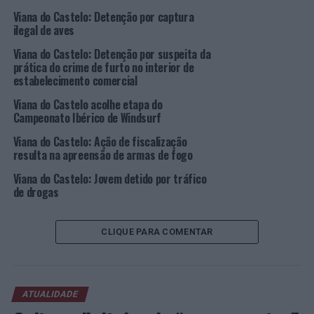
Existe, para tal, a necessidade do nosso modelo de
Viana do Castelo: Detenção por captura
desenvolvimento evoluir com o processo de
ilegal de aves
descentralização e com a regionalização, que nos parece
Viana do Castelo: Detenção por suspeita da
ser, nesta altura, inevitável e determinante”, assegurou.
prática do crime de furto no interior de
estabelecimento comercial
O Fórum Autárquico da Região Norte é uma iniciativa
promovida pela CCDR-NORTE que coloca em perspetiva
Viana do Castelo acolhe etapa do
Campeonato Ibérico de Windsurf
o início do novo ciclo de financiamento comunitário ao
desenvolvimento regional em Portugal e as alterações
Viana do Castelo: Ação de fiscalização
relevantes, que se encontram em preparação, na
resulta na apreensão de armas de fogo
organização territorial do Estado.
Viana do Castelo: Jovem detido por tráfico
de drogas
Luís Nobre considerou que este é “um fórum de reflexão
e de interpretação de onde estamos, pensando o
futuro”, assegurando ser “um privilégio” para Viana do
CLIQUE PARA COMENTAR
Castelo “receber um fórum desta dimensão e que debate
temas decisivos e estruturantes”. “O Norte cresceu, mas
tem muitos desafios para enfrentar e para desenvolver”,
ATUALIDADE
vaticinou.