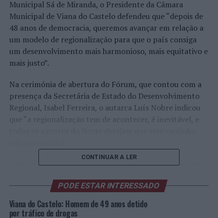
Municipal Sá de Miranda, o Presidente da Câmara
Municipal de Viana do Castelo defendeu que “depois de
48 anos de democracia, queremos avançar em relação a
um modelo de regionalização para que o país consiga
um desenvolvimento mais harmonioso, mais equitativo e
mais justo”.
Na cerimónia de abertura do Fórum, que contou com a
presença da Secretária de Estado do Desenvolvimento
Regional, Isabel Ferreira, o autarca Luís Nobre indicou
que “a regionalização tem de acontecer, é inevitável, e
todos os agentes do Norte desejam que esse caminho
seja percorrido”.
CONTINUAR A LER
“Temos de fazer sentir junto de quem faz acontecer essa
vontade que acredito ser da maioria”, frisou.
PODE ESTAR INTERESSADO
“Como uma boa nortada nortenha, queremos continuar
Viana do Castelo: Homem de 49 anos detido
a crescer com o impulso e a força que nos é habitual.
por tráfico de drogas