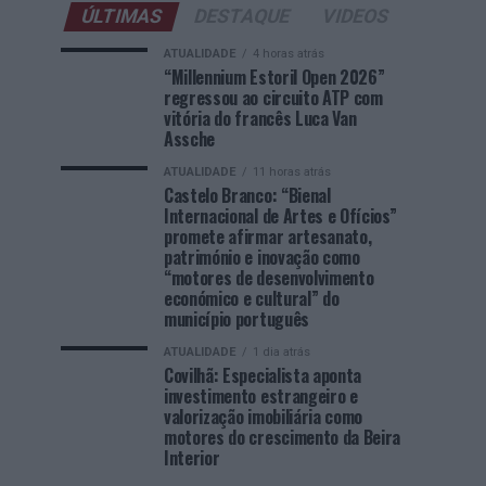
ÚLTIMAS
DESTAQUE
VIDEOS
ATUALIDADE
4 horas atrás
“Millennium Estoril Open 2026”
regressou ao circuito ATP com
vitória do francês Luca Van
Assche
ATUALIDADE
11 horas atrás
Castelo Branco: “Bienal
Internacional de Artes e Ofícios”
promete afirmar artesanato,
património e inovação como
“motores de desenvolvimento
económico e cultural” do
município português
ATUALIDADE
1 dia atrás
Covilhã: Especialista aponta
investimento estrangeiro e
valorização imobiliária como
motores do crescimento da Beira
Interior