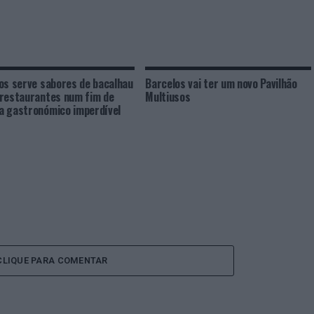
os serve sabores de bacalhau
Barcelos vai ter um novo Pavilhão
restaurantes num fim de
Multiusos
 gastronómico imperdível
CLIQUE PARA COMENTAR