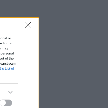
sonal or
ection to
ou may
 personal
out of the
 downstream
B’s List of