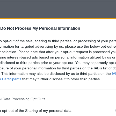
 Open 2026” regressou ao
-
Do Not Process My Personal Information
ória do francês Luca Van
to opt-out of the sale, sharing to third parties, or processing of your per
formation for targeted advertising by us, please use the below opt-out s
r selection. Please note that after your opt-out request is processed y
eing interest-based ads based on personal information utilized by us or
disclosed to third parties prior to your opt-out. You may separately opt-
losure of your personal information by third parties on the IAB’s list of
. This information may also be disclosed by us to third parties on the
IA
Participants
that may further disclose it to other third parties.
l Data Processing Opt Outs
entre os dias 18 e 26 de julho, no Clube de Ténis
 assinalando o regresso da competição ao circuito
o opt-out of the Sharing of my personal data.
e, na edição anterior, ter integrado o circuito