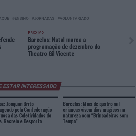
AQUE
ENSINO
JORNADAS
VOLUNTARIADO
PRÓXIMO
efende
Barcelos: Natal marca a
s
programação de dezembro do
Theatro Gil Vicente
E ESTAR INTERESSADO
os: Joaquim Brito
Barcelos: Mais de quatro mil
ageado pela Confederação
crianças vivem dias mágicos na
uesa das Coletividades de
natureza com “Brincadeiras sem
a, Recreio e Desporto
Tempo”