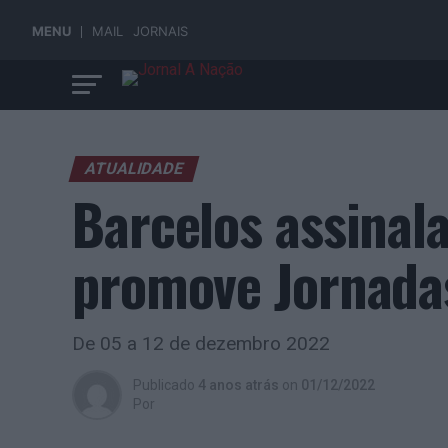
MENU
MAIL
JORNAIS
ATUALIDADE
Barcelos assinala
promove Jornadas
De 05 a 12 de dezembro 2022
Publicado
4 anos atrás
on
01/12/2022
Por