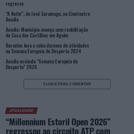
regresso
em Portugal pelo Instituto Português do Desporto e da
“A Noite”, de José Saramago, no Cineteatro
Juventude, tendo como propósito promover o desporto
Anadia
e a atividade física em toda a Europa e continuar a gerar
novas atividades, aproveitando as experiências positivas
Anadia: Município avança com reabilitação
da Casa dos Castilhos em Aguim
já existentes. O principal tema da campanha continua a
ser “
#BeActive
” que deverá incentivar cada um a estar
Barcelos leva a cabo dezenas de atividades
ativo durante a “semana”, mas também a permanecer
na Semana Europeia do Desporto 2024
ativo durante todo o ano.
Anadia assinala “Semana Europeia do
Desporto” 2024
Foto: CMA.
CLIQUE PARA COMENTAR
TÓPICOS RELACIONADOS:
ANADIA
DESTAQUE
SEMANA EUROPEIA DO DESPORTO
TERCEIRA
PRÓXIMO
Famalicão: Duas detenções pelo crime de tráfico de
ATUALIDADE
estupefacientes
“Millennium Estoril Open 2026”
NÃO PERCA
regressou ao circuito ATP com
Porto: Homem de 26 anos detido por tráfico de droga na