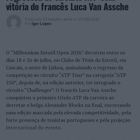
Baixa da cidade
vitória do francês Luca Van Assche
Publicado
33 minutos atrás
on
07/08/2026
Por
Ígor Lopes
O “Millennium Estoril Open 2026” decorreu entre os
dias 18 e 26 de julho, no Clube de Ténis do Estoril, em
Cascais, a oeste de Lisboa, assinalando o regresso da
competição ao circuito “ATP Tour” na categoria “ATP
250”, depois de, na edição anterior, ter integrado o
circuito “Challenger”. O francês Luca Van Assche
conquistou o primeiro título ATP da carreira ao
derrotar o belga Alexander Blockx na final, encerrando
uma edição marcada pela elevada competitividade, pela
forte presença de tenistas portugueses e pela projeção
internacional do evento.