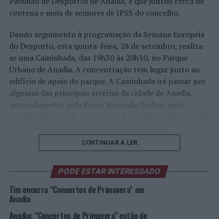
Pavilhão de Desportos de Anadia, e que juntou cerca de
centena e meia de seniores de IPSS do concelho.
Dando seguimento à programação da Semana Europeia
do Desporto, esta quinta-feira, 28 de setembro, realiza-
se uma Caminhada, das 19h30 às 20h30, no Parque
Urbano de Anadia. A concentração tem lugar junto ao
edifício de apoio do parque. A Caminhada irá passar por
algumas das principais artérias da cidade de Anadia,
nomeadamente pela Praça Visconde Seabra, pelo
Pavilhão Municipal, pela Póvoa do Pereiro, pela rotunda
de Monsarros e pela Avenida das Laranjeiras.
CONTINUAR A LER
As ações da Semana Europeia do Desporto terminam, na
sexta-feira, 29, com a atividade “A Brincar também se
PODE ESTAR INTERESSADO
aprende” que vai desenrolar-se, das 11h00 às 12h00, no
Centro Escolar das Avelãs.
Tim encerra “Concertos de Primavera” em
Anadia
De sublinhar que a “Semana Europeia do Desporto” é
Anadia: “Concertos de Primavera” estão de
uma iniciativa da Comissão Europeia, sendo desenvolvida