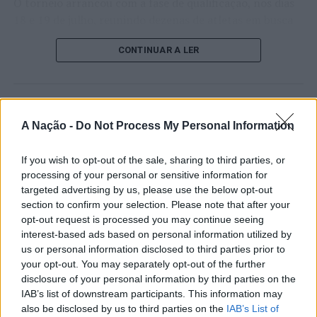
O torneio arrancou com a fase de qualificação, nos dias
18 e 19 de julho, reunindo dezenas de atletas em busca
de um lugar no quadro principal. A cerimónia de
CONTINUAR A LER
abertura contou com a presença do presidente da
Câmara Municipal de Cascais, Nuno Piteira Lopes,
acompanhado pelo executivo municipal, assinalando o
início de uma competição que voltou a colocar o
ATUALIDADE
concelho no centro do calendário internacional do
A Nação -
Do Not Process My Personal Information
Castelo Branco: “Bienal
ténis.
Internacional de Artes e Ofícios”
If you wish to opt-out of the sale, sharing to third parties, or
Apesar das desistências de última hora de jogadores
promete afirmar artesanato,
processing of your personal or sensitive information for
como Casper Ruud (Noruega), Alejandro Davidovich
targeted advertising by us, please use the below opt-out
património e inovação como
Fokina (Espanha) e Matteo Arnaldi (Itália), a prova
section to confirm your selection. Please note that after your
“motores de desenvolvimento
apresentou um quadro competitivo de elevado nível,
opt-out request is processed you may continue seeing
interest-based ads based on personal information utilized by
liderado pelo russo Andrey Rublev, primeiro cabeça de
económico e cultural” do município
us or personal information disclosed to third parties prior to
série, pelo italiano Luciano Darderi, pelo chileno
português
your opt-out. You may separately opt-out of the further
Alejandro Tabilo e pelo belga Alexander Blockx.
disclosure of your personal information by third parties on the
Um dos momentos mais aguardados da semana foi
IAB’s list of downstream participants. This information may
Publicado
7 horas atrás
on
07/08/2026
também o regresso do suíço Stan Wawrinka ao Estoril,
also be disclosed by us to third parties on the
IAB’s List of
Por
Ígor Lopes