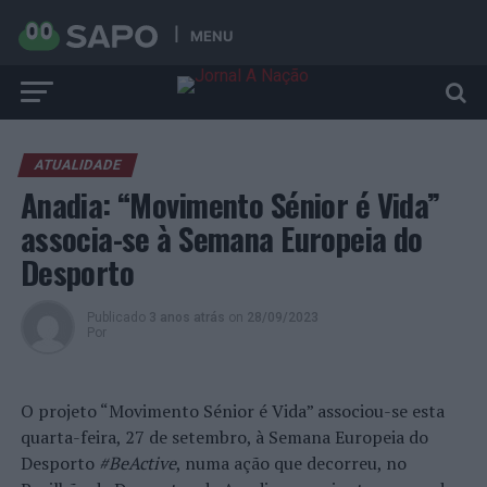
MENU
ATUALIDADE
Anadia: “Movimento Sénior é Vida”
associa-se à Semana Europeia do
Desporto
Publicado
3 anos atrás
on
28/09/2023
Por
O projeto “Movimento Sénior é Vida” associou-se esta
quarta-feira, 27 de setembro, à Semana Europeia do
Desporto
#BeActive
, numa ação que decorreu, no