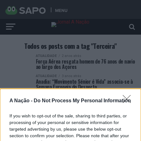
MENU
Todos os posts com a tag "Terceira"
ATUALIDADE
2 anos atrás
Força Aérea resgata homem de 76 anos de navio
ao largo dos Açores
ATUALIDADE
3 anos atrás
Anadia: “Movimento Sénior é Vida” associa-se à
Semana Europeia do Desporto
ATUALIDADE
4 anos atrás
A Nação -
Do Not Process My Personal Information
F-16 aterram na Base Aérea Nº 4, nos Açores
If you wish to opt-out of the sale, sharing to third parties, or
processing of your personal or sensitive information for
targeted advertising by us, please use the below opt-out
section to confirm your selection. Please note that after your