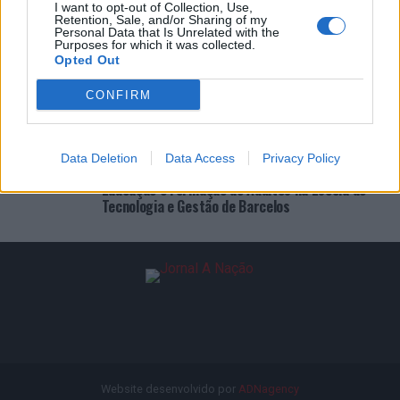
I want to opt-out of Collection, Use,
Retention, Sale, and/or Sharing of my
ÚLTIMAS
DESTAQUE
VIDEOS
Personal Data that Is Unrelated with the
Purposes for which it was collected.
ATUALIDADE
1 dia atrás
Opted Out
Esposende acolhe festival de kitesurf
CONFIRM
ATUALIDADE
1 dia atrás
Cinco projetos de Cascais finalistas em
iniciativa europeia
ATUALIDADE
2 dias atrás
Data Deletion
Data Access
Privacy Policy
EMEC celebra a conclusão de mais um Curso de
Educação e Formação de Adultos na Escola de
Tecnologia e Gestão de Barcelos
Website desenvolvido por
ADNagency