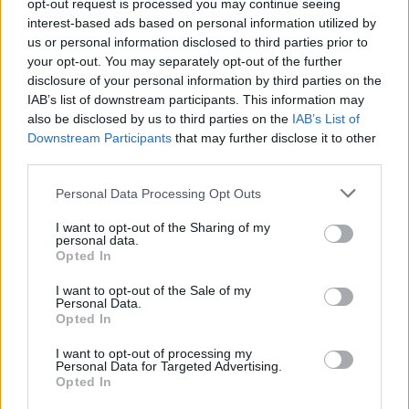
opt-out request is processed you may continue seeing
ARTIGOS RECENTES
interest-based ads based on personal information utilized by
us or personal information disclosed to third parties prior to
Esposende acolhe festival de kitesurf
your opt-out. You may separately opt-out of the further
disclosure of your personal information by third parties on the
Cinco projetos de Cascais finalistas em iniciativa europeia
IAB’s list of downstream participants. This information may
also be disclosed by us to third parties on the
IAB’s List of
Downstream Participants
that may further disclose it to other
EMEC celebra a conclusão de mais um Curso de
third parties.
Educação e Formação de Adultos na Escola de Tecnologia
e Gestão de Barcelos
Personal Data Processing Opt Outs
Atelier Nuno Valentim vence concurso público de ideias
I want to opt-out of the Sharing of my
personal data.
para reabilitar o bairro mais antigo do Porto
Opted In
Ponta Delgada: José Andrade apresenta livro sobre as
I want to opt-out of the Sale of my
Personal Data.
comunidades açorianas da América do Norte
Opted In
I want to opt-out of processing my
COMENTÁRIOS RECENTES
Personal Data for Targeted Advertising.
Opted In