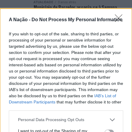
ATUALIDADE
3 anos atrás
Município de Barcelos associa-se à Semana
Europeia do Desporto
A Nação -
Do Not Process My Personal Information
ATUALIDADE
3 anos atrás
Anadia adere à “Semana Europeia do Desporto”
If you wish to opt-out of the sale, sharing to third parties, or
ATUALIDADE
4 anos atrás
Viana do Castelo celebra Semana Europeia do
processing of your personal or sensitive information for
Desporto com muitas atividades
targeted advertising by us, please use the below opt-out
section to confirm your selection. Please note that after your
ATUALIDADE
4 anos atrás
Semana Europeia do Desporto em Barcelos
opt-out request is processed you may continue seeing
interest-based ads based on personal information utilized by
ATUALIDADE
4 anos atrás
us or personal information disclosed to third parties prior to
Anadia associa-se à “Semana Europeia do
Desporto”
your opt-out. You may separately opt-out of the further
disclosure of your personal information by third parties on the
IAB’s list of downstream participants. This information may
also be disclosed by us to third parties on the
IAB’s List of
Downstream Participants
that may further disclose it to other
third parties.
ARTIGOS RECENTES
Personal Data Processing Opt Outs
Esposende acolhe festival de kitesurf
I want to opt-out of the Sharing of my