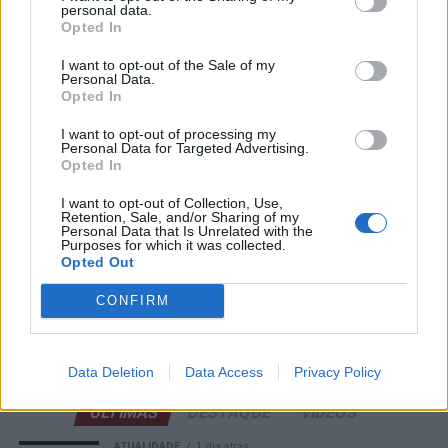
personal data.
Opted In
Cinco projetos de Cascais finalistas em iniciativa europeia
I want to opt-out of the Sale of my
Personal Data.
Opted In
EMEC celebra a conclusão de mais um Curso de
Educação e Formação de Adultos na Escola de Tecnologia
I want to opt-out of processing my
e Gestão de Barcelos
Personal Data for Targeted Advertising.
Opted In
Atelier Nuno Valentim vence concurso público de ideias
I want to opt-out of Collection, Use,
para reabilitar o bairro mais antigo do Porto
Retention, Sale, and/or Sharing of my
Personal Data that Is Unrelated with the
Purposes for which it was collected.
Ponta Delgada: José Andrade apresenta livro sobre as
Opted Out
comunidades açorianas da América do Norte
CONFIRM
COMENTÁRIOS RECENTES
Data Deletion
Data Access
Privacy Policy
ÚLTIMAS
DESTAQUE
VIDEOS
ATUALIDADE
1 dia atrás