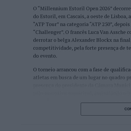
O “Millennium Estoril Open 2026” decorreu 
do Estoril, em Cascais, a oeste de Lisboa,
“ATP Tour” na categoria “ATP 250”, depois d
“Challenger”. O francês Luca Van Assche c
derrotar o belga Alexander Blockx na fina
competitividade, pela forte presença de t
do evento.
O torneio arrancou com a fase de qualifica
atletas em busca de um lugar no quadro pr
presença do presidente da Câmara Munici
pelo executivo municipal, assinalando o i
concelho no centro do calendário internaci
CON
Apesar das desistências de última hora d
Davidovich Fokina (Espanha) e Matteo Arna
competitivo de elevado nível, liderado pel