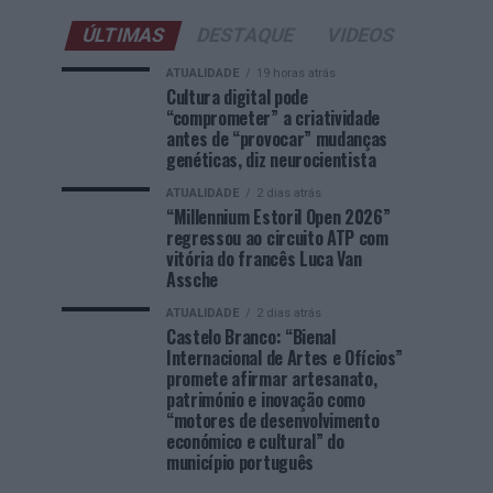
ÚLTIMAS
DESTAQUE
VIDEOS
ATUALIDADE
19 horas atrás
Cultura digital pode
“comprometer” a criatividade
antes de “provocar” mudanças
genéticas, diz neurocientista
ATUALIDADE
2 dias atrás
“Millennium Estoril Open 2026”
regressou ao circuito ATP com
vitória do francês Luca Van
Assche
ATUALIDADE
2 dias atrás
Castelo Branco: “Bienal
Internacional de Artes e Ofícios”
promete afirmar artesanato,
património e inovação como
“motores de desenvolvimento
económico e cultural” do
município português