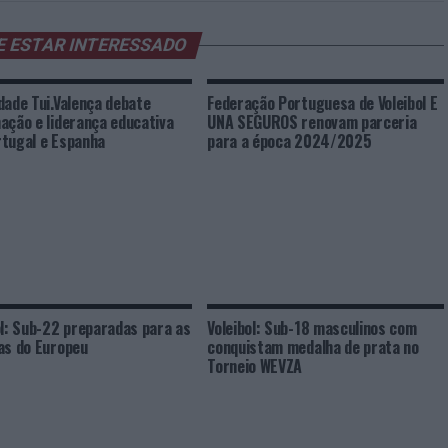
E ESTAR INTERESSADO
dade Tui.Valença debate
Federação Portuguesa de Voleibol E
ação e liderança educativa
UNA SEGUROS renovam parceria
tugal e Espanha
para a época 2024/2025
ol: Sub-22 preparadas para as
Voleibol: Sub-18 masculinos com
as do Europeu
conquistam medalha de prata no
Torneio WEVZA