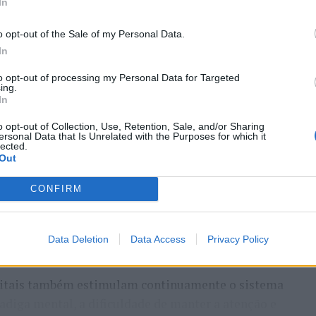
In
o opt-out of the Sale of my Personal Data.
In
to opt-out of processing my Personal Data for Targeted
ing.
In
o de Abreu Agrela Rodrigues, a cultura digital
ivas que favoreceram a evolução humana, como a
o opt-out of Collection, Use, Retention, Sale, and/or Sharing
ersonal Data that Is Unrelated with the Purposes for which it
 Essa redução pode ocorrer antes que qualquer
lected.
Out
CONFIRM
humano evoluiu em um ambiente de escassez de
s constantes, excesso de informações e mudanças
erença impõe uma carga elevada ao córtex pré-
Data Deletion
Data Access
Privacy Policy
controle executivo.
gitais também estimulam continuamente o sistema
adiga mental, a dificuldade de manter a atenção e