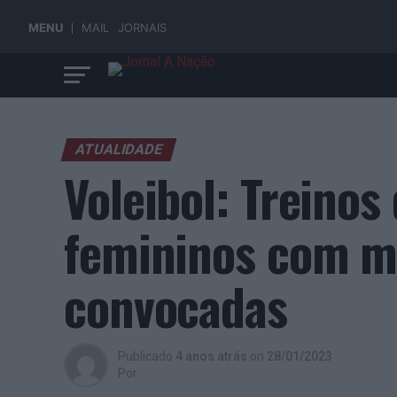
MENU
MAIL
JORNAIS
ATUALIDADE
Voleibol: Treinos
femininos com ma
convocadas
Publicado
4 anos atrás
on
28/01/2023
Por