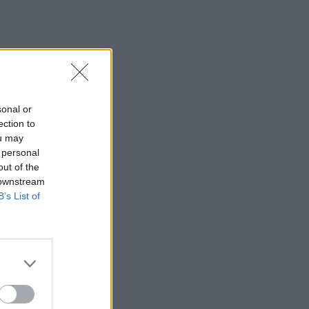
sonal or
ection to
ou may
 personal
out of the
 downstream
B’s List of