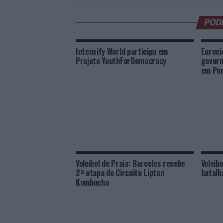
POD
Intensify World participa em
Euroci
Projeto YouthForDemocracy
govern
em Por
Voleibol de Praia: Barcelos recebe
Voleib
2ª etapa do Circuito Lipton
batalh
Kombucha