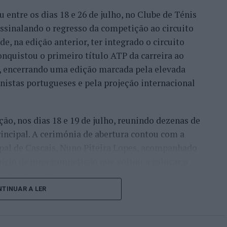
entre os dias 18 e 26 de julho, no Clube de Ténis
 assinalando o regresso da competição ao circuito
e, na edição anterior, ter integrado o circuito
onquistou o primeiro título ATP da carreira ao
l, encerrando uma edição marcada pela elevada
enistas portugueses e pela projeção internacional
ção, nos dias 18 e 19 de julho, reunindo dezenas de
incipal. A cerimónia de abertura contou com a
pal de Cascais, Nuno Piteira Lopes, acompanhado
nício de uma competição que voltou a colocar o
onal do ténis.
TINUAR A LER
e jogadores como Casper Ruud (Noruega), Alejandro
ldi (Itália), a prova apresentou um quadro
o russo Andrey Rublev, primeiro cabeça de série,