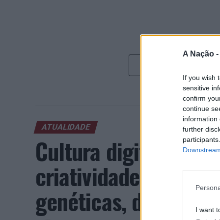
A Nação 
If you wish 
sensitive in
confirm you
continue se
information 
ATUALIDADE
further disc
Cultura digital pod
participants
Downstream 
criatividade antes 
Persona
genéticas, diz neuroc
I want t