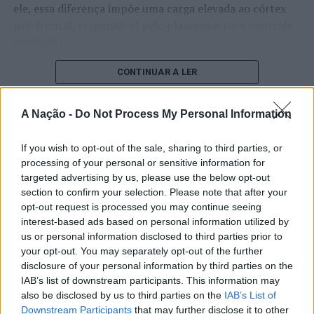
Os leões de Alvalade recebem primeiro os sérvios do OK
ele, essa diferença impõe uma carga elevada ao córtex
Nis (30 de novembro), deslocando-se à Sérvia no dia 8 de
pré-frontal, responsável pelo planejamento e controle
dezembro.
executivo.
Em 2019, o Sporting CP foi 3º classificado, após ter sido
O pesquisador afirma que plataformas digitais também
CONTINUAR A LER
afastado da final pelos italianos do Vero Volley Monza.
estimulam continuamente o sistema de recompensa do
cérebro, favorecendo a fadiga mental, a dificuldade de
A Nação -
Do Not Process My Personal Information
Na Taça CEV, a AJM/FC Porto vai disputar os 16 avos-
manter a atenção e a procrastinação. Na sua visão,
de-final, onde irá enfrentar um adversário saído das
ATUALIDADE
tarefas inacabadas permanecem ativas na memória e
If you wish to opt-out of the sale, sharing to third parties, or
primeiras rondas da Liga dos Campeões: o derrotado do
“Millennium Estoril Open 2026”
aumentam a sensação de sobrecarga, enquanto o stress
processing of your personal or sensitive information for
ZOK Ub (Sérvia) x Olympiacos Piraeus (Grécia).
prolongado pode elevar os níveis de cortisol e
regressou ao circuito ATP com
targeted advertising by us, please use the below opt-out
prejudicar o desempenho cognitivo.
section to confirm your selection. Please note that after your
vitória do francês Luca Van Assche
As campeãs portuguesas jogam primeiro no Dragão
opt-out request is processed you may continue seeing
Arena (17 de novembro) e depois fora (23, 24 ou 25 de
Fabiano de Abreu Agrela Rodrigues ressalta que não há
interest-based ads based on personal information utilized by
novembro).
Publicado
3 dias atrás
on
07/08/2026
us or personal information disclosed to third parties prior to
evidências de que o ambiente digital provoque mudanças
Por
Ígor Lopes
your opt-out. You may separately opt-out of the further
genéticas na espécie humana. A adaptação observada,
Na
Challenge Cup
de femininos, o CD Aves/Termolan vai
disclosure of your personal information by third parties on the
afirma, ocorre por meio da neuroplasticidade, processo
defrontar, nos 16 avos-de-final, as francesas do RC
IAB’s list of downstream participants. This information may
pelo qual os circuitos neurais se reorganizam em
Cannes, equipa com grande tradição nas competições
also be disclosed by us to third parties on the
IAB’s List of
resposta às experiências.
O “Millennium Estoril Open 2026” decorreu entre os
Downstream Participants
that may further disclose it to other
europeias. As portuguesas recebem as gaulesas no dia 17