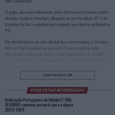
dos Campeões.
O jogo, que será arbitrado pelo checo Jan Krticka e pelo
alemão Andrea Puecher, disputa-se no Pavilhão Nº 2 do
Estádio da Luz e poderá ser seguido em direto na Benfica
TV.
Em declarações ao
site
oficial dos encarnados, o técnico
Marcel Matz salientou que esta “é uma equipa mais
difícil que o Bigbank Tartu, mais experiente. À medida
que a competição vai avançando, as coisas vão ficando
mais complicadas. É normal. Espero mais dificuldades:
têm um distribuidor muito experiente, centrais
CONTINUAR A LER
grandes… Temos de estar ao nosso melhor nível para
conseguir vencer o jogo em casa e depois, fora,
PODE ESTAR INTERESSADO
conseguir um resultado positivo que nos permita
passar“.
Federação Portuguesa de Voleibol E UNA
SEGUROS renovam parceria para a época
O zona 4 André Lopes afina pelo mesmo diapasão, mas
2024/2025
defende que têm “crescido jogo a jogo em termos