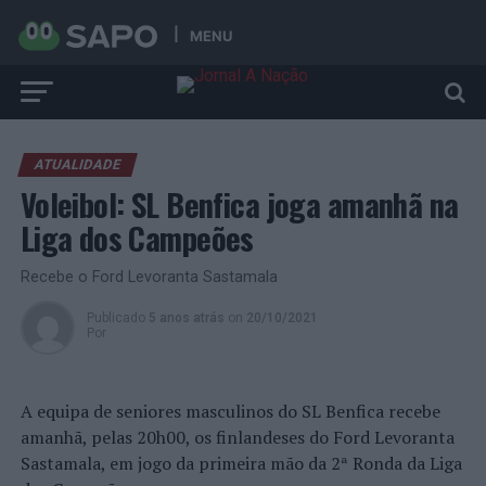
MENU
ATUALIDADE
Voleibol: SL Benfica joga amanhã na
Liga dos Campeões
Recebe o Ford Levoranta Sastamala
Publicado
5 anos atrás
on
20/10/2021
Por
A equipa de seniores masculinos do SL Benfica recebe
amanhã, pelas 20h00, os finlandeses do Ford Levoranta
Sastamala, em jogo da primeira mão da 2ª Ronda da Liga