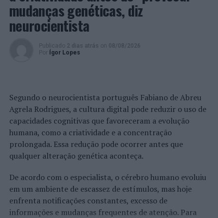
mudanças genéticas, diz
pandemia de COVID-19 e foi vencida sensacionalmente
em 2020/2021 pelos polacos do Grupa Azoty Kedzierzyn
neurocientista
Kozle, segue-se a várias participações na
Challenge Cup
,
onde chegaram a ser vice-campeões em 2014/2015 e 3ºs
Publicado
2 dias atrás
on
08/08/2026
classificados na época seguinte.
Por
Ígor Lopes
Nas competições europeias de 2021/2002, as equipas
portuguesas estão inseridas na Liga dos Campeões (SL
Segundo o neurocientista português Fabiano de Abreu
Benfica – masculinos), na Taça CEV (AJM/FC Porto –
Agrela Rodrigues, a cultura digital pode reduzir o uso de
femininos) e na
Challenge Cup
(AJ Fonte do Bastardo e
capacidades cognitivas que favoreceram a evolução
Sporting CP, em masculinos, CD Aves/Termolan e Clube
humana, como a criatividade e a concentração
Kairós, em femininos).
prolongada. Essa redução pode ocorrer antes que
A AJ Fonte do Bastardo e o Sporting CP disputam os 16
qualquer alteração genética aconteça.
avos-de-final da
Challenge Cup
.
De acordo com o especialista, o cérebro humano evoluiu
Os açorianos visitam o KV Peja (Kosovo) no dia 2 de
em um ambiente de escassez de estímulos, mas hoje
dezembro, jogando em casa no dia 8 de dezembro.
enfrenta notificações constantes, excesso de
informações e mudanças frequentes de atenção. Para