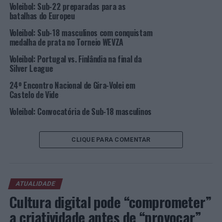
Voleibol: Sub-22 preparadas para as
exibicionais. Os índices de confiança estão mais altos do
batalhas do Europeu
que na altura da Supertaça, confiamos que vamos fazer
Voleibol: Sub-18 masculinos com conquistam
um bom jogo e passar esta eliminatória“.
medalha de prata no Torneio WEVZA
A 2ª mão, a disputar no
Vexve Areena Sastamala
, na
Voleibol: Portugal vs. Finlândia na final da
Silver League
Finlândia, está agendada para o dia 27 de outubro.
24º Encontro Nacional de Gira-Volei em
Se conseguirem o apuramento para a 3ª Ronda, os
Castelo de Vide
campeões portugueses defrontarão o vencedor da
Voleibol: Convocatória de Sub-18 masculinos
eliminatória entre o Mladost Zagreb (Croácia) e o Cez
Karlovarsko (República Checa).
CLIQUE PARA COMENTAR
Entretanto, a Sport TV está a transmitir, em direto,
jogos da Liga dos Campeões, sendo o mais próximo o
Rieker UJS Komárno (Eslováquia) x Olympiacos Piraeus
(Grécia), hoje, às 19h15.
ATUALIDADE
Cultura digital pode “comprometer”
A participação dos benfiquistas na Liga dos Campeões,
a criatividade antes de “provocar”
que não teve campeão na penúltima edição devido à