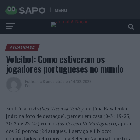
MENU
ATUALIDADE
Voleibol: Como estiveram os
jogadores portugueses no mundo
Publicado
3 anos atrás
on
14/02/2023
Por
Em Itália, o
Anthea Vicenza Volley
, de Júlia Kavalenka
[ndr: na foto de destaque], perdeu em casa (0-3: 19-25,
20-25 e 23-25) com o
Itas Ceccarelli Martignacco
, apesar
dos 26 pontos (24 ataques, 1 serviço e 1 bloco)
conquistados pela oposta da Seleção Nacional, que foi a