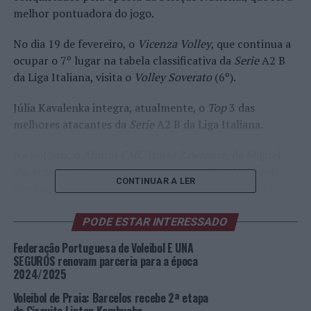
melhor pontuadora do jogo.
No dia 19 de fevereiro, o
Vicenza Volley
, que continua a
ocupar o 7º lugar na tabela classificativa da
Serie
A2 B
da Liga Italiana, visita o
Volley Soverato
(6º).
Júlia Kavalenka integra, atualmente, o
Top
3 das
melhores atacantes da
Serie
A2 B da Liga Italiana.
Na Polónia, o
Aluron CMC Warta Zawiercie
, de Miguel
Tavares Rodrigues, recebeu e venceu o
Stal Nysa
pela
CONTINUAR A LER
margem máxima (3-0: 25-19, 25-17 e 25-15), sendo,
agora, o vice-líder da
PlusLiga
, com mais um jogo
disputado do que o 3º classificado. O distribuidor da
PODE ESTAR INTERESSADO
Seleção Nacional contabilizou 4 pontos (3 serviços e 1
Federação Portuguesa de Voleibol E UNA
bloco) e mantém-se no
Top
7 dos melhores no serviço
SEGUROS renovam parceria para a época
do campeonato.
2024/2025
Voleibol de Praia: Barcelos recebe 2ª etapa
Com o adiamento das competições desportivas, devido à