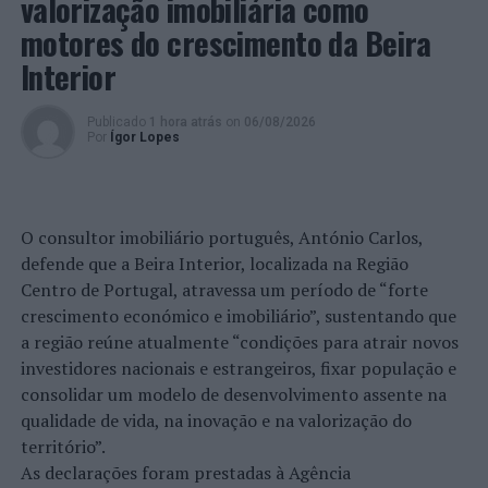
valorização imobiliária como
No dia 19 de fevereiro, o Almeria visita o
Barça Voleibol
(7º).
motores do crescimento da Beira
Interior
Ainda no país vizinho, o
CV Sayre CC La Ballena
, de
Marta Hurst, saiu derrotado pela diferença máxima (0-3:
Publicado
1 hora atrás
on
06/08/2026
18-25, 19-25 e 21-25) do recinto do
Cajasol Vóley Dos
Por
Ígor Lopes
Hermanas
e desceu ao 6º lugar na Liga Iberdrola.
A capitã do
CV Sayre
contabilizou 9 pontos (8 ataques e
1 serviço).
O consultor imobiliário português, António Carlos,
defende que a Beira Interior, localizada na Região
A Zona 4 lusa é, atualmente, a 3ª classificada nas
Centro de Portugal, atravessa um período de “forte
melhores no serviço e a 5ª nas melhores pontuadoras,
crescimento económico e imobiliário”, sustentando que
sendo, ainda, a 4ª classificada na lista de melhores
a região reúne atualmente “condições para atrair novos
jogadoras na sua posição nesta edição da Liga Iberdrola.
investidores nacionais e estrangeiros, fixar população e
consolidar um modelo de desenvolvimento assente na
No dia 26 de fevereiro, o
CV Sayre CC La Ballena
recebe
qualidade de vida, na inovação e na valorização do
o
Avarca de Menorca
(2º).
território”.
As declarações foram prestadas à Agência
Em França, o
Saint-Nazaire VB Atlantique
, de Lourenço