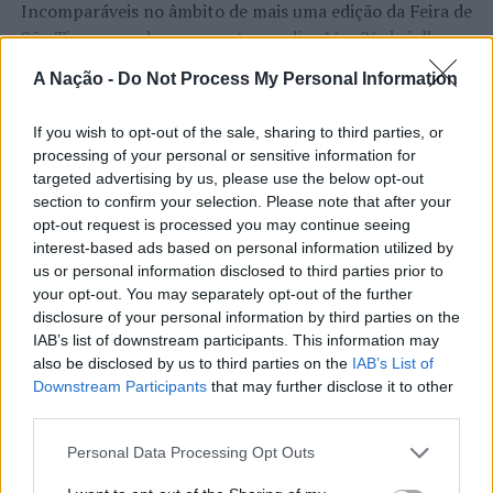
Incomparáveis no âmbito de mais uma edição da Feira de
Martins, não conseguiu resistir ao poderio do
Tours VB
,
São Tiago, que decorreu entre os dias 16 e 26 de julho,
tendo perdido em casa (0-3: 24-26, 23-25 e 21-25) com
na Covilhã, sendo considerada um dos mais antigos
o líder isolado da
Ligue
A e descido ao 3º lugar na tabela
A Nação -
Do Not Process My Personal Information
certames populares de Portugal. Com origens medievais
classificativa.
e realizada anualmente na “Cidade Neve”, a feira conjuga
If you wish to opt-out of the sale, sharing to third parties, or
CONTINUAR A LER
tradição, atividade económica, comércio, gastronomia,
O zona 4 da Seleção Nacional contabilizou 7 pontos (6
processing of your personal or sensitive information for
animação cultural e divulgação empresarial,
ataques e 1 bloco).
targeted advertising by us, please use the below opt-out
constituindo um dos principais momentos de promoção
section to confirm your selection. Please note that after your
No dia 17 de fevereiro, o
Saint-Nazaire
visita o
Nantes
do município e da Beira Interior.
opt-out request is processed you may continue seeing
ATUALIDADE
Rezé
, atual vice-líder do campeonato gaulês.
interest-based ads based on personal information utilized by
Rio de Janeiro: Governo do Estado
Para António Carlos, o crescimento alcançado ao longo
us or personal information disclosed to third parties prior to
Na Roménia, o
propõe parceria com a FUNCEX para
SCM Zalau
, de Filip Cveticanin, perdeu
your opt-out. You may separately opt-out of the further
dos últimos anos representa o cumprimento dos
disclosure of your personal information by third parties on the
em casa (0-3: 18-25, 23-25 e 21-25) com o líder
Steaua
objetivos que traçou quando iniciou o seu percurso no
“reforçar inteligência sobre
IAB’s list of downstream participants. This information may
Bucuresti
, mas continua a ocupar a 6ª posição na tabela
setor imobiliário. O empresário considera que o
comércio exterior”
also be disclosed by us to third parties on the
IAB’s List of
classificativa da Divisão A1.
reconhecimento conquistado resulta da proximidade
Downstream Participants
that may further disclose it to other
com a comunidade e da capacidade de apoiar não apenas
third parties.
O central da Seleção Nacional, que foi pouco utilizado
Publicado
2 horas atrás
on
06/08/2026
compradores e vendedores, mas também iniciativas
Por
Ígor Lopes
neste jogo, é, atualmente, o 2º classificado no
ranking
locais e projetos de desenvolvimento regional. Segundo
Personal Data Processing Opt Outs
dos melhores blocadores.
explicou, esse envolvimento tem permitido “consolidar a