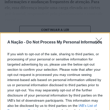
informações e mudanças frequentes de atenção. Para
(20h30 locais), no Complexo Desportivo Vitorino
ele, essa diferença impõe uma carga elevada ao córtex
Nemésio, na Praia da Vitória, Ilha Terceira (Açores) e a
pré-frontal, responsável pelo planejamento e controle
equipa de Nuno Abrantes precisa, obrigatoriamente, de
executivo.
vencer por 3-0 ou 3-1 e, depois, superar os israelitas
num
Golden Set
.
O pesquisador afirma que plataformas digitais também
CONTINUAR A LER
estimulam continuamente o sistema de recompensa do
No outro jogo das meias-finais, num duelo entre gregos,
cérebro, favorecendo a fadiga mental, a dificuldade de
A Nação -
Do Not Process My Personal Information
o
Panathinaikos Athens
venceu (3-1: 21-25, 25-21, 25-
manter a atenção e a procrastinação. Na sua visão,
23 e 26-24) no recinto do rival
Olympiacos Piraeus
.
ATUALIDADE
tarefas inacabadas permanecem ativas na memória e
If you wish to opt-out of the sale, sharing to third parties, or
“Millennium Estoril Open 2026”
aumentam a sensação de sobrecarga, enquanto o stress
processing of your personal or sensitive information for
Fotos: DR.
targeted advertising by us, please use the below opt-out
prolongado pode elevar os níveis de cortisol e
regressou ao circuito ATP com
section to confirm your selection. Please note that after your
prejudicar o desempenho cognitivo.
vitória do francês Luca Van Assche
TÓPICOS RELACIONADOS:
opt-out request is processed you may continue seeing
AJM/FC PORTO
CHALLENGE CUP
COMPETIÇÕES EUROPEIAS
DESTAQUE
interest-based ads based on personal information utilized by
Fabiano de Abreu Agrela Rodrigues ressalta que não há
FEDERAÇÃO PORTUGUESA DE VOLEIBOL
FONTE BASTARDO
us or personal information disclosed to third parties prior to
Publicado
1 dia atrás
on
07/08/2026
VOLEIBOL
evidências de que o ambiente digital provoque mudanças
Por
Ígor Lopes
your opt-out. You may separately opt-out of the further
genéticas na espécie humana. A adaptação observada,
disclosure of your personal information by third parties on the
PRÓXIMO
afirma, ocorre por meio da neuroplasticidade, processo
Escola de Engenharia da Universidade do Minho promove
IAB’s list of downstream participants. This information may
recolha de bens para a Turquia
pelo qual os circuitos neurais se reorganizam em
also be disclosed by us to third parties on the
IAB’s List of