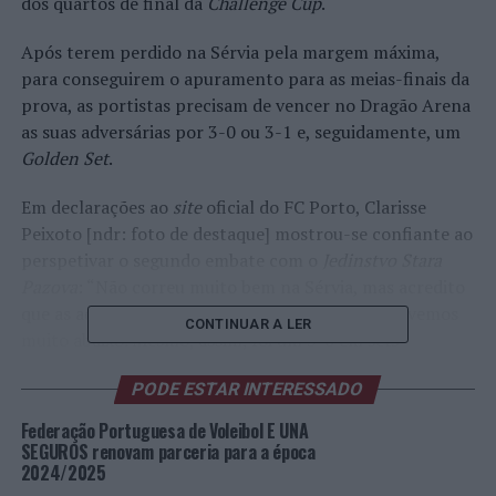
dos quartos de final da
Challenge Cup
.
Após terem perdido na Sérvia pela margem máxima,
para conseguirem o apuramento para as meias-finais da
prova, as portistas precisam de vencer no Dragão Arena
as suas adversárias por 3-0 ou 3-1 e, seguidamente, um
Golden Set
.
Em declarações ao
site
oficial do FC Porto, Clarisse
Peixoto [ndr: foto de destaque] mostrou-se confiante ao
perspetivar o segundo embate com o
Jedinstvo Stara
Pazova
: “Não correu muito bem na Sérvia, mas acredito
que as adversárias jogaram no máximo e nós estivemos
CONTINUAR A LER
muito abaixo. Mesmo, assim, foi um 3-0 em
sets
equilibrados [25-18, 25-23 e 27-25]. Acredito que, com a
PODE ESTAR INTERESSADO
força dos nossos adeptos e com o Dragão Arena lotado,
temos toda a capacidade de reverter essa situação”. E
Federação Portuguesa de Voleibol E UNA
este pode ser um fator muito importante, pois, segundo
SEGUROS renovam parceria para a época
2024/2025
a jogadora, “na Sérvia, o ambiente era muito hostil e isso