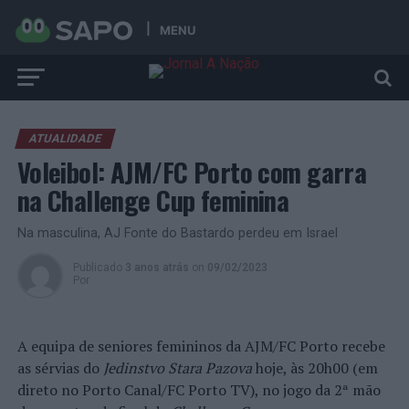
MENU
ATUALIDADE
Voleibol: AJM/FC Porto com garra
na Challenge Cup feminina
Na masculina, AJ Fonte do Bastardo perdeu em Israel
Publicado
3 anos atrás
on
09/02/2023
Por
A equipa de seniores femininos da AJM/FC Porto recebe
as sérvias do
Jedinstvo Stara Pazova
hoje, às 20h00 (em
direto no Porto Canal/FC Porto TV), no jogo da 2ª mão