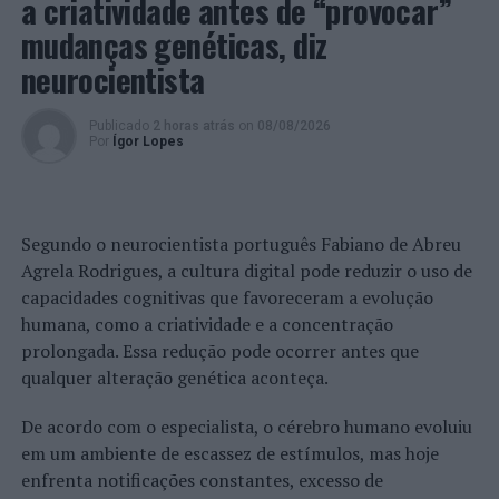
a criatividade antes de “provocar”
na 1ª mão das meias-finais da
Challenge Cup
.
mudanças genéticas, diz
neurocientista
AJ Fonte
do
Publicado
2 horas atrás
on
08/08/2026
Por
Ígor Lopes
Bastardo
em
Israel
(Foto:
Segundo o neurocientista português Fabiano de Abreu
DR)
Agrela Rodrigues, a cultura digital pode reduzir o uso de
Neste primeiro jogo, disputado em Telavive, Edson
capacidades cognitivas que favoreceram a evolução
Valencia foi o melhor pontuador do jogo, tendo faturado
humana, como a criatividade e a concentração
por 33 vezes.
prolongada. Essa redução pode ocorrer antes que
qualquer alteração genética aconteça.
Neste momento, o jogador venezuelano da AJFB é o
melhor pontuador da prova, o líder dos melhores
De acordo com o especialista, o cérebro humano evoluiu
atacantes e o vice-líder dos melhores no serviço.
em um ambiente de escassez de estímulos, mas hoje
enfrenta notificações constantes, excesso de
O jogo da 2ª mão está agendado para 15 de fevereiro