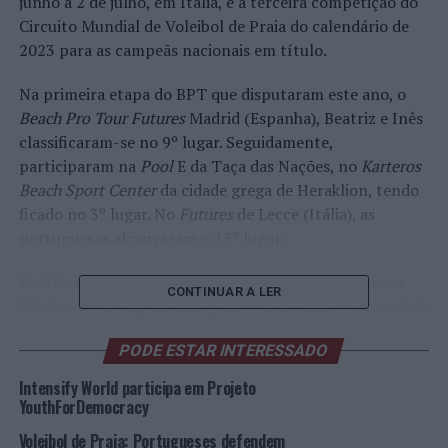
junho a 2 de julho, em Itália, e a terceira competição do
Circuito Mundial de Voleibol de Praia do calendário de
2023 para as campeãs nacionais em título.
Na primeira etapa do BPT que disputaram este ano, o
Beach Pro Tour Futures
Madrid (Espanha), Beatriz e Inês
classificaram-se no 9º lugar. Seguidamente,
participaram na
Pool
E da Taça das Nações, no
Karteros
Beach Sport Center
da cidade grega de Heraklion, tendo
ficado no 3º lugar. No
Futures
de Lecce (Itália), as
portuguesas alcançaram o 13º lugar.
Beatriz Pinheiro e Inês Castro, campeãs nacionais em
CONTINUAR A LER
título, são acompanhadas pelo Selecionador Nacional de
femininos, Ricardo Rocha.
PODE ESTAR INTERESSADO
Inês Castro reconhece que “após duas etapas do Circuito
Intensify World participa em Projeto
Mundial, primeiro em Madrid e depois em Lecce,
YouthForDemocracy
conseguimos retirar alguns pontos positivos, bem como
Voleibol de Praia: Portugueses defendem
alguns negativos e tivemos um espaço de três semanas