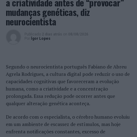
a criatividade antes de “provocar”
Mundial de Voleibol de Praia.
mudanças genéticas, diz
neurocientista
As austríacas Katharina Schutzenhofer e Franziska
Friedl, que vêm de um 2º lugar no
Futures
realizado
recentemente na ilha grega de Ios, são outras das
Publicado
2 dias atrás
on
08/08/2026
Por
Ígor Lopes
favoritas.
Foto: DR.
Segundo o neurocientista português Fabiano de Abreu
TÓPICOS RELACIONADOS:
BEATRIZ PINHEIRO
DESTAQUE
Agrela Rodrigues, a cultura digital pode reduzir o uso de
FEDERAÇÃO PORTUGUESA DE VOLEIBOL
INÊS CASTRO
capacidades cognitivas que favoreceram a evolução
ITÁLIA
MESSINA
VOLEIBOL DE PRAIA
humana, como a criatividade e a concentração
PRÓXIMO
prolongada. Essa redução pode ocorrer antes que
Voleibol de Praia: Treinos regulares no CARVP de
qualquer alteração genética aconteça.
Cortegaça
De acordo com o especialista, o cérebro humano evoluiu
NÃO PERCA
Anadia: Consignadas empreitadas das zonas industriais
em um ambiente de escassez de estímulos, mas hoje
de Amoreira da Gândara e Vale Salgueiro
enfrenta notificações constantes, excesso de