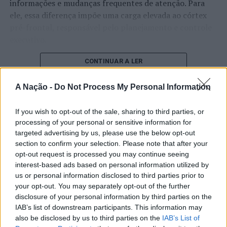
informações e mudanças frequentes de atenção. Para
ele, essa diferença impõe uma carga elevada ao córtex
pré-frontal, responsável pelo planejamento e controle
executivo.
O pesquisador afirma que plataformas digitais também
CONTINUAR A LER
estimulam continuamente o sistema de recompensa do
cérebro, favorecendo a fadiga mental, a dificuldade de
A Nação -
Do Not Process My Personal Information
manter a atenção e a procrastinação. Na sua visão,
ATUALIDADE
tarefas inacabadas permanecem ativas na memória e
If you wish to opt-out of the sale, sharing to third parties, or
“Millennium Estoril Open 2026”
aumentam a sensação de sobrecarga, enquanto o stress
processing of your personal or sensitive information for
targeted advertising by us, please use the below opt-out
prolongado pode elevar os níveis de cortisol e
regressou ao circuito ATP com
section to confirm your selection. Please note that after your
prejudicar o desempenho cognitivo.
vitória do francês Luca Van Assche
opt-out request is processed you may continue seeing
interest-based ads based on personal information utilized by
Fabiano de Abreu Agrela Rodrigues ressalta que não há
us or personal information disclosed to third parties prior to
Publicado
3 dias atrás
on
07/08/2026
evidências de que o ambiente digital provoque mudanças
Por
Ígor Lopes
your opt-out. You may separately opt-out of the further
genéticas na espécie humana. A adaptação observada,
disclosure of your personal information by third parties on the
afirma, ocorre por meio da neuroplasticidade, processo
IAB’s list of downstream participants. This information may
pelo qual os circuitos neurais se reorganizam em
also be disclosed by us to third parties on the
IAB’s List of