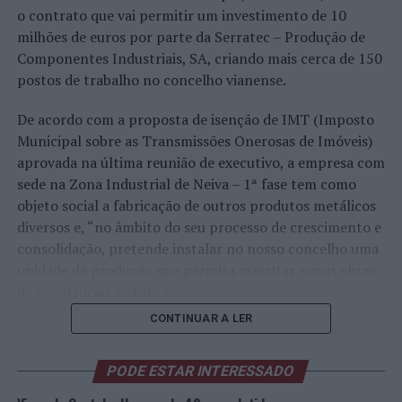
o contrato que vai permitir um investimento de 10
milhões de euros por parte da Serratec – Produção de
Componentes Industriais, SA, criando mais cerca de 150
postos de trabalho no concelho vianense.
De acordo com a proposta de isenção de IMT (Imposto
Municipal sobre as Transmissões Onerosas de Imóveis)
aprovada na última reunião de executivo, a empresa com
sede na Zona Industrial de Neiva – 1ª fase tem como
objeto social a fabricação de outros produtos metálicos
diversos e, “no âmbito do seu processo de crescimento e
consolidação, pretende instalar no nosso concelho uma
unidade de produção que permita executar novas obras
de construção metálica”.
CONTINUAR A LER
Para tal, a empresa pretende adquirir uma parcela de
terreno com 5.550 m2 para um investimento que
PODE ESTAR INTERESSADO
rondará os 10 milhões de euros “e dotará a empresa dos
meios necessários para a implementação do projeto,