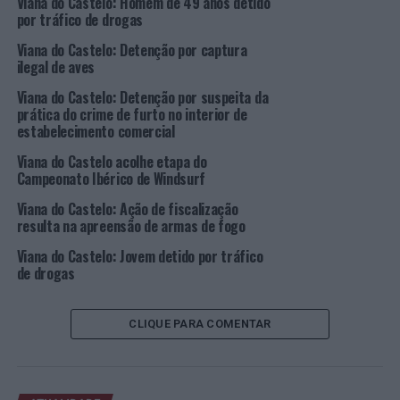
Viana do Castelo: Homem de 49 anos detido
assim como a aquisição do referido terreno pelo valor de
por tráfico de drogas
80.525 euros”, tendo a autarquia isentado a empresa do
Viana do Castelo: Detenção por captura
pagamento de IMT relativo à transmissão do direito de
ilegal de aves
propriedade no âmbito do Regime de Incentivos em
Viana do Castelo: Detenção por suspeita da
vigor.
prática do crime de furto no interior de
estabelecimento comercial
Recorde-se que o Regime de Incentivos para 2022 prevê
Viana do Castelo acolhe etapa do
a continuidade das reduções e isenções de taxas diversas.
Campeonato Ibérico de Windsurf
Pela primeira vez, o regime prevê a isenção do valor
final das taxas administrativas e de urbanização e
Viana do Castelo: Ação de fiscalização
resulta na apreensão de armas de fogo
edificação em operações urbanísticas / 1ª habitação
para jovens até aos 35 anos.
Viana do Castelo: Jovem detido por tráfico
de drogas
O regime inclui reduções e isenções de taxas para
investidores de empreendimentos turísticos e
CLIQUE PARA COMENTAR
acolhimento empresarial, atividades económicas
relacionadas com as fileiras da agricultura, floresta e
produtos de base regional e do mar, setor tecnológico,
serviços partilhados e indústrias/atividades criativas,