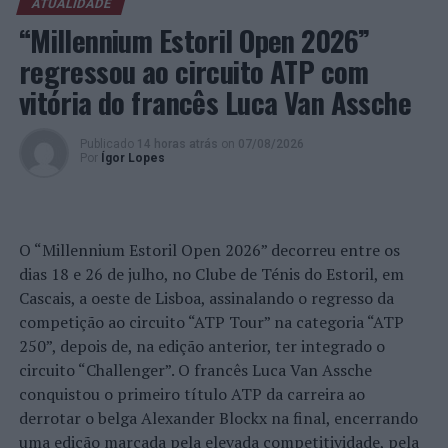
ATUALIDADE
equipamentos de utilização coletiva, abrangendo ainda a
“Millennium Estoril Open 2026”
regeneração urbana e operações urbanísticas. O regime
regressou ao circuito ATP com
inclui ainda a atividade hoteleira, de restauração e de
espaços de bebidas, possibilitando o pagamento em
vitória do francês Luca Van Assche
prestações das taxas de ocupação dos lotes do Parque
Empresarial da Praia Norte.
Publicado
14 horas atrás
on
07/08/2026
Por
Ígor Lopes
O Regime de Incentivos aplica-se, pois, para
empreendimentos turísticos com a isenção total de
taxas de licenciamento em todas as operações
O “Millennium Estoril Open 2026” decorreu entre os
urbanísticas, apoio e acompanhamento dos projetos de
dias 18 e 26 de julho, no Clube de Ténis do Estoril, em
investimento, nomeadamente na agilização dos
Cascais, a oeste de Lisboa, assinalando o regresso da
processos de licenciamento. No que toca a acolhimento
competição ao circuito “ATP Tour” na categoria “ATP
empresarial (novas empresas e empresas existentes no
250”, depois de, na edição anterior, ter integrado o
concelho), implica a isenção total de taxas de
circuito “Challenger”. O francês Luca Van Assche
licenciamento em todas as operações urbanísticas,
conquistou o primeiro título ATP da carreira ao
bonificação do preço de cedência de terrenos, realização
derrotar o belga Alexander Blockx na final, encerrando
de obras de infraestruturas e ainda apoio e
uma edição marcada pela elevada competitividade, pela
acompanhamento dos projetos de investimento.