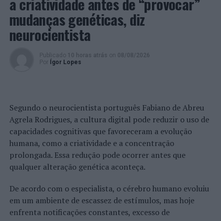
a criatividade antes de “provocar”
Foto: CMVC.
mudanças genéticas, diz
neurocientista
TÓPICOS RELACIONADOS:
CAMINHADA
DESTAQUE
VIANA DO CASTELO
Publicado
10 horas atrás
on
08/08/2026
Por
Ígor Lopes
PRÓXIMO
SunEnergy instala um Megawatt de painéis solares na
Omya Portugal em Soure
NÃO PERCA
Segundo o neurocientista português Fabiano de Abreu
Viseu: PSP detém cidadão por condução sob efeito do
álcool
Agrela Rodrigues, a cultura digital pode reduzir o uso de
capacidades cognitivas que favoreceram a evolução
humana, como a criatividade e a concentração
prolongada. Essa redução pode ocorrer antes que
qualquer alteração genética aconteça.
De acordo com o especialista, o cérebro humano evoluiu
em um ambiente de escassez de estímulos, mas hoje
enfrenta notificações constantes, excesso de