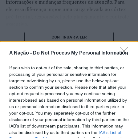
informações e mudanças frequentes de atenção. Para
ele, essa diferença impõe uma carga elevada ao córtex
pré-frontal, responsável pelo planejamento e controle
executivo.
O pesquisador afirma que plataformas digitais também
CONTINUAR A LER
estimulam continuamente o sistema de recompensa do
cérebro, favorecendo a fadiga mental, a dificuldade de
A Nação -
Do Not Process My Personal Information
manter a atenção e a procrastinação. Na sua visão,
ATUALIDADE
tarefas inacabadas permanecem ativas na memória e
If you wish to opt-out of the sale, sharing to third parties, or
“Millennium Estoril Open 2026”
aumentam a sensação de sobrecarga, enquanto o stress
processing of your personal or sensitive information for
targeted advertising by us, please use the below opt-out
prolongado pode elevar os níveis de cortisol e
regressou ao circuito ATP com
section to confirm your selection. Please note that after your
prejudicar o desempenho cognitivo.
vitória do francês Luca Van Assche
opt-out request is processed you may continue seeing
interest-based ads based on personal information utilized by
Fabiano de Abreu Agrela Rodrigues ressalta que não há
us or personal information disclosed to third parties prior to
Publicado
1 dia atrás
on
07/08/2026
evidências de que o ambiente digital provoque mudanças
Por
Ígor Lopes
your opt-out. You may separately opt-out of the further
genéticas na espécie humana. A adaptação observada,
disclosure of your personal information by third parties on the
afirma, ocorre por meio da neuroplasticidade, processo
IAB’s list of downstream participants. This information may
pelo qual os circuitos neurais se reorganizam em
also be disclosed by us to third parties on the
IAB’s List of