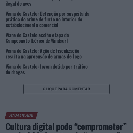
para o ambiente promovendo a descarbonização das
ilegal de aves
cidades”.
Viana do Castelo: Detenção por suspeita da
prática do crime de furto no interior de
“O Município de Viana do Castelo comunga destes
estabelecimento comercial
objetivos e pretende continuar a fomentar a
Viana do Castelo acolhe etapa do
caminhabilidade do concelho, pelo que se propõe a
Campeonato Ibérico de Windsurf
adesão à Rede de Cidades e Vilas que Caminham”, foi
referido na proposta.
Viana do Castelo: Ação de fiscalização
resulta na apreensão de armas de fogo
A Rede Espanhola já conta com 76 cidades de 3 países,
Viana do Castelo: Jovem detido por tráfico
como Espanha, Portugal e México. A Rede Portuguesa
de drogas
conta já com 37 pedidos de adesão. Pretende-se que
Viana do Castelo seja uma das cidades que façam parte
CLIQUE PARA COMENTAR
desta rede desde o seu início, de forma a transmitir a
necessidade do alinhamento integrado para a
sustentabilidade do planeta, partilhando e aprendendo
com outros municípios de forma a otimizarmos as
ATUALIDADE
experiências que cada um possui nesta área da
Cultura digital pode “comprometer”
mobilidade.