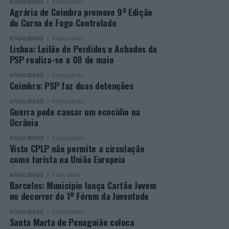
ATUALIDADE
4 anos atrás
os vencedores de cada categoria, estando prevista a
secundário e reforçar as suas competências pessoais e
Agrária de Coimbra promove 9ª Edição
do Curso de Fogo Controlado
presença de mais de 500 participantes.
profissionais.
ATUALIDADE
4 anos atrás
Mais informações em:
Durante a cerimónia foi ainda reconhecido o trabalho
Lisboa: Leilão de Perdidos e Achados da
https://awards.innovationinpolitics.eu/
desenvolvido por toda a equipa de formadores e
PSP realiza-se a 08 de maio
colaboradores da ETG, cujo empenho foi determinante
ATUALIDADE
5 anos atrás
para o sucesso desta edição do Curso EFA.
Coimbra: PSP faz duas detenções
ATUALIDADE
4 anos atrás
A Escola de Tecnologia e Gestão de Barcelos continua a
Guerra pode causar um ecocídio na
afirmar-se como uma referência na formação
Ucrânia
profissional e na qualificação de adultos, contribuindo
ATUALIDADE
3 anos atrás
para o desenvolvimento de competências, o aumento da
Visto CPLP não permite a circulação
empregabilidade e a valorização do capital humano do
como turista na União Europeia
concelho e da região.
ATUALIDADE
1 ano atrás
Barcelos: Município lança Cartão Jovem
A Empresa Municipal de Educação e Cultura de Barcelos
no decorrer do 1º Fórum da Juventude
felicita todos os diplomados por esta importante
conquista, desejando-lhes os maiores sucessos pessoais,
ATUALIDADE
5 anos atrás
Santa Marta de Penaguião coloca
profissionais e académicos, convicta de que este diploma