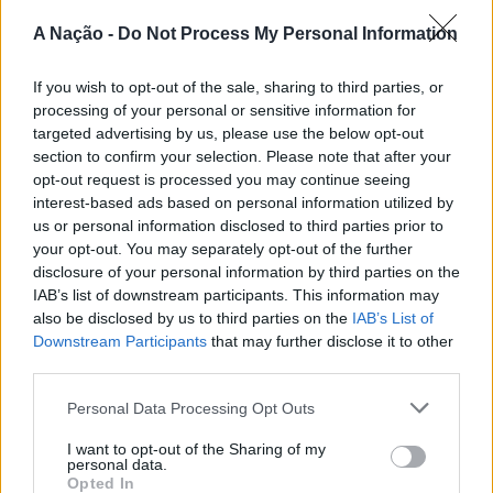
passa também por Sines, Peniche, Viana do Castelo, Vila
A Nação -
Do Not Process My Personal Information
Nova de Milfontes e Ericeira.
CONTINUAR A LER
If you wish to opt-out of the sale, sharing to third parties, or
A iniciativa pretende aproximar a prática dos desportos
processing of your personal or sensitive information for
de vento das comunidades costeiras, promovendo o
targeted advertising by us, please use the below opt-out
território através do mar e das suas condições naturais.
section to confirm your selection. Please note that after your
ATUALIDADE
Nas palavras de Pedro Mota, De todas as etapas do
opt-out request is processed you may continue seeing
Cinco projetos de Cascais finalistas
Nortada Ocean Rides, este evento é o que mais precisa
interest-based ads based on personal information utilized by
da “nortada” como apoio, porque sem vento não há
em iniciativa europeia
us or personal information disclosed to third parties prior to
kitesurf.
your opt-out. You may separately opt-out of the further
disclosure of your personal information by third parties on the
Publicado
23 horas atrás
on
05/08/2026
IAB’s list of downstream participants. This information may
A presença da Nortada vai mais uma vez, alem da
Por
Ígor Lopes
also be disclosed by us to third parties on the
IAB’s List of
competição. O que queremos é fazer parte deste
Downstream Participants
that may further disclose it to other
movimento que promove o encontro entre atletas,
third parties.
visitantes e a comunidade local. Que a marca Nortada
Vencedores serão anunciados no “Innovation in Politics
esteja presente de uma forma natural e quase obvia,
Personal Data Processing Opt Outs
Awards,” a 30 de outubro de 2026, no Centro de
valorizando o património natural e a relação de
Congressos do Estoril.
I want to opt-out of the Sharing of my
Esposende com o vento e o mar, refere o CEO da
personal data.
Nortada.
Opted In