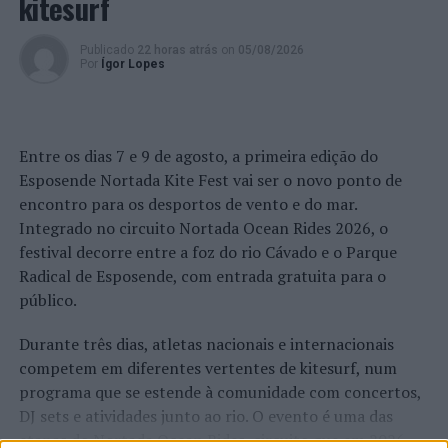
kitesurf
Publicado
22 horas atrás
on
05/08/2026
Por
Ígor Lopes
Entre os dias 7 e 9 de agosto, a primeira edição do
Esposende Nortada Kite Fest vai ser o novo ponto de
encontro para os desportos de vento e do mar.
Integrado no circuito Nortada Ocean Rides 2026, o
festival decorre entre a foz do rio Cávado e o Parque
Radical de Esposende, com entrada gratuita para o
público.
Durante três dias, atletas nacionais e internacionais
competem em diferentes vertentes de kitesurf, num
programa que se estende à comunidade com concertos,
DJ sets e atividades junto ao rio. O evento é uma das
etapas do Nortada Ocean Rides, circuito que em 2026