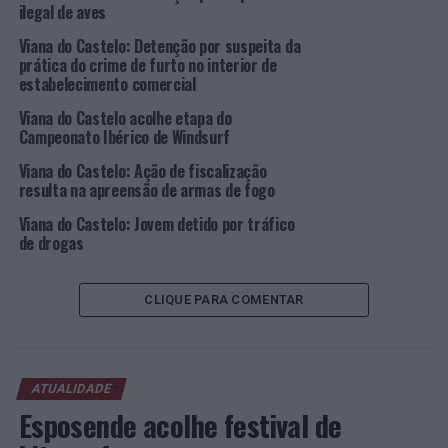
ilegal de aves
Imagem: CMVC.
Viana do Castelo: Detenção por suspeita da
prática do crime de furto no interior de
estabelecimento comercial
TÓPICOS RELACIONADOS:
DESTAQUE
NATAL
VIANA DO CASTELO
Viana do Castelo acolhe etapa do
Campeonato Ibérico de Windsurf
PRÓXIMO
Viana do Castelo: Mercado de Natal alargado à Praça da
Viana do Castelo: Ação de fiscalização
República, Praça da Liberdade e Jardim Público
resulta na apreensão de armas de fogo
Viana do Castelo: Jovem detido por tráfico
NÃO PERCA
Viana do Castelo promove Terapia da Fala nos jardins-
de drogas
de-infância do concelho
CLIQUE PARA COMENTAR
ATUALIDADE
Esposende acolhe festival de