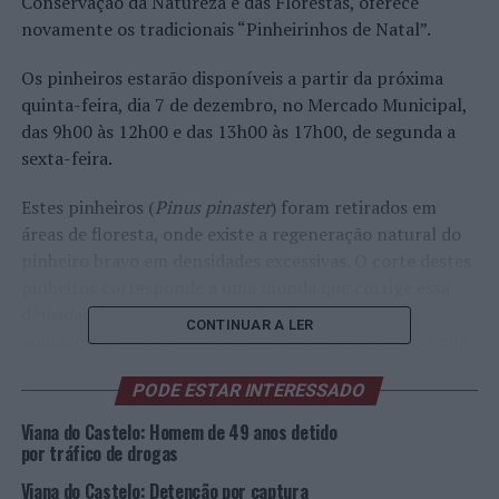
Conservação da Natureza e das Florestas, oferece
novamente os tradicionais “Pinheirinhos de Natal”.
Os pinheiros estarão disponíveis a partir da próxima
quinta-feira, dia 7 de dezembro, no Mercado Municipal,
das 9h00 às 12h00 e das 13h00 às 17h00, de segunda a
sexta-feira.
Estes pinheiros (
Pinus pinaster
) foram retirados em
áreas de floresta, onde existe a regeneração natural do
pinheiro bravo em densidades excessivas. O corte destes
pinheiros corresponde a uma monda que corrige essa
densidade excessiva, concedendo assim melhores
CONTINUAR A LER
condições de desenvolvimento às restantes árvores que
ficam em crescimento.
PODE ESTAR INTERESSADO
O município pretende, assim, evitar que as pessoas
Viana do Castelo: Homem de 49 anos detido
cortem ou destruam árvores onde não é aconselhável,
por tráfico de drogas
oferecendo aos cidadãos um dos mais simbólicos
Viana do Castelo: Detenção por captura
elementos de natal: o pinheiro.