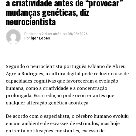
a criatividade antes de “provocar”
rubrica da Coesão Social foi, uma vez mais, reforçada,
assumindo um papel de grande relevância no apoio às
mudanças genéticas, diz
famílias e às Instituições Particulares de Solidariedade
neurocientista
Social.
Publicado
2 dias atrás
on
08/08/2026
Foto: DR.
Por
Ígor Lopes
TÓPICOS RELACIONADOS:
CENTRO DE DIA
DESTAQUE
MONTARIA
TERCEIRA IDADE
VIANA DO CASTELO
Segundo o neurocientista português Fabiano de Abreu
PRÓXIMO
Agrela Rodrigues, a cultura digital pode reduzir o uso de
Albergaria: Ricardo Ribeiro encerra Ciclo de Fado no
Cineteatro Alba
capacidades cognitivas que favoreceram a evolução
humana, como a criatividade e a concentração
NÃO PERCA
prolongada. Essa redução pode ocorrer antes que
Barcelos é a Primeira Capital Mundial da Saúde Mental
qualquer alteração genética aconteça.
De acordo com o especialista, o cérebro humano evoluiu
em um ambiente de escassez de estímulos, mas hoje
enfrenta notificações constantes, excesso de