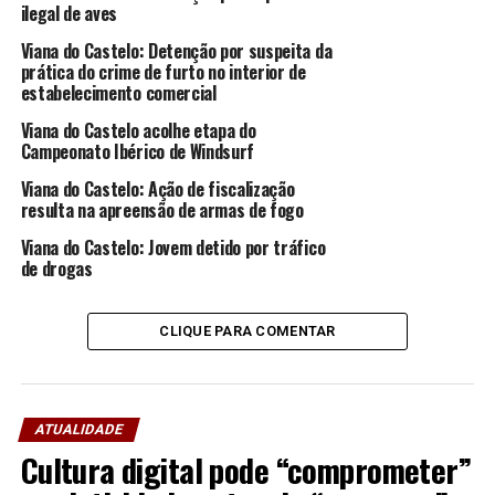
gerido pelo Centro Social de Lanheses, uma vez que esta
ilegal de aves
Instituição Particular de Solidariedade Social já
Viana do Castelo: Detenção por suspeita da
acompanha várias famílias nesta área de residência
prática do crime de furto no interior de
através do SAD – Serviço de Apoio Domiciliário.
estabelecimento comercial
Viana do Castelo acolhe etapa do
As instalações escolhidas para o funcionamento desta
Campeonato Ibérico de Windsurf
resposta social vão ser alvo de uma reformulação total
uma vez que é necessário que obedeçam a critérios e a
Viana do Castelo: Ação de fiscalização
resulta na apreensão de armas de fogo
condições muito específicas estipuladas pelo Instituto
de Segurança Social e da Autoridade Nacional da
Viana do Castelo: Jovem detido por tráfico
Proteção Civil, sendo que a autarquia vai apoiar a criação
de drogas
deste projeto através de apoio financeiro atribuído ao
Centro Paroquial e Social de Lanheses.
CLIQUE PARA COMENTAR
Recorde-se que o Plano de Atividades e Orçamento da
autarquia vianense para o presente ano refere que o
investimento na melhoria da qualidade de vida dos
ATUALIDADE
cidadãos é absolutamente fundamental para um
Cultura digital pode “comprometer”
concelho socialmente justo e equilibrado, pelo que a