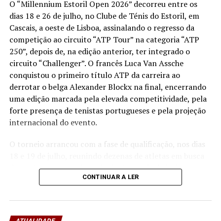
resposta às experiências.
O “Millennium Estoril Open 2026” decorreu entre os
dias 18 e 26 de julho, no Clube de Ténis do Estoril, em
“O principal desafio é preservar a capacidade de reflexão
Cascais, a oeste de Lisboa, assinalando o regresso da
profunda em um contexto marcado pela abundância de
competição ao circuito “ATP Tour” na categoria “ATP
informações e pela rápida evolução tecnológica. O
250”, depois de, na edição anterior, ter integrado o
potencial cognitivo humano permanece, mas o seu
circuito “Challenger”. O francês Luca Van Assche
desenvolvimento depende de como o cérebro é
conquistou o primeiro título ATP da carreira ao
exercitado no cotidiano”, finalizou Fabiano de Abreu
derrotar o belga Alexander Blockx na final, encerrando
Agrela Rodrigues.
uma edição marcada pela elevada competitividade, pela
forte presença de tenistas portugueses e pela projeção
Ígor Lopes
internacional do evento.
O torneio arrancou com a fase de qualificação, nos dias
18 e 19 de julho, reunindo dezenas de atletas em busca
de um lugar no quadro principal. A cerimónia de
CONTINUAR A LER
abertura contou com a presença do presidente da
Câmara Municipal de Cascais, Nuno Piteira Lopes,
acompanhado pelo executivo municipal, assinalando o
início de uma competição que voltou a colocar o
ATUALIDADE