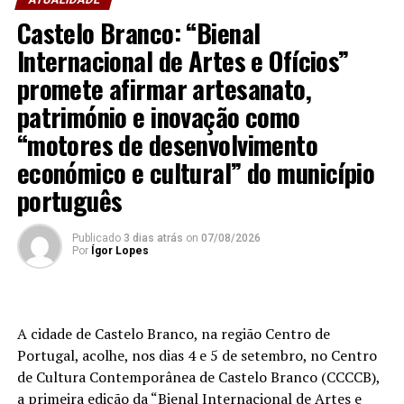
concelho no centro do calendário internacional do
Castelo Branco: “Bienal
ténis.
Internacional de Artes e Ofícios”
Apesar das desistências de última hora de jogadores
promete afirmar artesanato,
como Casper Ruud (Noruega), Alejandro Davidovich
património e inovação como
Fokina (Espanha) e Matteo Arnaldi (Itália), a prova
“motores de desenvolvimento
apresentou um quadro competitivo de elevado nível,
liderado pelo russo Andrey Rublev, primeiro cabeça de
económico e cultural” do município
série, pelo italiano Luciano Darderi, pelo chileno
português
Alejandro Tabilo e pelo belga Alexander Blockx.
Um dos momentos mais aguardados da semana foi
Publicado
3 dias atrás
on
07/08/2026
também o regresso do suíço Stan Wawrinka ao Estoril,
Por
Ígor Lopes
integrado na digressão de despedida do antigo vencedor
de três torneios do Grand Slam.
A edição de 2026 ficou igualmente marcada pela maior
A cidade de Castelo Branco, na região Centro de
representação portuguesa de sempre num torneio ATP
Portugal, acolhe, nos dias 4 e 5 de setembro, no Centro
realizado em território nacional. Nuno Borges, Jaime
de Cultura Contemporânea de Castelo Branco (CCCCB),
Faria, Henrique Rocha, Frederico Ferreira Silva, Tiago
a primeira edição da “Bienal Internacional de Artes e