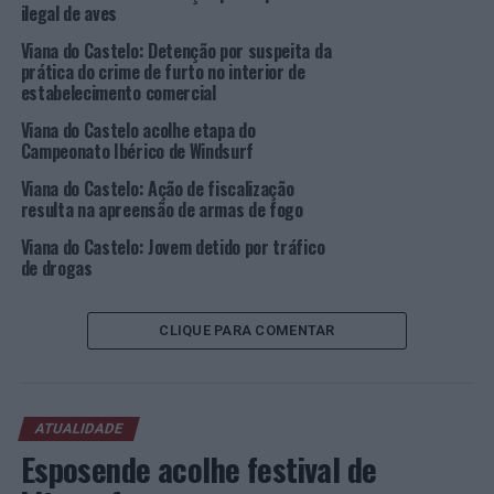
ilegal de aves
A atribuição de bolsas de estudo por parte da Câmara
Viana do Castelo: Detenção por suspeita da
Municipal tem por finalidade apoiar o prosseguimento
prática do crime de furto no interior de
de estudos a estudantes com aproveitamento escolar
estabelecimento comercial
que, por falta de condições económicas, se veem
Viana do Castelo acolhe etapa do
impossibilitados de o fazer.
Campeonato Ibérico de Windsurf
As bolsas de estudo são de apoio social direto nas
Viana do Castelo: Ação de fiscalização
propinas. O número de bolsas a atribuir poderá ascender
resulta na apreensão de armas de fogo
até 25, até a um máximo de 20 vagas para alunos para
Viana do Castelo: Jovem detido por tráfico
alunos que frequentem instituições de ensino superior e
de drogas
5 vagas para alunos que frequentem o Instituto
Politécnico de Viana do Castelo (IPVC).
CLIQUE PARA COMENTAR
Imagem: CMVC.
TÓPICOS RELACIONADOS:
BOLSAS DE ESTUDO
DESTAQUE
ATUALIDADE
ENSINO SUPERIOR
VIANA DO CASTELO
Esposende acolhe festival de
PRÓXIMO