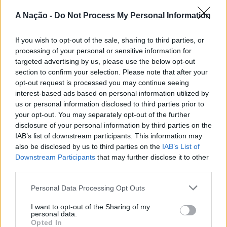
passa também por Sines, Peniche, Viana do Castelo, Vila
A Nação -
Do Not Process My Personal Information
Nova de Milfontes e Ericeira.
CONTINUAR A LER
If you wish to opt-out of the sale, sharing to third parties, or
A iniciativa pretende aproximar a prática dos desportos
processing of your personal or sensitive information for
de vento das comunidades costeiras, promovendo o
targeted advertising by us, please use the below opt-out
território através do mar e das suas condições naturais.
section to confirm your selection. Please note that after your
ATUALIDADE
Nas palavras de Pedro Mota, De todas as etapas do
opt-out request is processed you may continue seeing
Cinco projetos de Cascais finalistas
Nortada Ocean Rides, este evento é o que mais precisa
interest-based ads based on personal information utilized by
da “nortada” como apoio, porque sem vento não há
em iniciativa europeia
us or personal information disclosed to third parties prior to
kitesurf.
your opt-out. You may separately opt-out of the further
disclosure of your personal information by third parties on the
Publicado
1 dia atrás
on
05/08/2026
IAB’s list of downstream participants. This information may
A presença da Nortada vai mais uma vez, alem da
Por
Ígor Lopes
also be disclosed by us to third parties on the
IAB’s List of
competição. O que queremos é fazer parte deste
Downstream Participants
that may further disclose it to other
movimento que promove o encontro entre atletas,
third parties.
visitantes e a comunidade local. Que a marca Nortada
Vencedores serão anunciados no “Innovation in Politics
esteja presente de uma forma natural e quase obvia,
Personal Data Processing Opt Outs
Awards,” a 30 de outubro de 2026, no Centro de
valorizando o património natural e a relação de
Congressos do Estoril.
I want to opt-out of the Sharing of my
Esposende com o vento e o mar, refere o CEO da
personal data.
Nortada.
Opted In