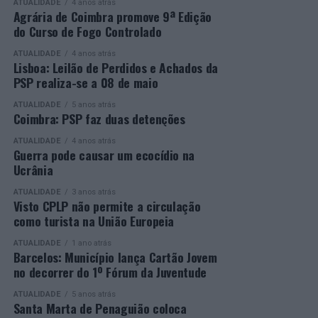
ATUALIDADE
4 anos atrás
os vencedores de cada categoria, estando prevista a
secundário e reforçar as suas competências pessoais e
Agrária de Coimbra promove 9ª Edição
do Curso de Fogo Controlado
presença de mais de 500 participantes.
profissionais.
ATUALIDADE
4 anos atrás
Mais informações em:
Durante a cerimónia foi ainda reconhecido o trabalho
Lisboa: Leilão de Perdidos e Achados da
https://awards.innovationinpolitics.eu/
desenvolvido por toda a equipa de formadores e
PSP realiza-se a 08 de maio
colaboradores da ETG, cujo empenho foi determinante
ATUALIDADE
5 anos atrás
para o sucesso desta edição do Curso EFA.
Coimbra: PSP faz duas detenções
ATUALIDADE
4 anos atrás
A Escola de Tecnologia e Gestão de Barcelos continua a
Guerra pode causar um ecocídio na
afirmar-se como uma referência na formação
Ucrânia
profissional e na qualificação de adultos, contribuindo
ATUALIDADE
3 anos atrás
para o desenvolvimento de competências, o aumento da
Visto CPLP não permite a circulação
empregabilidade e a valorização do capital humano do
como turista na União Europeia
concelho e da região.
ATUALIDADE
1 ano atrás
Barcelos: Município lança Cartão Jovem
A Empresa Municipal de Educação e Cultura de Barcelos
no decorrer do 1º Fórum da Juventude
felicita todos os diplomados por esta importante
conquista, desejando-lhes os maiores sucessos pessoais,
ATUALIDADE
5 anos atrás
Santa Marta de Penaguião coloca
profissionais e académicos, convicta de que este diploma