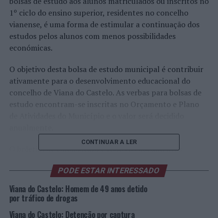
bolsas de estudo aos alunos matriculados ou inscritos no
1º ciclo do ensino superior, residentes no concelho
vianense, é uma forma de estimular a continuação dos
estudos pelos alunos com menos possibilidades
económicas.
O objetivo desta bolsa de estudo municipal é contribuir
ativamente para o desenvolvimento educacional do
concelho de Viana do Castelo. As verbas para bolsas de
estudo encontram-se inscritas no Orçamento e Plano
de Atividades do Município e o valor será decidido
anualmente.
CONTINUAR A LER
O boletim de candidatura e todos os documentos
solicitados devem ser enviados para o endereço de e-
PODE ESTAR INTERESSADO
mail
juventude@cm-viana-castelo.pt
após consulta do
regulamento disponível no site da autarquia
Viana do Castelo: Homem de 49 anos detido
(
http://www.cm-viana-castelo.pt/pt/bolsas-de-estudo-
por tráfico de drogas
1-ciclo-do-ensino-superior
).
Viana do Castelo: Detenção por captura