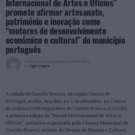
Internacional de Artes e Ofícios”
promete afirmar artesanato,
PRÓXIMO
Complexo Desportivo de Barcelos vai arrancar
património e inovação como
NÃO PERCA
“motores de desenvolvimento
Viana do Castelo: Candidaturas a Bolsas de Estudo do 1º
económico e cultural” do município
Ciclo do Ensino Superior até 31 de outubro
português
Publicado
4 horas atrás
on
07/08/2026
Por
Ígor Lopes
A cidade de Castelo Branco, na região Centro de
Portugal, acolhe, nos dias 4 e 5 de setembro, no Centro
de Cultura Contemporânea de Castelo Branco (CCCCB),
a primeira edição da “Bienal Internacional de Artes e
Ofícios”, iniciativa organizada pela Câmara Municipal de
Castelo Branco, através da Divisão de Museus e Cultura,