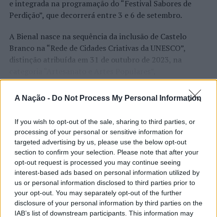
e integrada na programação do “Festival Sabores de
Perdição”, que decorrerá entre 3 e 6 de setembro.
A Bienal nasce na sequência da inclusão de Castelo
Branco na “Rede de Cidades Criativas da UNESCO”,
distinção atribuída em 31 de outubro de 2023, na
categoria “Artesanato e Artes Populares”,
reconhecimento internacional alcançado graças ao
“valor patrimonial, artístico e identitário” do “Bordado
A Nação -
Do Not Process My Personal Information
CONTINUAR A LER
de Castelo Branco”, uma das manifestações mais
emblemáticas da cultura portuguesa e elemento central
If you wish to opt-out of the sale, sharing to third parties, or
da identidade albicastrense.
processing of your personal or sensitive information for
targeted advertising by us, please use the below opt-out
ATUALIDADE
Ao longo de dois dias, especialistas nacionais e
section to confirm your selection. Please note that after your
Covilhã: Especialista aponta
internacionais, investigadores, artesãos, representantes
opt-out request is processed you may continue seeing
interest-based ads based on personal information utilized by
institucionais, organismos públicos, instituições de
investimento estrangeiro e
us or personal information disclosed to third parties prior to
ensino superior e cidades pertencentes à “Rede de
valorização imobiliária como
your opt-out. You may separately opt-out of the further
Cidades Criativas da UNESCO” discutirão políticas
disclosure of your personal information by third parties on the
motores do crescimento da Beira
públicas, inovação, empreendedorismo,
IAB’s list of downstream participants. This information may