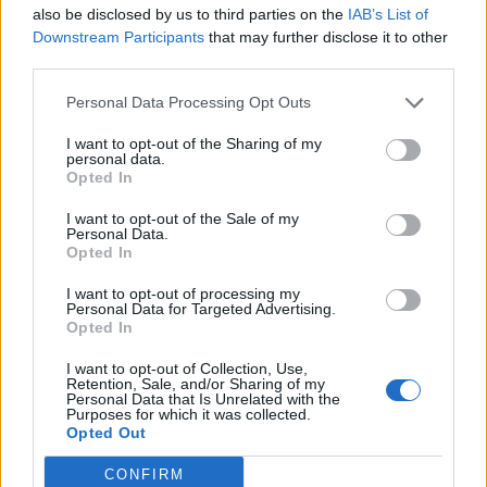
Interior
internacionalização, cooperação entre territórios,
also be disclosed by us to third parties on the
IAB’s List of
preservação dos saberes tradicionais, renovação
Downstream Participants
that may further disclose it to other
geracional e o papel das artes e dos ofícios enquanto
third parties.
Publicado
22 horas atrás
on
06/08/2026
Por
Ígor Lopes
“instrumentos de desenvolvimento económico,
Personal Data Processing Opt Outs
turístico e cultural”.
I want to opt-out of the Sharing of my
Além dos debates e conferências, a programação
personal data.
O consultor imobiliário português, António Carlos,
Opted In
integrará visitas ao Museu dos Têxteis, ao Centro de
defende que a Beira Interior, localizada na Região
Interpretação do Bordado de Castelo Branco, a
I want to opt-out of the Sale of my
Centro de Portugal, atravessa um período de “forte
Personal Data.
exposição “O Mundo Bordado à Mão” e iniciativas de
Opted In
crescimento económico e imobiliário”, sustentando que
demonstração artesanal ao vivo.
a região reúne atualmente “condições para atrair novos
I want to opt-out of processing my
investidores nacionais e estrangeiros, fixar população e
Personal Data for Targeted Advertising.
Uma Bienal que “consolida a estratégia de
Opted In
consolidar um modelo de desenvolvimento assente na
crescimento internacional” de Castelo Branco
qualidade de vida, na inovação e na valorização do
I want to opt-out of Collection, Use,
Em entrevista exclusiva à Agência Incomparáveis, Sónia
território”.
Retention, Sale, and/or Sharing of my
Personal Data that Is Unrelated with the
Abreu, chefe da Divisão de Museus e Cultura da Câmara
As declarações foram prestadas à Agência
Purposes for which it was collected.
Opted Out
Municipal de Castelo Branco, considera que a Bienal
Incomparáveis no âmbito de mais uma edição da Feira de
representa a evolução natural da estratégia que o
São Tiago, que decorreu entre os dias 16 e 26 de julho,
CONFIRM