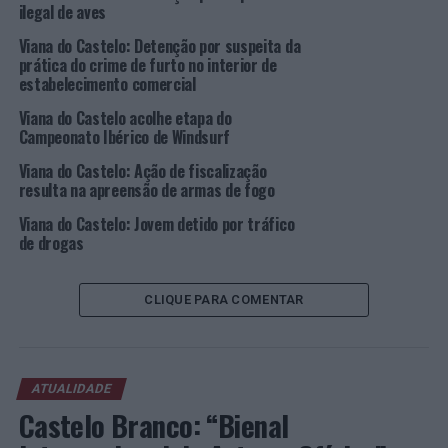
ISO 9001 é criada uma força motriz que impulsionará de
ilegal de aves
forma sustentada a qualidade do produto/serviço.
Viana do Castelo: Detenção por suspeita da
prática do crime de furto no interior de
A adoção de um Sistema de Gestão da Qualidade é,
estabelecimento comercial
segundo a ISO 9001, uma decisão estratégica da
Viana do Castelo acolhe etapa do
Organização, ou seja, tomada ao mais alto nível de
Campeonato Ibérico de Windsurf
decisão para servir um propósito específico e obter
resultados.
Viana do Castelo: Ação de fiscalização
resulta na apreensão de armas de fogo
Ao endereçar a capacidade de satisfazer as necessidades
Viana do Castelo: Jovem detido por tráfico
e expetativas dos clientes, aumentar a sua satisfação
de drogas
através de um sistema de gestão e melhorar o
desempenho global da Organização, a ISO 9001 assenta
CLIQUE PARA COMENTAR
no propósito fundamental da existência de uma
Organização.
Foto: CMVC.
ATUALIDADE
Castelo Branco: “Bienal
TÓPICOS RELACIONADOS:
APCER
CERTIFICADO
DESTAQUE
VIANA DO CASTELO