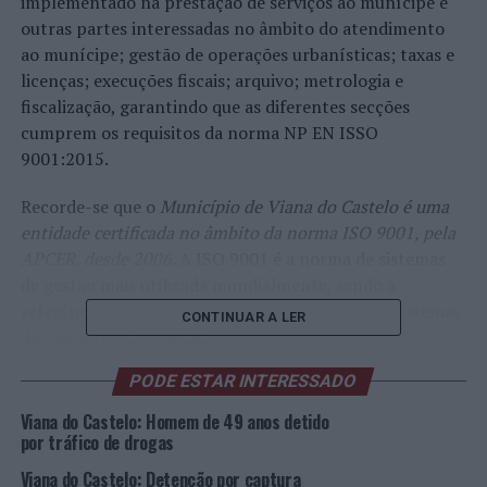
implementado na prestação de serviços ao munícipe e
outras partes interessadas no âmbito do atendimento
ao munícipe; gestão de operações urbanísticas; taxas e
licenças; execuções fiscais; arquivo; metrologia e
fiscalização, garantindo que as diferentes secções
cumprem os requisitos da norma NP EN ISSO
9001:2015.
Recorde-se que o
Município de Viana do Castelo é uma
entidade certificada no âmbito da norma ISO 9001, pela
APCER, desde 2006.
A ISO 9001 é a norma de sistemas
de gestão mais utilizada mundialmente, sendo a
referência internacional para a Certificação de Sistemas
CONTINUAR A LER
de Gestão da Qualidade.
PODE ESTAR INTERESSADO
Esta norma de gestão tem como principal intuito ser
usada pelas empresas como um guia de implementação
Viana do Castelo: Homem de 49 anos detido
de um Sistema de Gestão da Qualidade reconhecido.
por tráfico de drogas
Desta forma, ao obter a certificação pela norma NP EN
Viana do Castelo: Detenção por captura