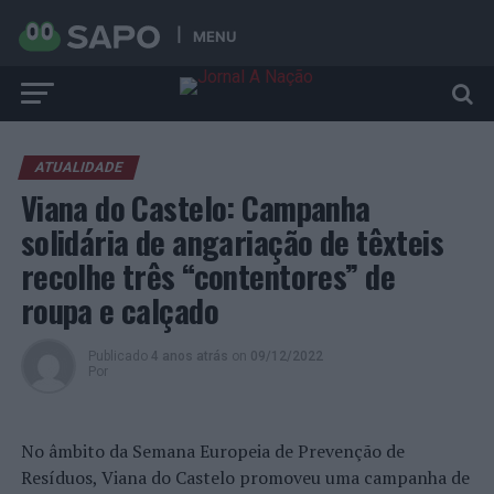
MENU
ATUALIDADE
Viana do Castelo: Campanha
solidária de angariação de têxteis
recolhe três “contentores” de
roupa e calçado
Publicado
4 anos atrás
on
09/12/2022
Por
No âmbito da Semana Europeia de Prevenção de
Resíduos, Viana do Castelo promoveu uma campanha de