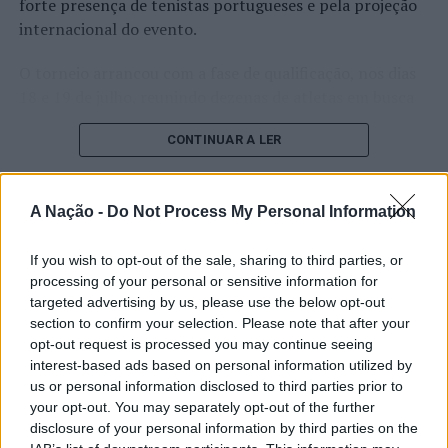
forte presença de tenistas portugueses e pela projeção
internacional do evento.
O torneio arrancou com a fase de qualificação, nos dias
18 e 19 de julho, reunindo dezenas de atletas em busca
de um lugar no quadro principal. A cerimónia de
CONTINUAR A LER
abertura contou com a presença do presidente da
Câmara Municipal de Cascais, Nuno Piteira Lopes,
acompanhado pelo executivo municipal, assinalando o
A Nação -
Do Not Process My Personal Information
início de uma competição que voltou a colocar o
ATUALIDADE
concelho no centro do calendário internacional do
Castelo Branco: “Bienal
If you wish to opt-out of the sale, sharing to third parties, or
ténis.
processing of your personal or sensitive information for
Internacional de Artes e Ofícios”
targeted advertising by us, please use the below opt-out
Apesar das desistências de última hora de jogadores
promete afirmar artesanato,
section to confirm your selection. Please note that after your
como Casper Ruud (Noruega), Alejandro Davidovich
opt-out request is processed you may continue seeing
património e inovação como
Fokina (Espanha) e Matteo Arnaldi (Itália), a prova
interest-based ads based on personal information utilized by
“motores de desenvolvimento
apresentou um quadro competitivo de elevado nível,
us or personal information disclosed to third parties prior to
liderado pelo russo Andrey Rublev, primeiro cabeça de
económico e cultural” do município
your opt-out. You may separately opt-out of the further
série, pelo italiano Luciano Darderi, pelo chileno
disclosure of your personal information by third parties on the