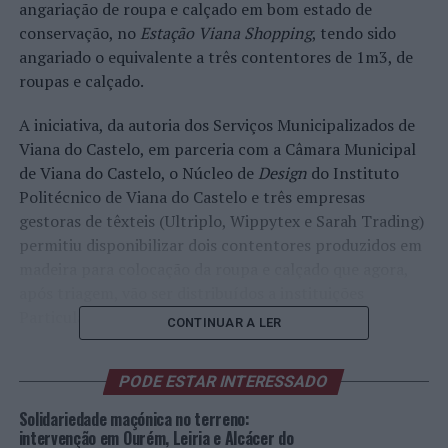
angariação de roupa e calçado em bom estado de
conservação, no
Estação Viana Shopping
, tendo sido
angariado o equivalente a três contentores de 1m3, de
roupas e calçado.
A iniciativa, da autoria dos Serviços Municipalizados de
Viana do Castelo, em parceria com a Câmara Municipal
de Viana do Castelo, o Núcleo de
Design
do Instituto
Politécnico de Viana do Castelo e três empresas
gestoras de têxteis (Ultriplo, Wippytex e Sarah Trading)
permitiu disponibilizar dois contentores produzidos em
madeira para colocação da roupa e calçado que agora,
após triagem, vão ser distribuídos a instituições
Particulares de Solidariedade Social (IPSS).
CONTINUAR A LER
A campanha, que inicialmente estava prevista realizar-
PODE ESTAR INTERESSADO
se apenas na Semana Europeia de Prevenção de
Resíduos que decorreu entre 19 a 27 de novembro,
Solidariedade maçónica no terreno:
prolongou-se por mais uma semana devido ao sucesso
intervenção em Ourém, Leiria e Alcácer do