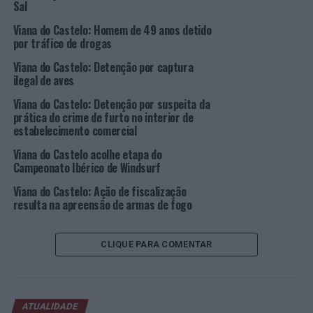
Sal
da mesma e à recetividade dos vianenses.
Viana do Castelo: Homem de 49 anos detido
As entidades organizadoras salientam, numa época do
por tráfico de drogas
ano tão especial, “a solidariedade e generosidade de
Viana do Castelo: Detenção por captura
todos aqueles que contribuíram para uma causa tão
ilegal de aves
nobre e que certamente irá fazer a diferença na vida de
Viana do Castelo: Detenção por suspeita da
muitos cidadãos”.
prática do crime de furto no interior de
estabelecimento comercial
Foto: CMVC.
Viana do Castelo acolhe etapa do
Campeonato Ibérico de Windsurf
TÓPICOS RELACIONADOS:
CAMPANHA
DESTAQUE
ESTAÇÃO VIANA SHOPPING
SOLIDARIEDADE
Viana do Castelo: Ação de fiscalização
VIANA DO CASTELO
resulta na apreensão de armas de fogo
PRÓXIMO
Braga: Duas detenções por condução sob o efeito do
CLIQUE PARA COMENTAR
álcool
NÃO PERCA
Lagos: Adjudicada nova empreitada de requalificação da
Ponta da Piedade
ATUALIDADE