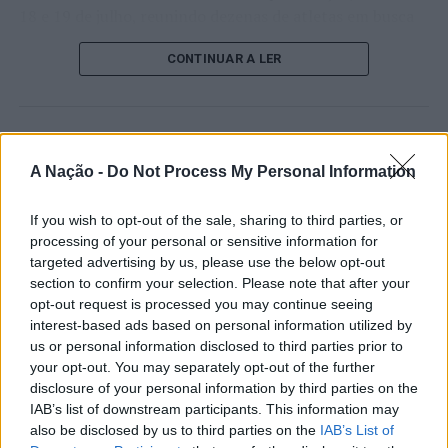
do Castelo (Santa Maria Maior, Monserrate) e Meadela,
18 e 19 de julho, reunindo dezenas de atletas em busca
foram definidos 20.000 euros para a 1ª fase da
de um lugar no quadro principal. A cerimónia de
CONTINUAR A LER
substituição da cobertura no edifício da Associação de
abertura contou com a presença do presidente da
Moradores de Portuzelo.
Câmara Municipal de Cascais, Nuno Piteira Lopes,
acompanhado pelo executivo municipal, assinalando o
De acordo com a proposta, estes apoios surgem para
início de uma competição que voltou a colocar o
ATUALIDADE
“alavancar respostas no território nos domínios dos
concelho no centro do calendário internacional do
A Nação -
Do Not Process My Personal Information
Castelo Branco: “Bienal
serviços, social, cultural, desportivo e económico,
ténis.
destacando-se a construção, reabilitação e
Internacional de Artes e Ofícios”
If you wish to opt-out of the sale, sharing to third parties, or
refuncionalização de espaços para respostas
Apesar das desistências de última hora de jogadores
promete afirmar artesanato,
processing of your personal or sensitive information for
administrativas, de convívio e lazer (centros de
como Casper Ruud (Noruega), Alejandro Davidovich
targeted advertising by us, please use the below opt-out
património e inovação como
convívio), lúdicas (parques infantis) e culturais,
Fokina (Espanha) e Matteo Arnaldi (Itália), a prova
section to confirm your selection. Please note that after your
“motores de desenvolvimento
respondendo às dinâmicas de desenvolvimento de cada
apresentou um quadro competitivo de elevado nível,
opt-out request is processed you may continue seeing
freguesia, valorizando e garantindo convergência de
liderado pelo russo Andrey Rublev, primeiro cabeça de
interest-based ads based on personal information utilized by
económico e cultural” do município
meios e otimização de recursos, na garantia da qualidade
série, pelo italiano Luciano Darderi, pelo chileno
us or personal information disclosed to third parties prior to
português
your opt-out. You may separately opt-out of the further
de vida e bem-estar dos seus habitantes”.
Alejandro Tabilo e pelo belga Alexander Blockx.
disclosure of your personal information by third parties on the
Um dos momentos mais aguardados da semana foi
IAB’s list of downstream participants. This information may
Foto: CMVC.
Publicado
1 dia atrás
on
07/08/2026
também o regresso do suíço Stan Wawrinka ao Estoril,
Por
Ígor Lopes
also be disclosed by us to third parties on the
IAB’s List of
integrado na digressão de despedida do antigo vencedor