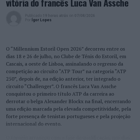
vitória do francês Luca Van Assche
supressão de passagens de nível (construção de
passagens inferiores e superiores rodoviárias e pedonais)
Publicado
19 horas atrás
on
07/08/2026
e implementação de um extenso plano de sinalização
Por
Ígor Lopes
horizontal (pinturas) e vertical (sinais), dedicando no
Plano de Atividades e Orçamento de 2023, para o efeito,
mais de 8,1 milhões de euros que, concluído, permitirá
O “Millennium Estoril Open 2026” decorreu entre os
elevar os níveis de segurança da estrutura/rede viária do
dias 18 e 26 de julho, no Clube de Ténis do Estoril, em
concelho e a qualidade de vida dos respetivos espaços
Cascais, a oeste de Lisboa, assinalando o regresso da
territoriais”, assegura o documento.
competição ao circuito “ATP Tour” na categoria “ATP
Foi também aprovada a proposta de Apoio às Juntas e
250”, depois de, na edição anterior, ter integrado o
Uniões de Freguesias – Constrição e Requalificação de
circuito “Challenger”. O francês Luca Van Assche
Equipamentos, no valor global de 116 mil euros para
conquistou o primeiro título ATP da carreira ao
três freguesias.
derrotar o belga Alexander Blockx na final, encerrando
uma edição marcada pela elevada competitividade, pela
Foram, assim, definidos 15.000 euros para Afife, para a
forte presença de tenistas portugueses e pela projeção
1ª fase da aquisição de terrenos para o Centro Cívico.
internacional do evento.
Para Areosa, 81.000 euros para a 4ª fase da ampliação da
Casa Mortuária. Já para a União de Freguesias de Viana
O torneio arrancou com a fase de qualificação, nos dias