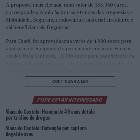
A proposta mais elevada, num valor de 135.980 euros,
corresponde a Apoio às Juntas e Uniões das Freguesias –
Mobilidade, Segurança rodoviária e material circulante e
vai beneficiar seis freguesias.
Para Chafé, foi aprovada uma verba de 4.980 euros para
aquisição de equipamento para manutenção de espaços
verdes. Para Lanheses, 12.000 euros para beneficiação da
Travessa das Corredouras e da Travessa de Cutatelos. Já
para Mujães, foram atribuídos 35.000 euros para a
conclusão da ampliação da rede de Águas Residuais na
CONTINUAR A LER
Rua Nossa Sra. da Conclusão.
Foram, ainda, atribuídos 35.000 euros para Santa Marta
PODE ESTAR INTERESSADO
de Portuzelo, para a 2ª fase da execução de Rede de
Viana do Castelo: Homem de 49 anos detido
Águas Pluviais na Rua das Condominhas, Rua de Fonte
por tráfico de drogas
Cova, Rua de Petigueiras e Rua de Linhares.
Viana do Castelo: Detenção por captura
ilegal de aves
Já para a União de Freguesias de Nogueira, Meixedo e