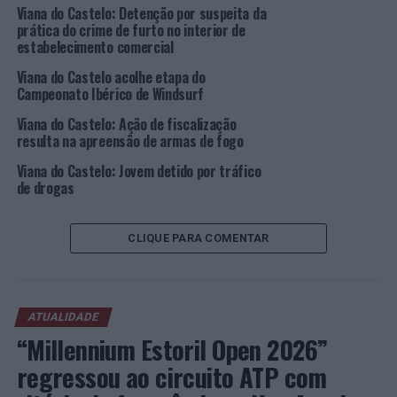
Vilar de Murteda foram definidos 24.000 euros para o
Viana do Castelo: Detenção por suspeita da
prática do crime de furto no interior de
reperfilamento / requalificação da estrada da Veiga ao
estabelecimento comercial
Rodo. Por fim, foram atribuídos 25.000 euros para a
União de Freguesias de Subportela, Deocriste e Portela
Viana do Castelo acolhe etapa do
Campeonato Ibérico de Windsurf
Susã, para a 1ª fase da aquisição de duas viaturas para
transporte escolar.
Viana do Castelo: Ação de fiscalização
resulta na apreensão de armas de fogo
“Apesar dos progressos assinaláveis, o executivo
Viana do Castelo: Jovem detido por tráfico
municipal e as Uniões e Juntas de Freguesia pretendem
de drogas
dar pretendem dar continuidade à forte política de
investimento, concretizando ações e obras de
construção de novas vias e obras de arte, reperfilamento
CLIQUE PARA COMENTAR
da rede viária e obras de arte existentes, requalificação
de pavimentos, execução de novas e requalificação de
interseções existentes, construção e requalificação de
ATUALIDADE
espaços pedonais existentes, ampliação estrutural da
“Millennium Estoril Open 2026”
rede de ciclovias e ecovias, construção e requalificação
de espaços de estacionamento e infraestruturas de
regressou ao circuito ATP com
transportes públicos/coletivos (baias e paragens),