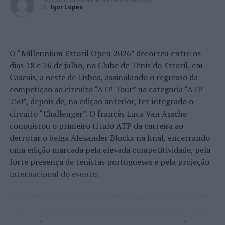
tornar o momento ainda mais exclusivo. Depois de
Publicado
14 horas atrás
on
07/08/2026
Por
Ígor Lopes
mergulhar nas águas cristalinas e de temperatura
amena, o passeio termina com uma Prova de Vinhos
apresentada pelos próprios produtores e acompanhada
por iguarias caseiras e regionais, enquanto o sol se põe
O “Millennium Estoril Open 2026” decorreu entre os
no horizonte.
dias 18 e 26 de julho, no Clube de Ténis do Estoril, em
Cascais, a oeste de Lisboa, assinalando o regresso da
Para quem prefere caminhar, basta seguir os belos
competição ao circuito “ATP Tour” na categoria “ATP
trilhos da Vereda do Fanal e do Caminho Real do Paul do
250”, depois de, na edição anterior, ter integrado o
Mar. O primeiro percurso é de 10,8 Km e tem a duração
circuito “Challenger”. O francês Luca Van Assche
de 4h, com início no planalto do Paul da Serra
conquistou o primeiro título ATP da carreira ao
(Assobiadores) e fim junto ao Posto Florestal do Fanal,
derrotar o belga Alexander Blockx na final, encerrando
atravessando uma vasta mancha de Floresta Laurissilva,
uma edição marcada pela elevada competitividade, pela
classificada como Património Mundial Natural pela
forte presença de tenistas portugueses e pela projeção
UNESCO (dezembro 1999). Pelo caminho é possível
internacional do evento.
apreciar imponentes e centenários bosques de tis
(
Ocotea foetens
) – com exemplares que resistem desde o
O torneio arrancou com a fase de qualificação, nos dias
descobrimento da ilha. O segundo percurso é mais curto
18 e 19 de julho, reunindo dezenas de atletas em busca
– apenas 1,8km e 1h20 de duração, quase sempre a
de um lugar no quadro principal. A cerimónia de