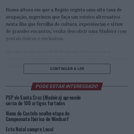
Numa altura em que a Região regista uma alta taxa de
ocupação, sugerimos que faça um roteiro alternativo
nesta ilha que fervilha de cultura, experiências e sítios
de grandes encantos, venha descobrir uma Madeira com
postais únicos e exclusivos.
Há uma magia inexplicável em ver o Sol nascer e
sugerimos dois lugares que permitem experienciar toda
a grandiosidade da natureza.
CONTINUAR A LER
A Praia da Ribeira da Janela (Porto Moniz) é uma
encantadora extensão de calhau rolado, envolvida por
PODE ESTAR INTERESSADO
uma paisagem para o amplo mar de águas cristalinas. No
PSP de Santa Cruz (Madeira) apreende
meio da água existem três grandes formações rochosas
cerca de 100 artigos furtados
por onde o sol se desvenda quando nasce. É uma
Viana do Castelo acolhe etapa do
experiência única apreciar os raios de sol a estenderem-
Campeonato Ibérico de Windsurf
se por entre estas instalações da natureza.
Este Natal compre Local