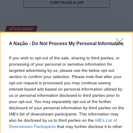
descer – e constitui um autêntico património histórico,
CONTINUAR A LER
abertura contou com a presença do presidente da
serpenteando a encosta em ziguezague com o piso de
Câmara Municipal de Cascais, Nuno Piteira Lopes,
caminhos construídos pelo povo, poios agrícolas,
acompanhado pelo executivo municipal, assinalando o
suportados pelos muros de pedra, antigamente
início de uma competição que voltou a colocar o
ATUALIDADE
cultivados em que predominava a cultura de cereais e
concelho no centro do calendário internacional do
Castelo Branco: “Bienal
paisagens panorâmicas. No final do trilho, é possível
ténis.
A Nação -
Do Not Process My Personal Information
admirar as grandes falésias ou mergulhar para refrescar.
Internacional de Artes e Ofícios”
Apesar das desistências de última hora de jogadores
promete afirmar artesanato,
If you wish to opt-out of the sale, sharing to third parties, or
como Casper Ruud (Noruega), Alejandro Davidovich
património e inovação como
processing of your personal or sensitive information for
Mergulho
Fokina (Espanha) e Matteo Arnaldi (Itália), a prova
targeted advertising by us, please use the below opt-out
após
“motores de desenvolvimento
apresentou um quadro competitivo de elevado nível,
section to confirm your selection. Please note that after your
atividade
liderado pelo russo Andrey Rublev, primeiro cabeça de
económico e cultural” do município
opt-out request is processed you may continue seeing
de
série, pelo italiano Luciano Darderi, pelo chileno
interest-based ads based on personal information utilized by
português
coasteering
Alejandro Tabilo e pelo belga Alexander Blockx.
us or personal information disclosed to third parties prior to
(Foto: DR)
your opt-out. You may separately opt-out of the further
Um dos momentos mais aguardados da semana foi
Para todas as idades, e com mais ou menos espírito
disclosure of your personal information by third parties on the
Publicado
20 horas atrás
on
07/08/2026
também o regresso do suíço Stan Wawrinka ao Estoril,
Por
Ígor Lopes
IAB’s list of downstream participants. This information may
aventureiro, fazer
coasteering
é imperdível. Uma
integrado na digressão de despedida do antigo vencedor
also be disclosed by us to third parties on the
IAB’s List of
experiência única para explorar a costa marítima
de três torneios do Grand Slam.
Downstream Participants
that may further disclose it to other
através de caminhada, natação, escalada e saltos – que
third parties.