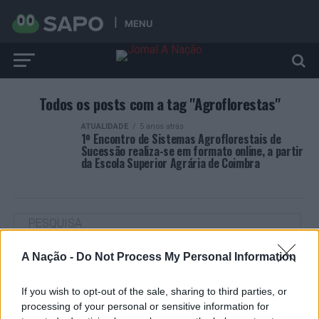
MENU
Todos os posts com a tag "Agroflorestas"
ATUALIDADE
5 anos atrás
1º Encontro de Sistemas Agroflorestais de
Sucessão realiza-se em formato online, a partir
da Escola Superior Agrária de Coimbra
A Nação -
Do Not Process My Personal Information
ARTIGOS RECENTES
“Millennium Estoril Open 2026” regressou ao circuito ATP
If you wish to opt-out of the sale, sharing to third parties, or
com vitória do francês Luca Van Assche
processing of your personal or sensitive information for