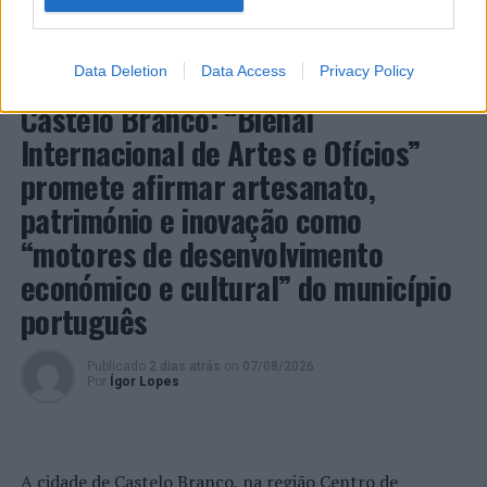
Câmara Municipal de Cascais, Nuno Piteira Lopes,
acompanhado pelo executivo municipal, assinalando o
início de uma competição que voltou a colocar o
Data Deletion
Data Access
Privacy Policy
ATUALIDADE
concelho no centro do calendário internacional do
Castelo Branco: “Bienal
ténis.
Internacional de Artes e Ofícios”
Apesar das desistências de última hora de jogadores
promete afirmar artesanato,
como Casper Ruud (Noruega), Alejandro Davidovich
património e inovação como
Fokina (Espanha) e Matteo Arnaldi (Itália), a prova
“motores de desenvolvimento
apresentou um quadro competitivo de elevado nível,
liderado pelo russo Andrey Rublev, primeiro cabeça de
económico e cultural” do município
série, pelo italiano Luciano Darderi, pelo chileno
português
Alejandro Tabilo e pelo belga Alexander Blockx.
Um dos momentos mais aguardados da semana foi
Publicado
2 dias atrás
on
07/08/2026
também o regresso do suíço Stan Wawrinka ao Estoril,
Por
Ígor Lopes
integrado na digressão de despedida do antigo vencedor
de três torneios do Grand Slam.
A edição de 2026 ficou igualmente marcada pela maior
A cidade de Castelo Branco, na região Centro de