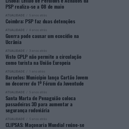
Lisboa: Leilão de Perdidos e Achados da
João Domingues, João Silva, Gonçalo Castro e Francisco
PSP realiza-se a 08 de maio
Rocha não conseguiram ultrapassar a primeira ronda do
Em entrevista exclusiva à Agência Incomparáveis, Sónia
ATUALIDADE
5 anos atrás
qualifying.
Abreu, chefe da Divisão de Museus e Cultura da Câmara
Coimbra: PSP faz duas detenções
Municipal de Castelo Branco, considera que a Bienal
Luca Van Assche conquistou no Estoril o primeiro
ATUALIDADE
4 anos atrás
representa a evolução natural da estratégia que o
Guerra pode causar um ecocídio na
título ATP da carreira
município tem vindo a desenvolver desde que passou a
Ucrânia
integrar a “Rede de Cidades Criativas da UNESCO”.
Ao longo da semana, Luca Van Assche construiu uma
ATUALIDADE
3 anos atrás
Visto CPLP não permite a circulação
campanha de grande consistência. Depois de ultrapassar
“A ‘Bienal de Artes e Ofícios’ vem na linha de
como turista na União Europeia
Frederico Ferreira Silva, Pablo Carreño Busta, Andrey
continuidade do desenvolvimento desta participação do
Rublev e Hugo Gaston, o jovem francês confirmou o
município de Castelo Branco na ‘Rede das Cidades
ATUALIDADE
1 ano atrás
Barcelos: Município lança Cartão Jovem
excelente momento de forma ao vencer Alexander
Criativas’. Temos uma programação que está alocada a
no decorrer do 1º Fórum da Juventude
Blockx na final (6-4, 4-6 e 7-5), conquistando o primeiro
esta chancela e, dentro dessa programação, está
título ATP da carreira, depois de já ter somado vários
também o desenvolvimento desta ‘Bienal Internacional
ATUALIDADE
5 anos atrás
Santa Marta de Penaguião coloca
triunfos no circuito Challenger em Portugal (Maia
de Artes e Ofícios’”, referiu esta responsável, que
passadeiras 3D para aumentar a
Challenger), França e Itália.
aproveitou para recordar que o município já promoveu
segurança rodoviária
Natural da Bélgica, mas radicado em França desde
anteriormente outras iniciativas internacionais
criança, Van Assche, então 78.º classificado do ranking
ATUALIDADE
5 anos atrás
associadas à distinção da UNESCO.
CLIPSAS: Maçonaria Mundial reúne-se
ATP, confirmou no Estoril a recuperação competitiva