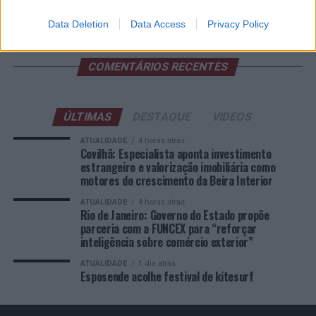
Educação e Formação de Adultos na Escola de Tecnologia
e Gestão de Barcelos
Data Deletion
Data Access
Privacy Policy
COMENTÁRIOS RECENTES
ÚLTIMAS
DESTAQUE
VIDEOS
ATUALIDADE
4 horas atrás
Covilhã: Especialista aponta investimento
estrangeiro e valorização imobiliária como
motores do crescimento da Beira Interior
ATUALIDADE
4 horas atrás
Rio de Janeiro: Governo do Estado propõe
parceria com a FUNCEX para “reforçar
inteligência sobre comércio exterior”
ATUALIDADE
1 dia atrás
Esposende acolhe festival de kitesurf