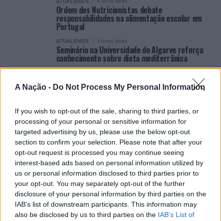
ATUALIDADE
4 anos atrás
Ordem dos Nutricionistas debate
responsabilidades na alimentação escolar em
Portugal
ATUALIDADE
4 anos atrás
Seminário na Universidade do Algarve reforça
conhecimento sobre dieta mediterrânica
ATUALIDADE
4 anos atrás
Nutricionistas debatem impacto da
A Nação -
Do Not Process My Personal Information
comunicação digital na alimentação dos
portugueses
If you wish to opt-out of the sale, sharing to third parties, or
ATUALIDADE
4 anos atrás
Castro Marim: Hoje, um “Mercado à Altura”
processing of your personal or sensitive information for
targeted advertising by us, please use the below opt-out
ATUALIDADE
4 anos atrás
section to confirm your selection. Please note that after your
Castro Marim: No Dia Mundial da Saúde,
Município “investe” em “Mais Saúde, Mais
opt-out request is processed you may continue seeing
Biológico, Mais Ambiente”
interest-based ads based on personal information utilized by
us or personal information disclosed to third parties prior to
ATUALIDADE
4 anos atrás
SNS não tem nutricionistas suficientes para
your opt-out. You may separately opt-out of the further
responder às necessidades da população
disclosure of your personal information by third parties on the
IAB’s list of downstream participants. This information may
also be disclosed by us to third parties on the
IAB’s List of
VER MAIS