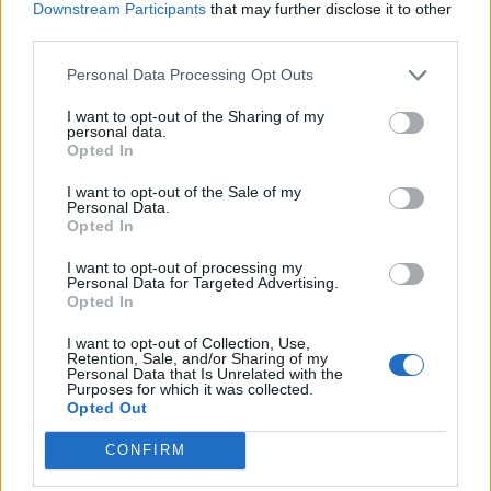
Downstream Participants
that may further disclose it to other
third parties.
Personal Data Processing Opt Outs
I want to opt-out of the Sharing of my
ARTIGOS RECENTES
personal data.
Opted In
Covilhã: Especialista aponta investimento estrangeiro e
I want to opt-out of the Sale of my
valorização imobiliária como motores do crescimento da
Personal Data.
Beira Interior
Opted In
I want to opt-out of processing my
Rio de Janeiro: Governo do Estado propõe parceria com a
Personal Data for Targeted Advertising.
FUNCEX para “reforçar inteligência sobre comércio
Opted In
exterior”
I want to opt-out of Collection, Use,
Retention, Sale, and/or Sharing of my
Esposende acolhe festival de kitesurf
Personal Data that Is Unrelated with the
Purposes for which it was collected.
Opted Out
Cinco projetos de Cascais finalistas em iniciativa europeia
CONFIRM
EMEC celebra a conclusão de mais um Curso de