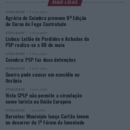
sociedade civil e empresas. Segue-se, à noite, a Gala de
MAIS LIDAS
respostas educativas capazes de dar uma segunda
Entrega dos Prémios, durante a qual serão anunciados
oportunidade a quem pretende concluir o ensino
ATUALIDADE
4 anos atrás
os vencedores de cada categoria, estando prevista a
secundário e reforçar as suas competências pessoais e
Agrária de Coimbra promove 9ª Edição
do Curso de Fogo Controlado
presença de mais de 500 participantes.
profissionais.
ATUALIDADE
4 anos atrás
Mais informações em:
Durante a cerimónia foi ainda reconhecido o trabalho
Lisboa: Leilão de Perdidos e Achados da
https://awards.innovationinpolitics.eu/
desenvolvido por toda a equipa de formadores e
PSP realiza-se a 08 de maio
colaboradores da ETG, cujo empenho foi determinante
ATUALIDADE
5 anos atrás
para o sucesso desta edição do Curso EFA.
Coimbra: PSP faz duas detenções
ATUALIDADE
4 anos atrás
A Escola de Tecnologia e Gestão de Barcelos continua a
Guerra pode causar um ecocídio na
afirmar-se como uma referência na formação
Ucrânia
profissional e na qualificação de adultos, contribuindo
ATUALIDADE
3 anos atrás
para o desenvolvimento de competências, o aumento da
Visto CPLP não permite a circulação
empregabilidade e a valorização do capital humano do
como turista na União Europeia
concelho e da região.
ATUALIDADE
1 ano atrás
Barcelos: Município lança Cartão Jovem
A Empresa Municipal de Educação e Cultura de Barcelos
no decorrer do 1º Fórum da Juventude
felicita todos os diplomados por esta importante