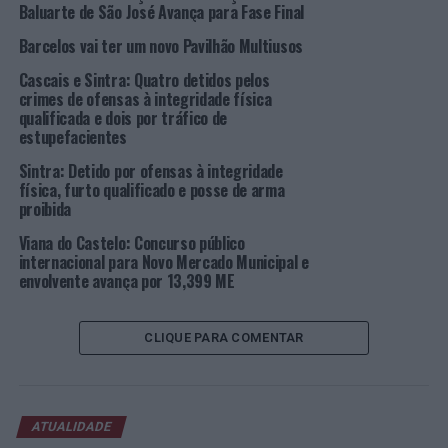
Baluarte de São José Avança para Fase Final
Os SMAS de Sintra têm em curso a remodelação da rede
Barcelos vai ter um novo Pavilhão Multiusos
de abastecimento de água de Mem-Martins com origem
no reservatório de Ouressa e a empreitada abrange a
Cascais e Sintra: Quatro detidos pelos
renovação de todas as condutas em fibrocimento, numa
crimes de ofensas à integridade física
qualificada e dois por tráfico de
área de intervenção de 5,5 quilómetros, que inclui,
estupefacientes
ainda, a substituição dos ramais domiciliários e
implementação de uma Zona de Medição e Controlo
Sintra: Detido por ofensas à integridade
física, furto qualificado e posse de arma
(ZMC).
proibida
Os trabalhos compreendem, ainda, a substituição dos
Viana do Castelo: Concurso público
equipamentos de deposição de resíduos urbanos, com a
internacional para Novo Mercado Municipal e
envolvente avança por 13,399 ME
instalação de 234 contentores enterrados (75 para
resíduos indiferenciados, 53 de plástico/metal, 53 de
papel/cartão e 53 de vidro), implementados em 53
CLIQUE PARA COMENTAR
pontos de deposição.
“Esta empreitada é mais uma na estratégia do município
de renovação das infraestruturas da rede de
ATUALIDADE
abastecimento de água, com o objetivo de melhorar o