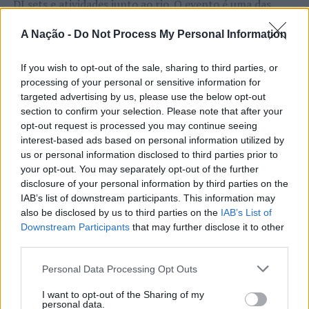
DJ sets e atividades junto ao rio. O evento é uma das
etapas do Nortada Ocean Rides, circuito que em 2026
A requalificação da área envolvente ao antigo Mercado
A Nação -
Do Not Process My Personal Information
passa também por Sines, Peniche, Viana do Castelo, Vila
de Fanares é uma empreitada conjunta da Câmara
Nova de Milfontes e Ericeira.
Municipal e dos SMAS e os trabalhos contemplam uma
CONTINUAR A LER
If you wish to opt-out of the sale, sharing to third parties, or
área com uma extensão de mais de 27 mil metros
A iniciativa pretende aproximar a prática dos desportos
processing of your personal or sensitive information for
quadrados, abrangendo a Alameda Afonso de
targeted advertising by us, please use the below opt-out
de vento das comunidades costeiras, promovendo o
Albuquerque, a Rua da Índia Portuguesa e as pracetas de
section to confirm your selection. Please note that after your
território através do mar e das suas condições naturais.
opt-out request is processed you may continue seeing
Goa, de Pangim, de Damão e Nau São Rafael, numa
ATUALIDADE
Nas palavras de Pedro Mota, De todas as etapas do
interest-based ads based on personal information utilized by
intervenção municipal que ascende a 2 milhões e 344 mil
Cinco projetos de Cascais finalistas
Nortada Ocean Rides, este evento é o que mais precisa
us or personal information disclosed to third parties prior to
euros, com as obras a cargo dos SMAS a ascenderem a
da “nortada” como apoio, porque sem vento não há
em iniciativa europeia
your opt-out. You may separately opt-out of the further
436 mil euros.
kitesurf.
disclosure of your personal information by third parties on the
IAB’s list of downstream participants. This information may
Publicado
1 dia atrás
on
05/08/2026
Em termos de contentorização, o município tem
A presença da Nortada vai mais uma vez, alem da
also be disclosed by us to third parties on the
IAB’s List of
Por
Ígor Lopes
associado a requalificação do espaço público e a
Downstream Participants
that may further disclose it to other
competição. O que queremos é fazer parte deste
renovação de contentorização de recolha de resíduos
third parties.
movimento que promove o encontro entre atletas,
urbanos, numa ótica de articulação com vista a
visitantes e a comunidade local. Que a marca Nortada
Personal Data Processing Opt Outs
minimizar os incómodos para a população resultantes
Vencedores serão anunciados no “Innovation in Politics
esteja presente de uma forma natural e quase obvia,
da realização de trabalhos e de otimização dos meios
Awards,” a 30 de outubro de 2026, no Centro de
valorizando o património natural e a relação de
I want to opt-out of the Sharing of my
personal data.
afetos e disponíveis no terreno. Exemplo dessa