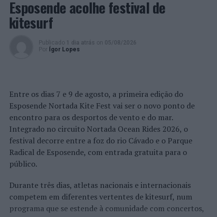
Esposende acolhe festival de
desempenho e eficiência do sistema, assim como reduzir
kitesurf
a ocorrência de ruturas, beneficiando cerca de 13.360
habitantes”, refere o autarca.
Publicado
1 dia atrás
on
05/08/2026
Por
Ígor Lopes
Apostados em prosseguir a renovação das
infraestruturas de abastecimento de água mais antigas,
com maior índice de roturas, os SMAS estão também a
proceder à remodelação da rede de abastecimento de
Entre os dias 7 e 9 de agosto, a primeira edição do
água na zona do Algueirão, numa extensão de 18,8
Esposende Nortada Kite Fest vai ser o novo ponto de
quilómetros, incluindo a substituição de ramais
encontro para os desportos de vento e do mar.
domiciliários (1.139 unidades) e a implementação de três
Integrado no circuito Nortada Ocean Rides 2026, o
Zonas de Medição e Controlo (ZMC), no sentido de
festival decorre entre a foz do rio Cávado e o Parque
reduzir as perdas de água.
Radical de Esposende, com entrada gratuita para o
público.
Os trabalhos compreendem, ainda, a execução de uma
ciclovia entre Ouressa e a Igreja do Algueirão, numa
Durante três dias, atletas nacionais e internacionais
distância de 2,8 km, estabelecendo a ligação entre as
competem em diferentes vertentes de kitesurf, num
sedes dos agrupamentos de escolas Ferreira de Castro e
programa que se estende à comunidade com concertos,
Domingos Saraiva.