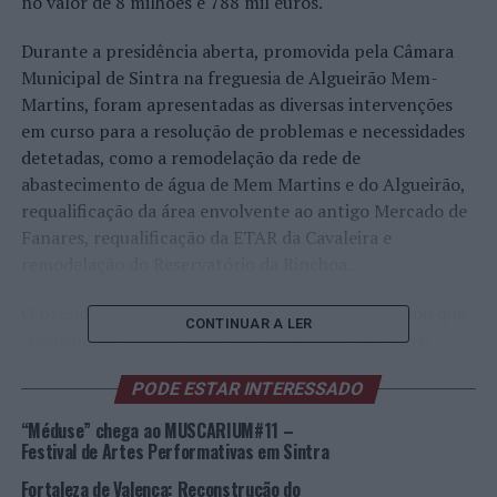
no valor de 8 milhões e 788 mil euros.
Durante a presidência aberta, promovida pela Câmara
Municipal de Sintra na freguesia de Algueirão Mem-
Martins, foram apresentadas as diversas intervenções
em curso para a resolução de problemas e necessidades
detetadas, como a remodelação da rede de
abastecimento de água de Mem Martins e do Algueirão,
requalificação da área envolvente ao antigo Mercado de
Fanares, requalificação da ETAR da Cavaleira e
remodelação do Reservatório da Rinchoa.
O presidente da autarquia, Basílio Horta, sublinhou que
CONTINUAR A LER
“continuamos a reforçar o investimento em todo o
concelho e Algueirão – Mem Martins é um exemplo
PODE ESTAR INTERESSADO
disso, é a maior freguesia do concelho e onde vive mais
gente e como tal, nós temos de ter uma prioridade
“Méduse” chega ao MUSCARIUM#11 –
acrescida porque o nosso trabalho é para as pessoas e
Festival de Artes Performativas em Sintra
para as famílias”.
Fortaleza de Valença: Reconstrução do