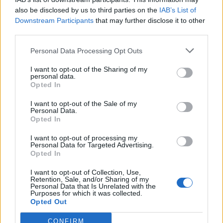
genéticas na espécie humana. A adaptação observada,
also be disclosed by us to third parties on the
IAB’s List of
afirma, ocorre por meio da neuroplasticidade, processo
Downstream Participants
that may further disclose it to other
pelo qual os circuitos neurais se reorganizam em
third parties.
resposta às experiências.
O “Millennium Estoril Open 2026” decorreu entre os
Personal Data Processing Opt Outs
dias 18 e 26 de julho, no Clube de Ténis do Estoril, em
“O principal desafio é preservar a capacidade de reflexão
Cascais, a oeste de Lisboa, assinalando o regresso da
I want to opt-out of the Sharing of my
profunda em um contexto marcado pela abundância de
personal data.
competição ao circuito “ATP Tour” na categoria “ATP
Opted In
informações e pela rápida evolução tecnológica. O
250”, depois de, na edição anterior, ter integrado o
potencial cognitivo humano permanece, mas o seu
circuito “Challenger”. O francês Luca Van Assche
I want to opt-out of the Sale of my
desenvolvimento depende de como o cérebro é
Personal Data.
conquistou o primeiro título ATP da carreira ao
Opted In
exercitado no cotidiano”, finalizou Fabiano de Abreu
derrotar o belga Alexander Blockx na final, encerrando
Agrela Rodrigues.
uma edição marcada pela elevada competitividade, pela
I want to opt-out of processing my
Personal Data for Targeted Advertising.
forte presença de tenistas portugueses e pela projeção
Opted In
Ígor Lopes
internacional do evento.
I want to opt-out of Collection, Use,
Retention, Sale, and/or Sharing of my
O torneio arrancou com a fase de qualificação, nos dias
Personal Data that Is Unrelated with the
Purposes for which it was collected.
18 e 19 de julho, reunindo dezenas de atletas em busca
Opted Out
de um lugar no quadro principal. A cerimónia de
CONTINUAR A LER
abertura contou com a presença do presidente da
CONFIRM