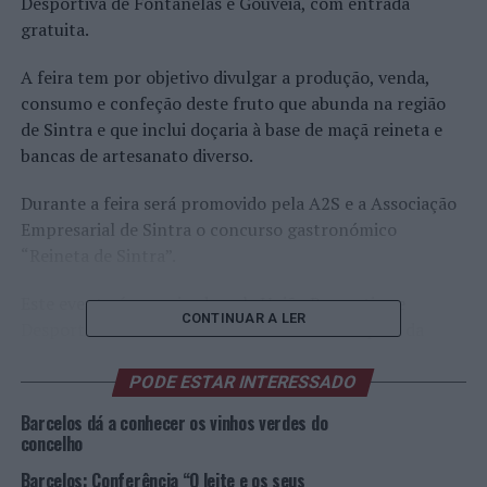
Desportiva de Fontanelas e Gouveia, com entrada
gratuita.
A feira tem por objetivo divulgar a produção, venda,
consumo e confeção deste fruto que abunda na região
de Sintra e que inclui doçaria à base de maçã reineta e
bancas de artesanato diverso.
Durante a feira será promovido pela A2S e a Associação
Empresarial de Sintra o concurso gastronómico
“Reineta de Sintra”.
Este evento é organizado pela União Recreativa e
CONTINUAR A LER
Desportiva de Fontanelas e Gouveia com o apoio da
Câmara Municipal de Sintra, União das Freguesias de São
João das Lampas e Terrugem, A2S e Associação
PODE ESTAR INTERESSADO
Empresarial de Sintra.
Barcelos dá a conhecer os vinhos verdes do
concelho
Foto: CMS.
Barcelos: Conferência “O leite e os seus