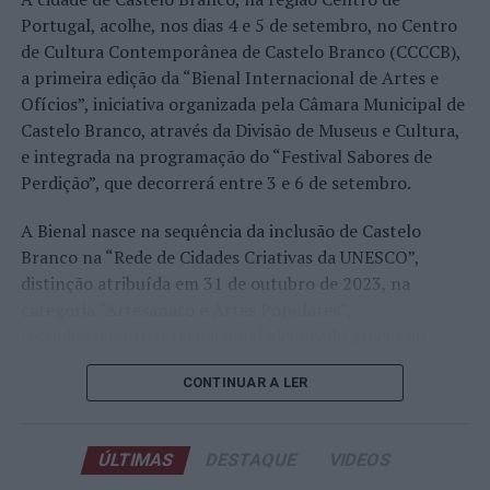
representação portuguesa de sempre num torneio ATP
Portugal, acolhe, nos dias 4 e 5 de setembro, no Centro
realizado em território nacional. Nuno Borges, Jaime
de Cultura Contemporânea de Castelo Branco (CCCCB),
Faria, Henrique Rocha, Frederico Ferreira Silva, Tiago
a primeira edição da “Bienal Internacional de Artes e
Pereira e Tiago Torres integraram o quadro principal,
Ofícios”, iniciativa organizada pela Câmara Municipal de
beneficiando, de igual modo, da reorganização dos wild
Castelo Branco, através da Divisão de Museus e Cultura,
cards após as entradas diretas de alguns jogadores.
e integrada na programação do “Festival Sabores de
Perdição”, que decorrerá entre 3 e 6 de setembro.
Entre os portugueses, Tiago Torres e Jaime Faria
protagonizaram as melhores campanhas da edição,
A Bienal nasce na sequência da inclusão de Castelo
ambos alcançando os quartos de final. Torres assinou
Branco na “Rede de Cidades Criativas da UNESCO”,
um dos resultados mais marcantes do torneio ao
distinção atribuída em 31 de outubro de 2023, na
eliminar o chileno Alejandro Tabilo, terceiro cabeça de
categoria “Artesanato e Artes Populares”,
série e um dos principais favoritos à conquista do título,
reconhecimento internacional alcançado graças ao
antes de ser afastado pelo francês Hugo Gaston nos
“valor patrimonial, artístico e identitário” do “Bordado
quartos de final.
CONTINUAR A LER
de Castelo Branco”, uma das manifestações mais
emblemáticas da cultura portuguesa e elemento central
Já Jaime Faria venceu o peruano Gonzalo Bueno e o
da identidade albicastrense.
neerlandês Botic van de Zandschulp, alcançando
ÚLTIMAS
DESTAQUE
VIDEOS
também os quartos de final, onde acabou eliminado pelo
Ao longo de dois dias, especialistas nacionais e