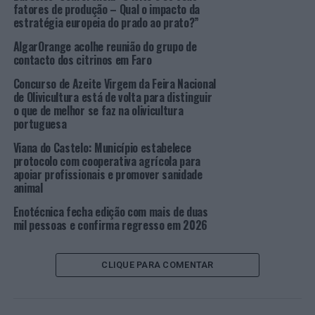
fatores de produção – Qual o impacto da
TÓPICOS RELACIONADOS:
AGRICULTURA
estratégia europeia do prado ao prato?”
CÂMARA MUNICIPAL DE SINTRA
DESTAQUE
FONTANELAS
AlgarOrange acolhe reunião do grupo de
PRÓXIMO
contacto dos citrinos em Faro
Sintra: aviso de condicionamento da circulação em
Colares
Concurso de Azeite Virgem da Feira Nacional
de Olivicultura está de volta para distinguir
NÃO PERCA
o que de melhor se faz na olivicultura
VOLEI TV transmite dois jogos da Liga LIDL em direto
portuguesa
Viana do Castelo: Município estabelece
protocolo com cooperativa agrícola para
apoiar profissionais e promover sanidade
animal
Enotécnica fecha edição com mais de duas
mil pessoas e confirma regresso em 2026
CLIQUE PARA COMENTAR