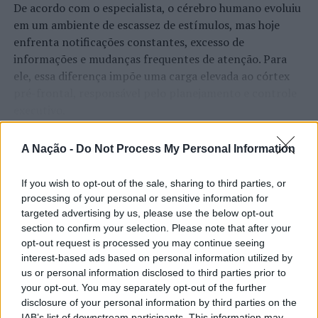
De acordo com o especialista, o cérebro humano evoluiu
em um ambiente de escassez de estímulos, mas hoje
enfrenta notificações constantes, excesso de
informações e mudanças frequentes de atenção. Para
ele, essa diferença impõe uma carga elevada ao córtex
pré-frontal, responsável pelo planejamento e controle
executivo.
O pesquisador afirma que plataformas digitais também
CONTINUAR A LER
A Nação -
Do Not Process My Personal Information
estimulam continuamente o sistema de recompensa do
cérebro, favorecendo a fadiga mental, a dificuldade de
If you wish to opt-out of the sale, sharing to third parties, or
manter a atenção e a procrastinação. Na sua visão,
processing of your personal or sensitive information for
ATUALIDADE
tarefas inacabadas permanecem ativas na memória e
targeted advertising by us, please use the below opt-out
“Millennium Estoril Open 2026”
aumentam a sensação de sobrecarga, enquanto o stress
section to confirm your selection. Please note that after your
prolongado pode elevar os níveis de cortisol e
regressou ao circuito ATP com
opt-out request is processed you may continue seeing
interest-based ads based on personal information utilized by
prejudicar o desempenho cognitivo.
vitória do francês Luca Van Assche
us or personal information disclosed to third parties prior to
your opt-out. You may separately opt-out of the further
Fabiano de Abreu Agrela Rodrigues ressalta que não há
disclosure of your personal information by third parties on the
Publicado
3 dias atrás
on
07/08/2026
evidências de que o ambiente digital provoque mudanças
Por
Ígor Lopes
IAB’s list of downstream participants. This information may