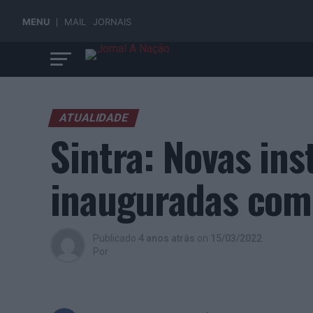
MENU
MAIL
JORNAIS
ATUALIDADE
Sintra: Novas in
inauguradas com 
Publicado
4 anos atrás
on
15/03/2022
Por