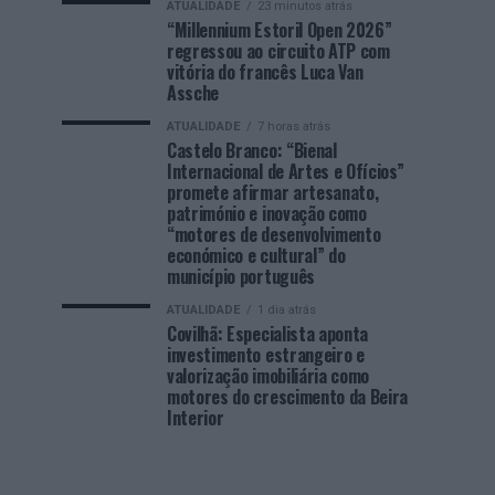
ATUALIDADE
23 minutos atrás
“Millennium Estoril Open 2026”
regressou ao circuito ATP com
vitória do francês Luca Van
Assche
ATUALIDADE
7 horas atrás
Castelo Branco: “Bienal
Internacional de Artes e Ofícios”
promete afirmar artesanato,
património e inovação como
“motores de desenvolvimento
económico e cultural” do
município português
ATUALIDADE
1 dia atrás
Covilhã: Especialista aponta
investimento estrangeiro e
valorização imobiliária como
motores do crescimento da Beira
Interior