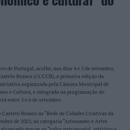
ação dos wild cards após as entradas diretas de
me Faria protagonizaram as melhores campanhas da
nal. Torres assinou um dos resultados mais
 Alejandro Tabilo, terceiro cabeça de série e um
tulo, antes de ser afastado pelo francês Hugo Gaston
ro de Portugal, acolhe, nos dias 4 e 5 de setembro,
Bueno e o neerlandês Botic van de Zandschulp,
astelo Branco (CCCCB), a primeira edição da
nde acabou eliminado pelo italiano Luciano
, iniciativa organizada pela Câmara Municipal de
ts.
seus e Cultura, e integrada na programação do
onal no quadro principal, iniciou a participação
erá entre 3 e 6 de setembro.
o Luz, acabando, contudo, por ser eliminado na
e Castelo Branco na “Rede de Cidades Criativas da
és Burruchaga, num encontro disputado em três
ubro de 2023, na categoria “Artesanato e Artes
alcançado graças ao “valor patrimonial, artístico e