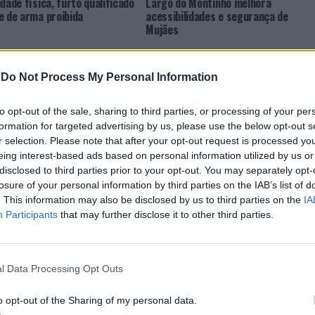
idade física, furto qualificado
Largo do Montinho melhora
e de arma proibida
acessibilidades e segurança de
Mujães
-
Do Not Process My Personal Information
to opt-out of the sale, sharing to third parties, or processing of your per
formation for targeted advertising by us, please use the below opt-out s
r selection. Please note that after your opt-out request is processed y
eing interest-based ads based on personal information utilized by us or
CLIQUE PARA COMENTAR
disclosed to third parties prior to your opt-out. You may separately opt-
losure of your personal information by third parties on the IAB’s list of
. This information may also be disclosed by us to third parties on the
IA
Participants
that may further disclose it to other third parties.
l Data Processing Opt Outs
 Open 2026” regressou ao
o opt-out of the Sharing of my personal data.