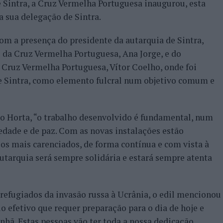
Sintra, a Cruz Vermelha Portuguesa inaugurou, esta
a sua delegação de Sintra.
m a presença do presidente da autarquia de Sintra,
l da Cruz Vermelha Portuguesa, Ana Jorge, e do
 Cruz Vermelha Portuguesa, Vítor Coelho, onde foi
de Sintra, como elemento fulcral num objetivo comum e
lio Horta, “o trabalho desenvolvido é fundamental, num
iedade e de paz. Com as novas instalações estão
os mais carenciados, de forma contínua e com vista à
 autarquia será sempre solidária e estará sempre atenta
refugiados da invasão russa à Ucrânia, o edil mencionou
 efetivo que requer preparação para o dia de hoje e
ã. Estas pessoas vão ter toda a nossa dedicação,