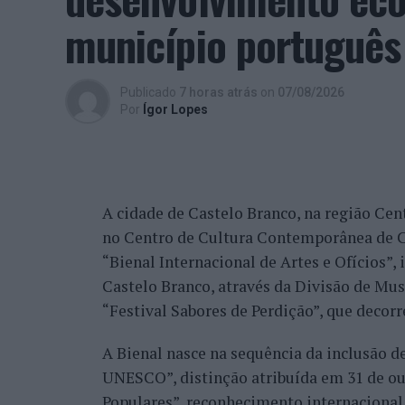
beneficiando, de igual modo, da reorganiz
município português
alguns jogadores.
Entre os portugueses, Tiago Torres e Jai
Publicado
7 horas atrás
on
07/08/2026
edição, ambos alcançando os quartos de fi
Por
Ígor Lopes
marcantes do torneio ao eliminar o chileno
dos principais favoritos à conquista do tí
nos quartos de final.
A cidade de Castelo Branco, na região Cent
Já Jaime Faria venceu o peruano Gonzalo 
no Centro de Cultura Contemporânea de C
alcançando também os quartos de final, o
“Bienal Internacional de Artes e Ofícios”
Darderi, num encontro decidido em três se
Castelo Branco, através da Divisão de Mu
Nuno Borges, principal representante naci
“Festival Sabores de Perdição”, que decorr
com uma vitória sobre o brasileiro Orland
A Bienal nasce na sequência da inclusão d
segunda ronda pelo argentino Román Andr
UNESCO”, distinção atribuída em 31 de out
sets.
Populares”, reconhecimento internacional 