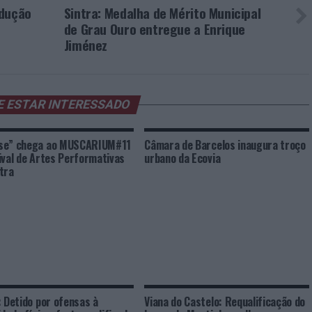
ndução
Sintra: Medalha de Mérito Municipal
de Grau Ouro entregue a Enrique
Jiménez
E ESTAR INTERESSADO
se” chega ao MUSCARIUM#11
Câmara de Barcelos inaugura troço
ival de Artes Performativas
urbano da Ecovia
tra
: Detido por ofensas à
Viana do Castelo: Requalificação do