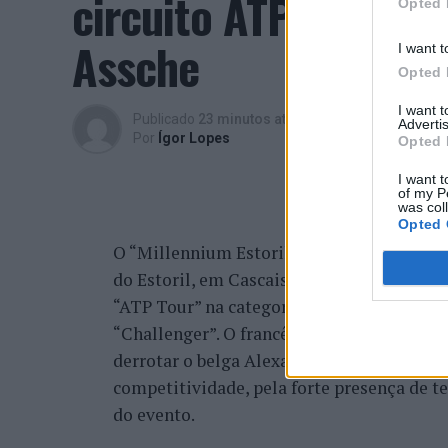
circuito ATP com vit
Opted 
Assche
I want t
Opted 
I want 
Publicado
23 minutos atrás
on
07/08/2026
Advertis
Por
Ígor Lopes
Opted 
I want t
of my P
was col
Opted 
O “Millennium Estoril Open 2026” decorreu 
do Estoril, em Cascais, a oeste de Lisboa,
“ATP Tour” na categoria “ATP 250”, depois d
“Challenger”. O francês Luca Van Assche c
derrotar o belga Alexander Blockx na fina
competitividade, pela forte presença de t
do evento.