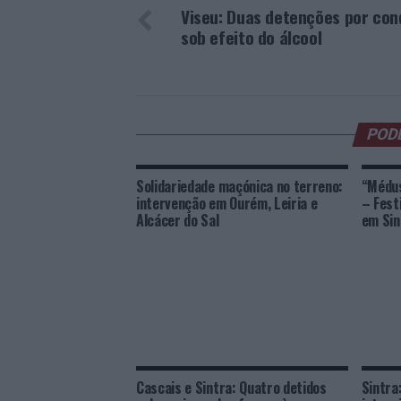
Viseu: Duas detenções por co
sob efeito do álcool
POD
Solidariedade maçónica no terreno:
“Médu
intervenção em Ourém, Leiria e
– Fest
Alcácer do Sal
em Sin
Cascais e Sintra: Quatro detidos
Sintra