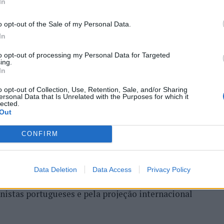
ória do francês Luca Van
In
o opt-out of the Sale of my Personal Data.
In
to opt-out of processing my Personal Data for Targeted
ing.
In
o opt-out of Collection, Use, Retention, Sale, and/or Sharing
ersonal Data that Is Unrelated with the Purposes for which it
lected.
Out
entre os dias 18 e 26 de julho, no Clube de Ténis
CONFIRM
 assinalando o regresso da competição ao circuito
e, na edição anterior, ter integrado o circuito
onquistou o primeiro título ATP da carreira ao
Data Deletion
Data Access
Privacy Policy
l, encerrando uma edição marcada pela elevada
enistas portugueses e pela projeção internacional