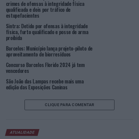
crimes de ofensas à integridade física
preencha o Formulário de Inscrição, selecionando o tipo
qualificada e dois por tráfico de
de compostagem a realizar:
estupefacientes
Sintra: Detido por ofensas à integridade
– Compostagem Doméstica: Realizada diretamente
física, furto qualificado e posse de arma
pelos cidadãos, que processam os resíduos orgânicos
proibida
produzidos nas suas casas – restos de preparação de
Barcelos: Município lança projeto-piloto de
refeições e resíduos das hortas e jardins, com o objetivo
aproveitamento de biorresíduos
de obter um composto que servirá de fertilizante
Concurso Barcelos Florido 2024 já tem
orgânico. É realizada num compostor de uso individual.
vencedores
– Compostagem Comunitária: Este tipo de
São João das Lampas recebe mais uma
compostagem é realizada por grupos da comunidade,
edição das Exposições Caninas
que adicionam os resíduos orgânicos das suas
habitações, hortas, jardins, etc., num equipamento de
CLIQUE PARA COMENTAR
uso comum. O composto produzido é utilizado pelos
participantes do processo de compostagem.
Saiba mais em
https://www.smas-
ATUALIDADE
sintra.pt/compostagem-smas/
.