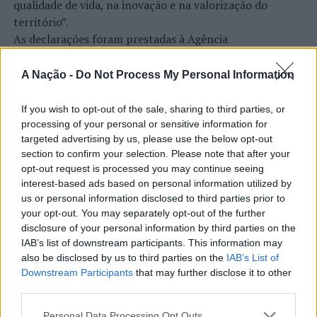
qualidade de vida, na inovação e na valorização do
território”.
As declarações foram prestadas à Agência
Incomparáveis no âmbito de mais uma edição da Feira de
São Tiago, que decorreu entre os dias 16 e 26 de julho,
A Nação -
Do Not Process My Personal Information
na Covilhã, sendo considerada um dos mais antigos
certames populares de Portugal. Com origens medievais
If you wish to opt-out of the sale, sharing to third parties, or
e realizada anualmente na “Cidade Neve”, a feira conjuga
processing of your personal or sensitive information for
CONTINUAR A LER
tradição, atividade económica, comércio, gastronomia,
targeted advertising by us, please use the below opt-out
section to confirm your selection. Please note that after your
animação cultural e divulgação empresarial,
opt-out request is processed you may continue seeing
constituindo um dos principais momentos de promoção
interest-based ads based on personal information utilized by
do município e da Beira Interior.
ATUALIDADE
us or personal information disclosed to third parties prior to
your opt-out. You may separately opt-out of the further
Rio de Janeiro: Governo do Estado
Para António Carlos, o crescimento alcançado ao longo
disclosure of your personal information by third parties on the
propõe parceria com a FUNCEX para
dos últimos anos representa o cumprimento dos
IAB’s list of downstream participants. This information may
objetivos que traçou quando iniciou o seu percurso no
“reforçar inteligência sobre
also be disclosed by us to third parties on the
IAB’s List of
setor imobiliário. O empresário considera que o
Downstream Participants
that may further disclose it to other
comércio exterior”
third parties.
reconhecimento conquistado resulta da proximidade
com a comunidade e da capacidade de apoiar não apenas
Personal Data Processing Opt Outs