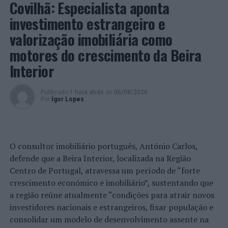
Covilhã: Especialista aponta
investimento estrangeiro e
Foto: DR.
valorização imobiliária como
TÓPICOS RELACIONADOS:
AMBIENTE
COMPOSTAGEM
motores do crescimento da Beira
DESTAQUE
ECOLOGIA
SINTRA
Interior
PRÓXIMO
Ovar: Detido um homem por resistência e coação sobre
polícia
Publicado
1 hora atrás
on
06/08/2026
Por
Ígor Lopes
NÃO PERCA
Sintra: 22 anos de carreira de António Cassapo
assinalados na Casa da Juventude
O consultor imobiliário português, António Carlos,
defende que a Beira Interior, localizada na Região
Centro de Portugal, atravessa um período de “forte
crescimento económico e imobiliário”, sustentando que
a região reúne atualmente “condições para atrair novos
investidores nacionais e estrangeiros, fixar população e
consolidar um modelo de desenvolvimento assente na