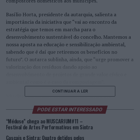
compostores domésticos aos munícipes.
Basílio Horta, presidente da autarquia, salienta a
importância da iniciativa que “vai ao encontro da
estratégia que temos em marcha para o
desenvolvimento sustentável do concelho. Mantemos a
nossa aposta na educação e sensibilização ambiental,
sabendo que é daí que retiremos os benefícios no
futuro”. O autarca sublinha, ainda, que “urge promover a
valorização dos resíduos dando apoio ao
desenvolvimento de projetos de grande valor cívico e
ambiental como é o caso da compostagem”.
CONTINUAR A LER
São disponibilizados, gratuitamente, junto dos
munícipes e das entidades, equipamento /compostores
PODE ESTAR INTERESSADO
que permitem o tratamento local dos resíduos
orgânicos gerados diariamente, com vista à valorização
“Méduse” chega ao MUSCARIUM#11 –
orgânica por processo de compostagem.
Festival de Artes Performativas em Sintra
Cascais e Sintra: Quatro detidos pelos
Para se inscrever, consulte as Normas de Participação e