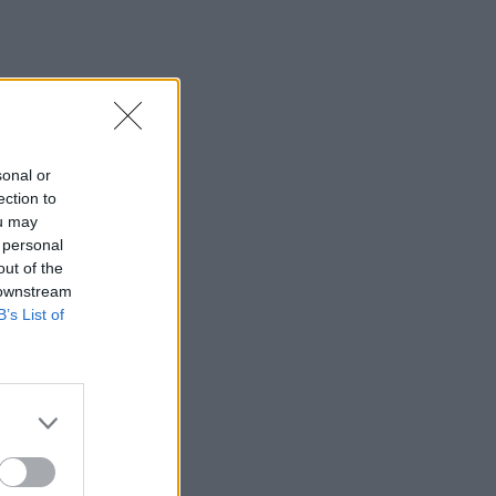
sonal or
ection to
ou may
 personal
out of the
 downstream
B’s List of