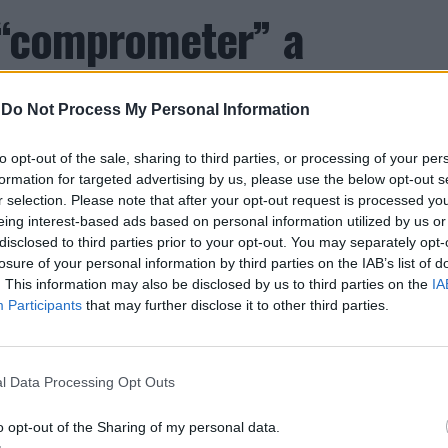
e “comprometer” a
de “provocar” mudanças
-
Do Not Process My Personal Information
ientista
to opt-out of the sale, sharing to third parties, or processing of your per
formation for targeted advertising by us, please use the below opt-out s
r selection. Please note that after your opt-out request is processed y
eing interest-based ads based on personal information utilized by us or
disclosed to third parties prior to your opt-out. You may separately opt-
losure of your personal information by third parties on the IAB’s list of
. This information may also be disclosed by us to third parties on the
IA
Participants
that may further disclose it to other third parties.
o de Abreu Agrela Rodrigues, a cultura digital
ivas que favoreceram a evolução humana, como a
 Essa redução pode ocorrer antes que qualquer
l Data Processing Opt Outs
o opt-out of the Sharing of my personal data.