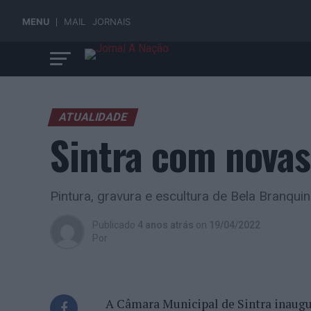
MENU
MAIL
JORNAIS
ATUALIDADE
Sintra com novas
Pintura, gravura e escultura de Bela Branqui
Publicado
4 anos atrás
on
19/04/2022
Por
A Câmara Municipal de Sintra inaugu