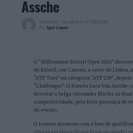
Assche
humano permanece, mas o seu desenvolvim
cotidiano”, finalizou Fabiano de Abreu Ag
Publicado
1 dia atrás
on
07/08/2026
Por
Ígor Lopes
Ígor Lopes
O “Millennium Estoril Open 2026” decorreu 
do Estoril, em Cascais, a oeste de Lisboa,
“ATP Tour” na categoria “ATP 250”, depois d
“Challenger”. O francês Luca Van Assche c
derrotar o belga Alexander Blockx na fina
competitividade, pela forte presença de t
do evento.
O torneio arrancou com a fase de qualifica
atletas em busca de um lugar no quadro pr