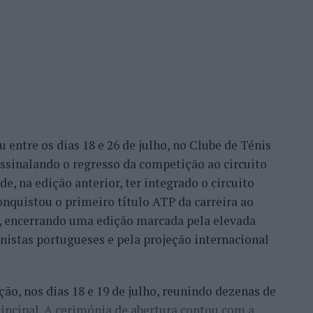
ento depende de como o cérebro é exercitado no
rela Rodrigues.
entre os dias 18 e 26 de julho, no Clube de Ténis
 assinalando o regresso da competição ao circuito
e, na edição anterior, ter integrado o circuito
onquistou o primeiro título ATP da carreira ao
l, encerrando uma edição marcada pela elevada
enistas portugueses e pela projeção internacional
ção, nos dias 18 e 19 de julho, reunindo dezenas de
incipal. A cerimónia de abertura contou com a