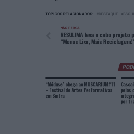
TÓPICOS RELACIONADOS:
DESTAQUE
ESCU
NÃO PERCA
RESULIMA leva a cabo projeto p
“Menos Lixo, Mais Reciclagem!
POD
“Méduse” chega ao MUSCARIUM#11
Cascai
– Festival de Artes Performativas
pelos 
em Sintra
integri
por tr