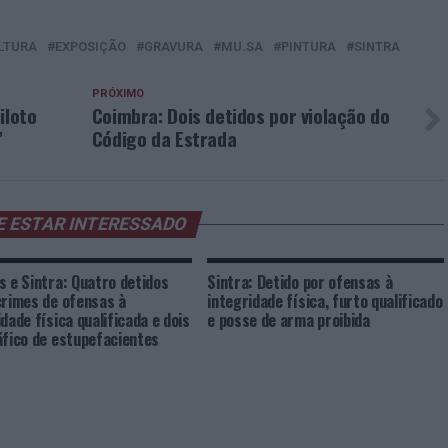
LTURA
EXPOSIÇÃO
GRAVURA
MU.SA
PINTURA
SINTRA
PRÓXIMO
iloto
Coimbra: Dois detidos por violação do
”
Código da Estrada
E ESTAR INTERESSADO
s e Sintra: Quatro detidos
Sintra: Detido por ofensas à
crimes de ofensas à
integridade física, furto qualificado
dade física qualificada e dois
e posse de arma proibida
áfico de estupefacientes