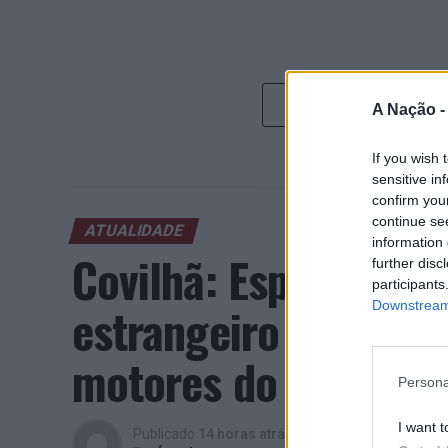
A Nação 
If you wish 
sensitive in
confirm you
continue se
ATUALIDADE
information 
Covilhã: Especialist
further disc
participants
estrangeiro e valori
Downstream 
motores do crescimen
Persona
I want t
Publicado
14 horas atrás
on
06/08/2026