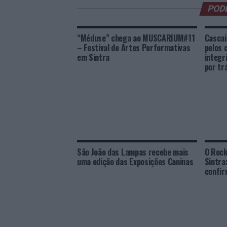
POD
“Méduse” chega ao MUSCARIUM#11
Cascai
– Festival de Artes Performativas
pelos 
em Sintra
integri
por tr
São João das Lampas recebe mais
O Rock
uma edição das Exposições Caninas
Sintra
confi