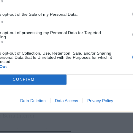
In
o opt-out of the Sale of my Personal Data.
In
to opt-out of processing my Personal Data for Targeted
 Carlos, defende que a Beira Interior, localizada
ing.
In
um período de “forte crescimento económico e
úne atualmente “condições para atrair novos
o opt-out of Collection, Use, Retention, Sale, and/or Sharing
ersonal Data that Is Unrelated with the Purposes for which it
xar população e consolidar um modelo de
lected.
Out
ida, na inovação e na valorização do território”.
a Incomparáveis no âmbito de mais uma edição da
CONFIRM
dias 16 e 26 de julho, na Covilhã, sendo considerada
e Portugal. Com origens medievais e realizada
uga tradição, atividade económica, comércio,
Data Deletion
Data Access
Privacy Policy
ção empresarial, constituindo um dos principais
Beira Interior.
çado ao longo dos últimos anos representa o