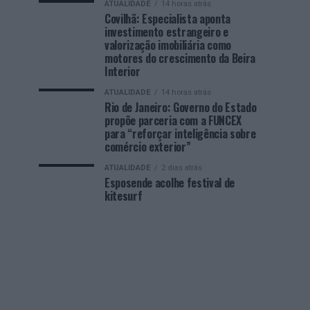
ATUALIDADE
14 horas atrás
Covilhã: Especialista aponta
investimento estrangeiro e
valorização imobiliária como
motores do crescimento da Beira
Interior
ATUALIDADE
14 horas atrás
Rio de Janeiro: Governo do Estado
propõe parceria com a FUNCEX
para “reforçar inteligência sobre
comércio exterior”
ATUALIDADE
2 dias atrás
Esposende acolhe festival de
kitesurf