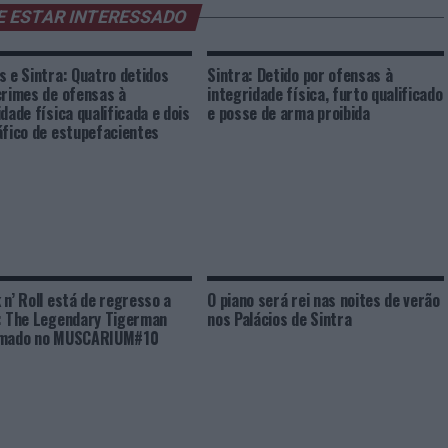
E ESTAR INTERESSADO
s e Sintra: Quatro detidos
Sintra: Detido por ofensas à
crimes de ofensas à
integridade física, furto qualificado
dade física qualificada e dois
e posse de arma proibida
áfico de estupefacientes
 n’ Roll está de regresso a
O piano será rei nas noites de verão
: The Legendary Tigerman
nos Palácios de Sintra
rmado no MUSCARIUM#10