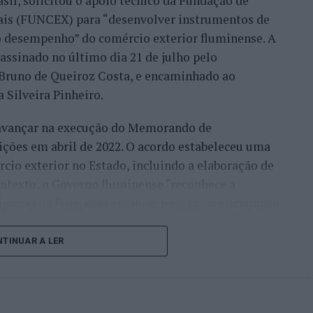
sil, solicitou o apoio técnico da Fundação de
móvel, para um desenvolvimento turístico”,
nais (FUNCEX) para “desenvolver instrumentos de
 desempenho” do comércio exterior fluminense. A
assinado no último dia 21 de julho pelo
rmação da habitação impulsionam o
, Bruno de Queiroz Costa, e encaminhado ao
 Silveira Pinheiro.
 avançar na execução do Memorando de
frisa que o mercado imobiliário da Beira Interior
ições em abril de 2022. O acordo estabeleceu uma
eiros, “nomeadamente do Brasil, França, Israel e
io exterior no Estado, incluindo a elaboração de
ontexto, o Governo fluminense “reconhece a
ocura resulta de uma tendência que antecipou ainda
ipação da Fundação em duas frentes: “a elaboração
icamente que Portugal se tornaria “um dos
do do Rio de Janeiro” e a estruturação e
 mundo”.
rd de Comércio Exterior”.
TINUAR A LER
lo, em plena pandemia de Covid-19, publiquei um
 uma publicação institucional, com uma leitura
ente, que Portugal pós-pandemia iria ser um dos
 importações, corrente de comércio, saldo
 como do mundo. Isto está a acontecer”, recordou,
rincipais tendências. O objetivo é “transformar