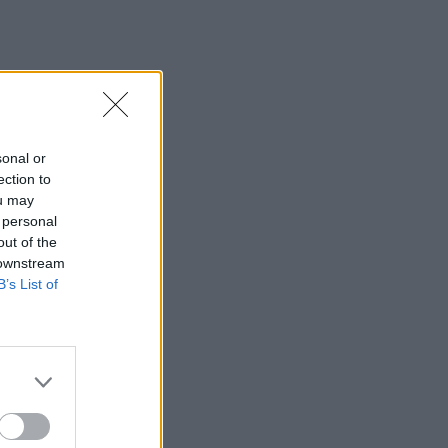
sonal or
ection to
ou may
 personal
out of the
 downstream
B’s List of