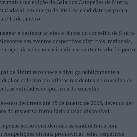
ve mais uma edição da Gala dos Campeões de Sintra,
ga Cadaval, em março de 2023. As candidaturas para a
té 15 de janeiro.
gear e destacar atletas e clubes do concelho de Sintra
levantes em eventos desportivos distritais, regionais,
sentação da seleção nacional), nas vertentes do desporto
pal de Sintra reconhece e divulga publicamente a
vidual ou coletivo por atletas residentes no concelho de
 outras entidades desportivas do concelho.
 evento decorrem até 15 de janeiro de 2023, devendo ser
to do respetivo formulário abaixo disponível.
, apenas serão consideradas as candidaturas com
m competições oficiais promovidas pelas respetivas