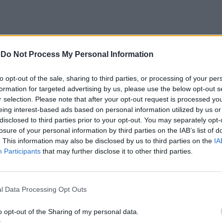
CLIQUE PARA COMENTAR
-
Do Not Process My Personal Information
to opt-out of the sale, sharing to third parties, or processing of your per
formation for targeted advertising by us, please use the below opt-out s
r selection. Please note that after your opt-out request is processed y
eing interest-based ads based on personal information utilized by us or
disclosed to third parties prior to your opt-out. You may separately opt-
a aponta investimento
losure of your personal information by third parties on the IAB’s list of
. This information may also be disclosed by us to third parties on the
IA
zação imobiliária como
Participants
that may further disclose it to other third parties.
to da Beira Interior
l Data Processing Opt Outs
o opt-out of the Sharing of my personal data.