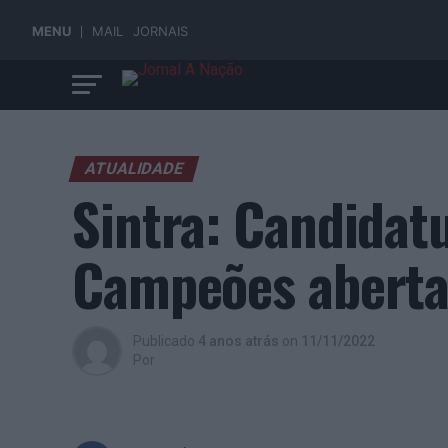
MENU
MAIL
JORNAIS
ATUALIDADE
Sintra: Candidatu
Campeões abertas
Publicado
4 anos atrás
on
11/11/2022
Por