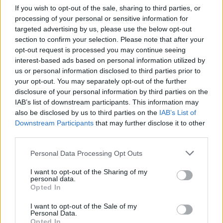
If you wish to opt-out of the sale, sharing to third parties, or
ARTIGOS RECENTES
processing of your personal or sensitive information for
targeted advertising by us, please use the below opt-out
“Millennium Estoril Open 2026” regressou ao circuito ATP
section to confirm your selection. Please note that after your
com vitória do francês Luca Van Assche
opt-out request is processed you may continue seeing
interest-based ads based on personal information utilized by
Castelo Branco: “Bienal Internacional de Artes e Ofícios”
us or personal information disclosed to third parties prior to
promete afirmar artesanato, património e inovação como
your opt-out. You may separately opt-out of the further
“motores de desenvolvimento económico e cultural” do
disclosure of your personal information by third parties on the
município português
IAB’s list of downstream participants. This information may
also be disclosed by us to third parties on the
IAB’s List of
Downstream Participants
that may further disclose it to other
Covilhã: Especialista aponta investimento estrangeiro e
third parties.
valorização imobiliária como motores do crescimento da
Beira Interior
Personal Data Processing Opt Outs
Rio de Janeiro: Governo do Estado propõe parceria com a
I want to opt-out of the Sharing of my
personal data.
FUNCEX para “reforçar inteligência sobre comércio
Opted In
exterior”
I want to opt-out of the Sale of my
Personal Data.
Esposende acolhe festival de kitesurf
Opted In