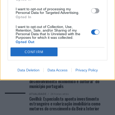
I want to opt-out of processing my
COMENTÁRIOS RECENTES
Personal Data for Targeted Advertising.
Opted In
I want to opt-out of Collection, Use,
Retention, Sale, and/or Sharing of my
ÚLTIMAS
DESTAQUE
VIDEOS
Personal Data that Is Unrelated with the
Purposes for which it was collected.
ATUALIDADE
6 minutos atrás
Opted Out
“Millennium Estoril Open 2026” regressou ao
circuito ATP com vitória do francês Luca Van
CONFIRM
Assche
ATUALIDADE
6 horas atrás
Castelo Branco: “Bienal Internacional de Artes e
Data Deletion
Data Access
Privacy Policy
Ofícios” promete afirmar artesanato,
património e inovação como “motores de
desenvolvimento económico e cultural” do
município português
ATUALIDADE
24 horas atrás
Covilhã: Especialista aponta investimento
estrangeiro e valorização imobiliária como
motores do crescimento da Beira Interior